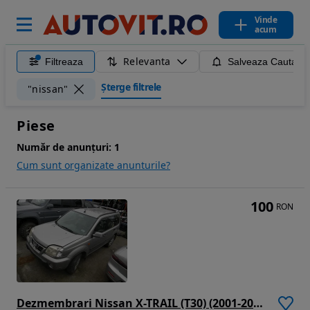
Vinde
acum
Relevanta
Filtreaza
Salveaza Cautare
Șterge filtrele
"nissan"
Piese
Număr de anunțuri:
1
Cum sunt organizate anunturile?
100
RON
Dezmembrari Nissan X-TRAIL (T30) (2001-2007) 2.2 Di 4x4 Motorina