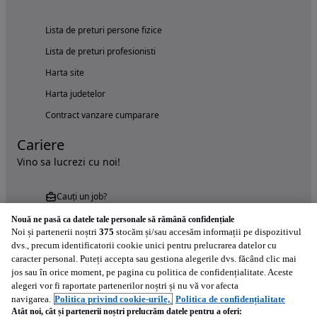
Lista de preturi persone fizice
Lista de preturi profesionisti
Harta site
Harta judetelor
Contract vanzare cumparare
Cariere
Vino sa lucrezi cu noi!
Cauți un job?
Nouă ne pasă ca datele tale personale să rămână confidențiale
Noi și partenerii noștri
375
stocăm și/sau accesăm informații pe dispozitivul
dvs., precum identificatorii cookie unici pentru prelucrarea datelor cu
caracter personal. Puteți accepta sau gestiona alegerile dvs. făcând clic mai
jos sau în orice moment, pe pagina cu politica de confidențialitate. Aceste
alegeri vor fi raportate partenerilor noștri și nu vă vor afecta
Încearcă acum aplicația Autovit.ro
navigarea.
Politica privind cookie-urile,
Politica de confidențialitate
Atât noi, cât și partenerii noștri prelucrăm datele pentru a oferi: