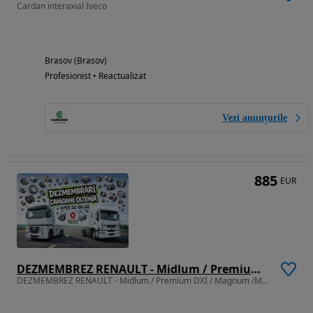
Cardan interaxial Iveco
Brasov (Brasov)
Profesionist • Reactualizat
Vezi anunțurile
885
EUR
DEZMEMBREZ RENAULT - Midlum / Premium DXI / Magnum /Magnum / Kerax / Major - piese din dezmembrari
DEZMEMBREZ RENAULT - Midlum / Premium DXI / Magnum /Magnum / Kerax / Major - piese din dezmembrari