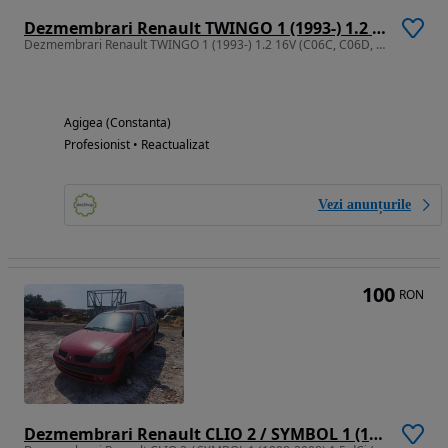
Dezmembrari Renault TWINGO 1 (1993-) 1.2 16V (C06C, C06D, C06K) Benzi
Dezmembrari Renault TWINGO 1 (1993-) 1.2 16V (C06C, C06D, C06K) Benzi
Agigea (Constanta)
Profesionist • Reactualizat
Vezi anunțurile
100
RON
Dezmembrari Renault CLIO 2 / SYMBOL 1 (1998-2008) 1.5 dCi (SB07) Moto