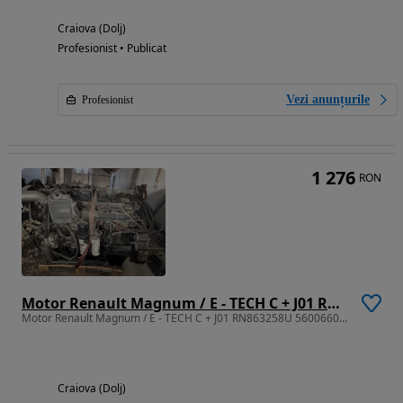
Craiova (Dolj)
Profesionist • Publicat
Vezi anunțurile
Profesionist
1 276
RON
Motor Renault Magnum / E - TECH C + J01 RN863258U 5600660515 2138A AE480 430 MACK : DEZMEMBRARI
Motor Renault Magnum / E - TECH C + J01 RN863258U 5600660515 2138A 430 AE480 MACK : DEZMEMBRARI
Craiova (Dolj)