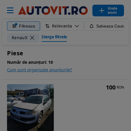
Vinde
acum
Relevanta
Filtreaza
Salveaza Cautare
Șterge filtrele
Renault
Piese
Număr de anunțuri:
10
Cum sunt organizate anunturile?
100
RON