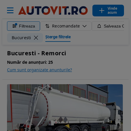
Vinde
acum
Recomandate
Filtreaza
Salveaza Caut
Șterge filtrele
Bucuresti
Bucuresti - Remorci
Număr de anunțuri:
25
Cum sunt organizate anunturile?