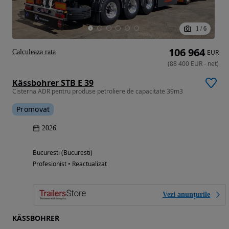
1
/
6
106 964
Calculeaza rata
EUR
(
88 400
EUR
-
net
)
Kässbohrer STB E 39
Cisterna ADR pentru produse petroliere de capacitate 39m3
Promovat
2026
Bucuresti (Bucuresti)
Profesionist • Reactualizat
Vezi anunțurile
KÄSSBOHRER