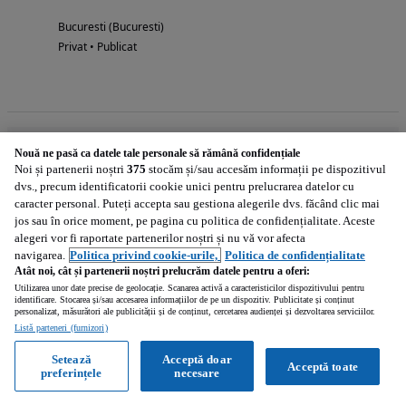
Bucuresti (Bucuresti)
Privat • Publicat
Nouă ne pasă ca datele tale personale să rămână confidențiale
Remorci in Romania
Noi și partenerii noștri
375
stocăm și/sau accesăm informații pe dispozitivul
dvs., precum identificatorii cookie unici pentru prelucrarea datelor cu
caracter personal. Puteți accepta sau gestiona alegerile dvs. făcând clic mai
Bistrita-Nasaud
Brasov
jos sau în orice moment, pe pagina cu politica de confidențialitate. Aceste
83
63
alegeri vor fi raportate partenerilor noștri și nu vă vor afecta
navigarea.
Politica privind cookie-urile,
Politica de confidențialitate
Ilfov
Salaj
58
50
Atât noi, cât și partenerii noștri prelucrăm datele pentru a oferi:
Utilizarea unor date precise de geolocație. Scanarea activă a caracteristicilor dispozitivului pentru
Cluj
Sibiu
identificare. Stocarea și/sau accesarea informațiilor de pe un dispozitiv. Publicitate și conținut
48
35
personalizat, măsurători ale publicității și de conținut, cercetarea audienței și dezvoltarea serviciilor.
Listă parteneri (furnizori)
Bucuresti
Arad
25
22
Setează
Acceptă doar
Acceptă toate
preferințele
necesare
Arges
Timis
20
15