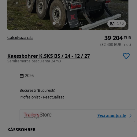
1
/
6
39 204
Calculeaza rata
EUR
(
32 400
EUR
-
net
)
Kaessbohrer K.SKS BS / 24 - 12 / 27
Semiremorca basculanta 24m3
2026
Bucuresti (Bucuresti)
Profesionist • Reactualizat
Vezi anunțurile
KÄSSBOHRER