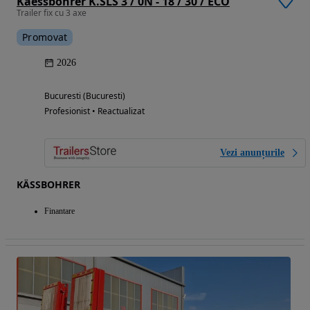
Kaessbohrer K.SLS 3 / 0N - 18 / 30 / ECO
Trailer fix cu 3 axe
Promovat
2026
Bucuresti (Bucuresti)
Profesionist • Reactualizat
Vezi anunțurile
KÄSSBOHRER
Finantare