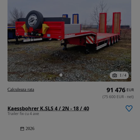
1
/
4
91 476
Calculeaza rata
EUR
(
75 600
EUR
-
net
)
Kaessbohrer K.SLS 4 / 2N - 18 / 40
Trailer fix cu 4 axe
2026