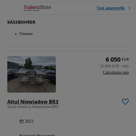
Vezi anunțurile
KÄSSBOHRER
Finantare
6 050
EUR
(
5 000
EUR
-
net
)
Calculeaza rata
Altul Niewiadow BR3
Vand remorca Niewiadow BR3
2023
Bucuresti (Bucuresti)