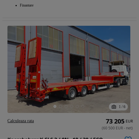
Finantare
1
/
6
73 205
Calculeaza rata
EUR
(
60 500
EUR
-
net
)