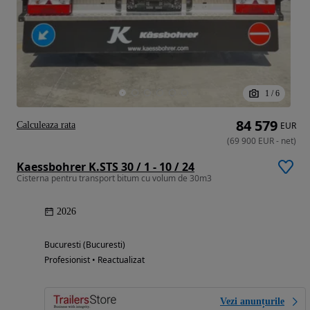
1
/
6
84 579
Calculeaza rata
EUR
(
69 900
EUR
-
net
)
Kaessbohrer K.STS 30 / 1 - 10 / 24
Cisterna pentru transport bitum cu volum de 30m3
2026
Bucuresti (Bucuresti)
Profesionist • Reactualizat
Vezi anunțurile