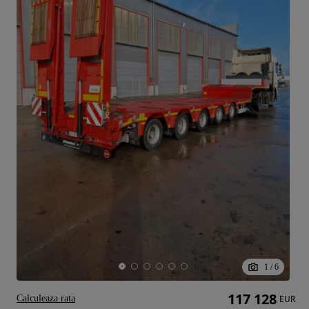
1
/
6
117 128
Calculeaza rata
EUR