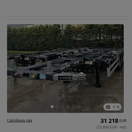
1
/
6
31 218
Calculeaza rata
EUR
(
25 800
EUR
-
net
)