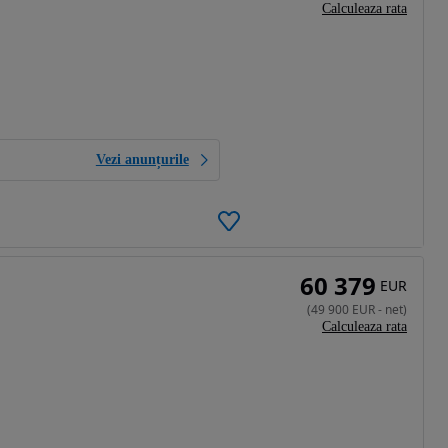
Calculeaza rata
Vezi anunțurile
60 379
EUR
(
49 900
EUR
-
net
)
Calculeaza rata