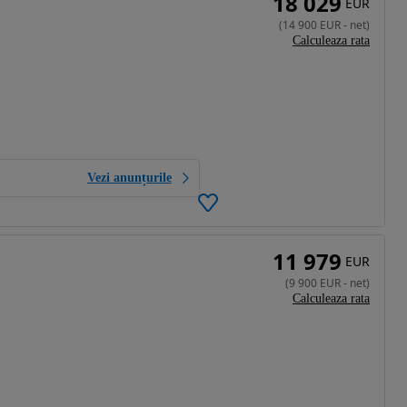
18 029
EUR
(
14 900
EUR
-
net
)
Calculeaza rata
Vezi anunțurile
11 979
EUR
(
9 900
EUR
-
net
)
Calculeaza rata