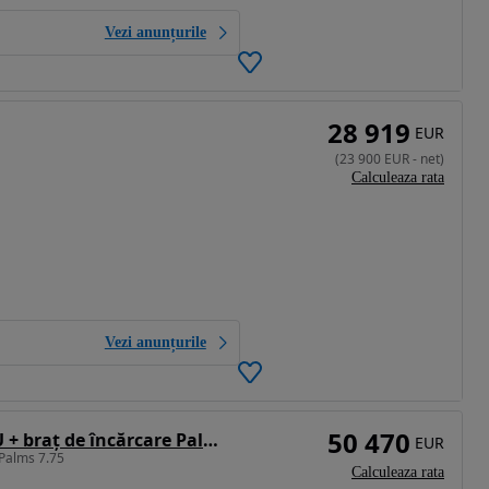
Vezi anunțurile
28 919
EUR
(
23 900
EUR
-
net
)
Calculeaza rata
Vezi anunțurile
50 470
Altul Remorca forestiera Palms 13 U + braț de încărcare Palms 7.72
EUR
 Palms 7.75
Calculeaza rata