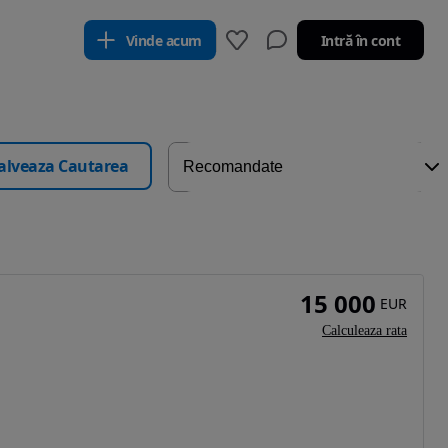
Vinde acum
Intră în cont
alveaza Cautarea
15 000
EUR
Calculeaza rata