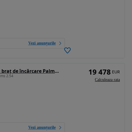
Vezi anunțurile
19 478
Altul Remorca forestiera Palms 6S + braț de încărcare Palms 3.61
EUR
lms 2.54
Calculeaza rata
Vezi anunțurile