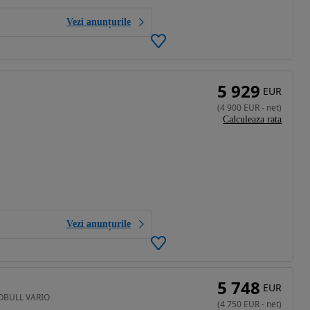
Vezi anunțurile
5 929
EUR
(
4 900
EUR
-
net
)
Calculeaza rata
Vezi anunțurile
5 748
EUR
GOBULL VARIO
(
4 750
EUR
-
net
)