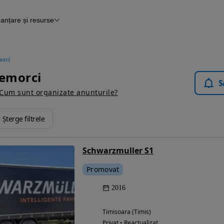
nanțare și resurse
Finanțare
Blog Autovit.ro
orci
Remorci
S
Cum sunt organizate anunturile?
Șterge filtrele
Schwarzmuller S1
Promovat
2016
Timisoara (Timis)
Privat • Reactualizat