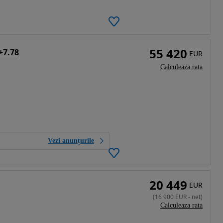
55 420
+7.78
EUR
Calculeaza rata
Vezi anunțurile
20 449
EUR
(
16 900
EUR
-
net
)
Calculeaza rata