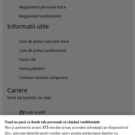
Regulament persoane fizice
Regulament profesionisti
Informatii utile
Lista de preturi persone fizice
Lista de preturi profesionisti
Harta site
Harta judetelor
Contract vanzare cumparare
Cariere
Vino sa lucrezi cu noi!
Cauți un job?
Nouă ne pasă ca datele tale personale să rămână confidențiale
Noi și partenerii noștri
375
stocăm și/sau accesăm informații pe dispozitivul
dvs., precum identificatorii cookie unici pentru prelucrarea datelor cu