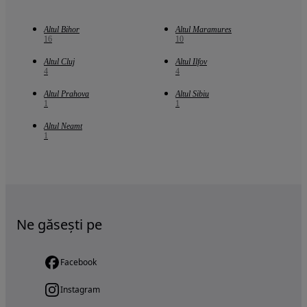
Altul Bihor
Altul Maramures
16
10
Altul Cluj
Altul Ilfov
4
4
Altul Prahova
Altul Sibiu
1
1
Altul Neamt
1
Ne găsești pe
Facebook
Instagram