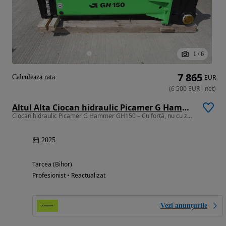
1
/
6
7 865
Calculeaza rata
EUR
(
6 500
EUR
-
net
)
Altul Alta Ciocan hidraulic Picamer G Hammer GH150
Ciocan hidraulic Picamer G Hammer GH150 – Cu forță, nu cu zgomot!
2025
Tarcea (Bihor)
Profesionist • Reactualizat
Vezi anunțurile