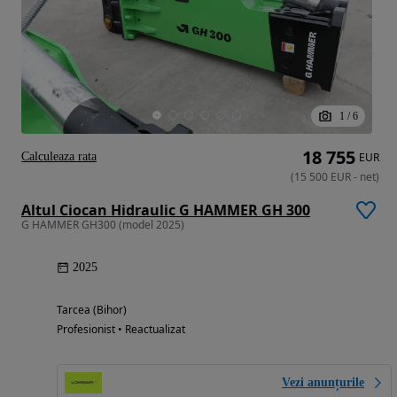
1
/
6
18 755
Calculeaza rata
EUR
(
15 500
EUR
-
net
)
Altul Ciocan Hidraulic G HAMMER GH 300
G HAMMER GH300 (model 2025)
2025
Tarcea (Bihor)
Profesionist • Reactualizat
Vezi anunțurile