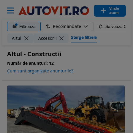
Vinde
acum
Recomandate
Filtreaza
Salveaza Caut
Șterge filtrele
Altul
Accesorii
Altul - Constructii
Număr de anunțuri:
12
Cum sunt organizate anunturile?