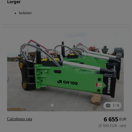
Lorger
Inchirieri
1
/
6
6 655
Calculeaza rata
EUR
(
5 500
EUR
-
net
)