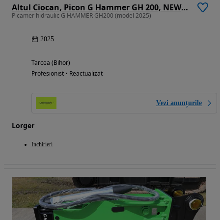
Altul Ciocan, Picon G Hammer GH 200, NEW Model 2025
Picamer hidraulic G HAMMER GH200 (model 2025)
2025
Tarcea (Bihor)
Profesionist • Reactualizat
Vezi anunțurile
Lorger
Inchirieri