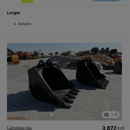
Lorger
Inchirieri
1
/
6
3 872
Calculeaza rata
EUR