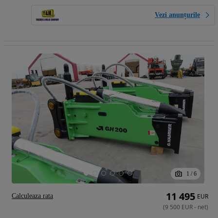
Vezi anunțurile
1
/
6
11 495
Calculeaza rata
EUR
(
9 500
EUR
-
net
)