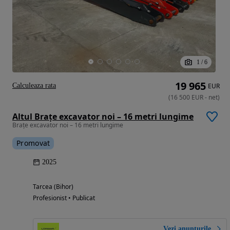
1
/
6
19 965
Calculeaza rata
EUR
(
16 500
EUR
-
net
)
Altul Brațe excavator noi – 16 metri lungime
Brațe excavator noi – 16 metri lungime
Promovat
2025
Tarcea (Bihor)
Profesionist • Publicat
Vezi anunțurile