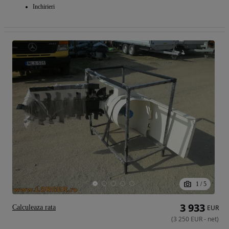
Inchirieri
1
/
5
3 933
Calculeaza rata
EUR
(
3 250
EUR
-
net
)