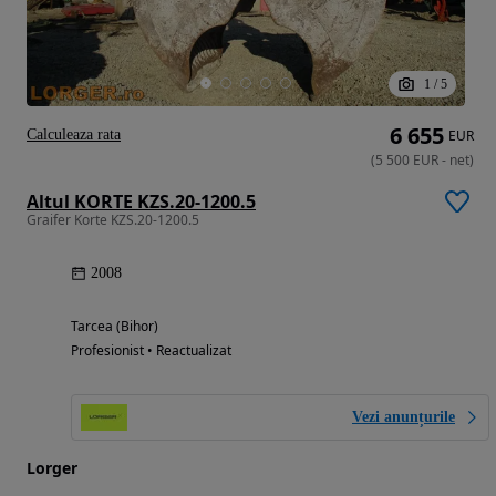
1
/
5
6 655
Calculeaza rata
EUR
(
5 500
EUR
-
net
)
Altul KORTE KZS.20-1200.5
Graifer Korte KZS.20-1200.5
2008
Tarcea (Bihor)
Profesionist • Reactualizat
Vezi anunțurile
Lorger