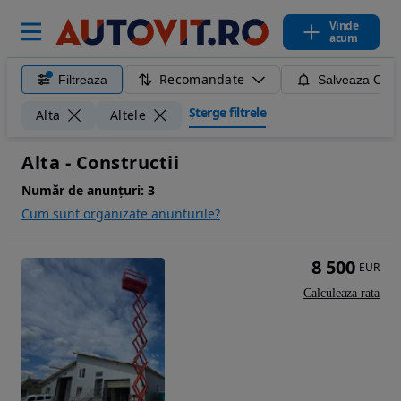
Vinde
acum
Recomandate
Filtreaza
Salveaza Caut
Șterge filtrele
Alta
Altele
Alta - Constructii
Număr de anunțuri:
3
Cum sunt organizate anunturile?
8 500
EUR
Calculeaza rata