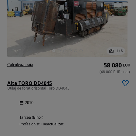
1
/
6
58 080
Calculeaza rata
EUR
(
48 000
EUR
-
net
)
Alta TORO DD4045
Utilaj de forat orizontal Toro DD4045
2010
Tarcea (Bihor)
Profesionist • Reactualizat