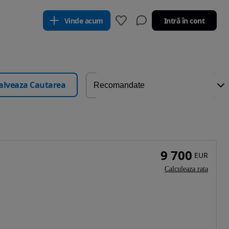
Vinde acum
Intră în cont
alveaza Cautarea
9 700
EUR
Calculeaza rata