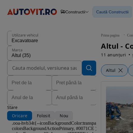
Constructii
Caută Constructii
Autoturisme
Piese
Caută Construc
Camioane
Constructii
Agro
Utilizare vehicul
Prima pagina
Cons
Autoutilitare
Altul - C
Motociclete
Marca
Remorci
11 anunțuri
Altul
Stare
Oricare
Folosit
Nou