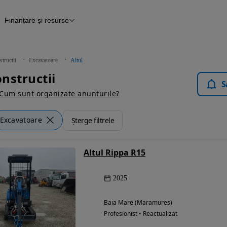
Finanțare și resurse
tii
Finanțare
Blog Autovit.ro
tructii
Excavatoare
Altul
onstructii
S
Cum sunt organizate anunturile?
Excavatoare
Șterge filtrele
Altul Rippa R15
2025
Baia Mare (Maramures)
Profesionist • Reactualizat