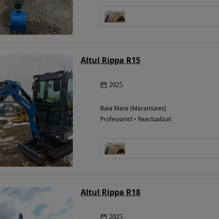
Altul Rippa R15
2025
Baia Mare (Maramures)
Profesionist • Reactualizat
Altul Rippa R18
2025