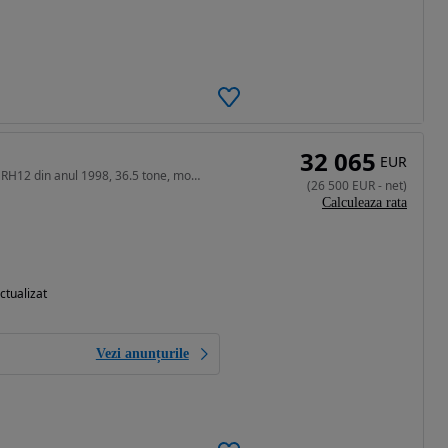
32 065
EUR
Excavator pe senile O&K RH12 din anul 1998, 36.5 tone, motor de 230 CP
(
26 500
EUR
-
net
)
Calculeaza rata
ctualizat
Vezi anunțurile