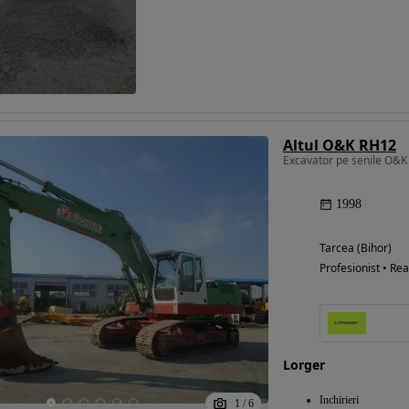
Altul O&K RH12
1998
Tarcea (Bihor)
Profesionist • Rea
Lorger
Inchirieri
1
/
6