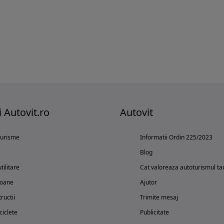
i Autovit.ro
Autovit
turisme
Informatii Ordin 225/2023
Blog
tilitare
Cat valoreaza autoturismul ta
oane
Ajutor
ructii
Trimite mesaj
iclete
Publicitate