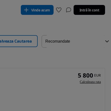
Vinde acum
Intră în cont
alveaza Cautarea
5 800
EUR
Calculeaza rata