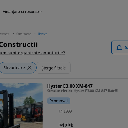
Finanțare și resurse
tii
Finanțare
Blog Autovit.ro
tructii
Stivuitoare
Hyster
Constructii
S
um sunt organizate anunturile?
Stivuitoare
Șterge filtrele
Hyster E3.00 XM-847
Stivuitor electric Hyster E3.00 XM-847 Rate!!!
Promovat
1999
Dej (Cluj)