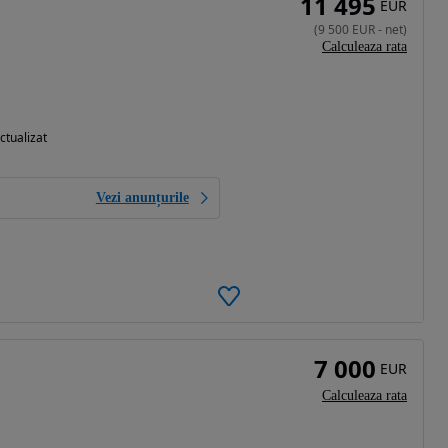
11 495
EUR
(
9 500
EUR
-
net
)
Calculeaza rata
ctualizat
Vezi anunțurile
7 000
EUR
Calculeaza rata