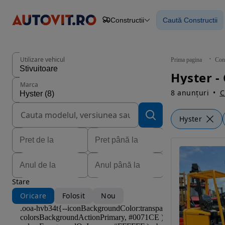
Constructii
Caută Constructii
Autoturisme
Piese
Caută Construc
Camioane
Constructii
Agro
Utilizare vehicul
Prima pagina
Cons
Autoutilitare
Hyster - 
Motociclete
Marca
Remorci
8 anunțuri
C
Hyster
Stare
Oricare
Folosit
Nou