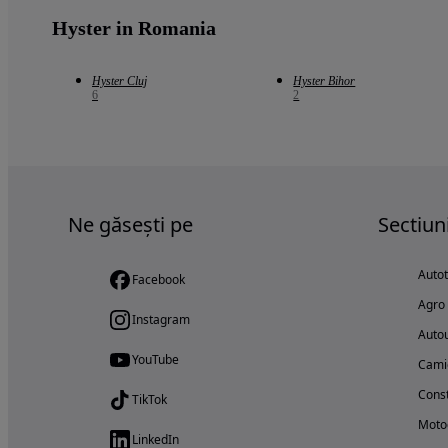
Hyster in Romania
Hyster Cluj
Hyster Bihor
6
2
Ne găsești pe
Sectiun
Auto
Facebook
Agro
Instagram
Autou
YouTube
Cami
Const
TikTok
Motoc
LinkedIn