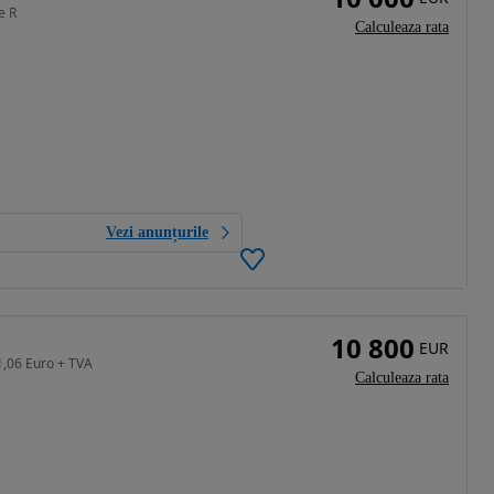
e R
Calculeaza rata
Vezi anunțurile
10 800
EUR
41,06 Euro + TVA
Calculeaza rata