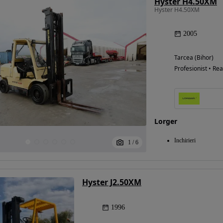
Hyster H4.50XM
Hyster H4.50XM
2005
Tarcea (Bihor)
Profesionist • Rea
Lorger
Inchirieri
1
/
6
Hyster J2.50XM
1996