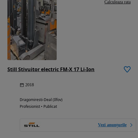
Calculeaza rata
Still Stivuitor electric FM-X 17 Li-Ion
2018
Dragomiresti-Deal (Ilfov)
Profesionist • Publicat
Vezi anunțurile