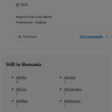
2020
Negresti-Oas (Satu Mare)
Profesionist • Publicat
Vezi anunțurile
Profesionist
Still in Romania
Still Ilfov
Still Arad
12
2
Still Cluj
Still Satu Mare
1
1
Still Bihor
Still Bucuresti
1
1