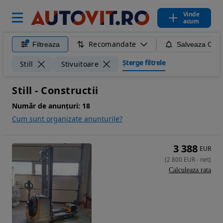
Vinde
acum
Recomandate
Filtreaza
Salveaza Caut
Șterge filtrele
Still
Stivuitoare
Still - Constructii
Număr de anunțuri:
18
Cum sunt organizate anunturile?
3 388
EUR
(
2 800
EUR
-
net
)
Calculeaza rata