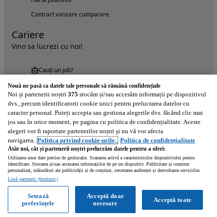
Contract vanzare cumparare
Cariere
Vino sa lucrezi cu noi!
Cauți un job?
Nouă ne pasă ca datele tale personale să rămână confidențiale
Noi și partenerii noștri
375
stocăm și/sau accesăm informații pe dispozitivul
dvs., precum identificatorii cookie unici pentru prelucrarea datelor cu
caracter personal. Puteți accepta sau gestiona alegerile dvs. făcând clic mai
jos sau în orice moment, pe pagina cu politica de confidențialitate. Aceste
alegeri vor fi raportate partenerilor noștri și nu vă vor afecta
Încearcă acum aplicația Autovit.ro
navigarea.
Politica privind cookie-urile,
Politica de confidențialitate
Atât noi, cât și partenerii noștri prelucrăm datele pentru a oferi:
Utilizarea unor date precise de geolocație. Scanarea activă a caracteristicilor dispozitivului pentru
identificare. Stocarea și/sau accesarea informațiilor de pe un dispozitiv. Publicitate și conținut
personalizat, măsurători ale publicității și de conținut, cercetarea audienței și dezvoltarea serviciilor.
Listă parteneri (furnizori)
Setează
Acceptă doar
Acceptă toate
preferințele
necesare