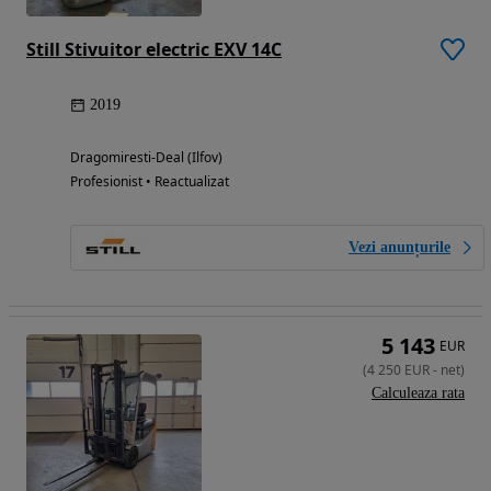
Still Stivuitor electric EXV 14C
2019
Dragomiresti-Deal (Ilfov)
Profesionist • Reactualizat
Vezi anunțurile
5 143
EUR
(
4 250
EUR
-
net
)
Calculeaza rata