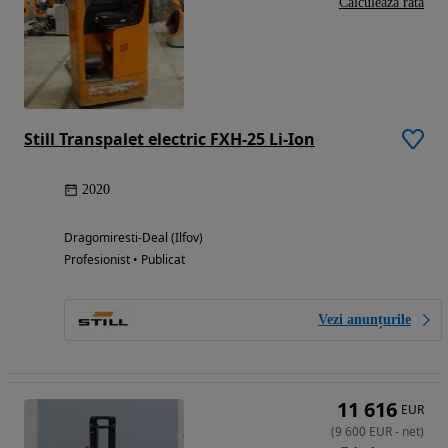
Calculeaza rata
Still Transpalet electric FXH-25 Li-Ion
2020
Dragomiresti-Deal (Ilfov)
Profesionist • Publicat
Vezi anunțurile
11 616
EUR
(
9 600
EUR
-
net
)