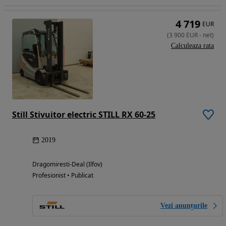
4 719
EUR
(
3 900
EUR
-
net
)
Calculeaza rata
Still Stivuitor electric STILL RX 60-25
2019
Dragomiresti-Deal (Ilfov)
Profesionist • Publicat
Vezi anunțurile