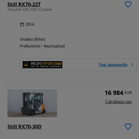
Still RX70-22T
Stivuitor GPL Still 2.2 tone
2014
Oradea (Bihor)
Profesionist • Reactualizat
Vezi anunțurile
16 984
EUR
Calculeaza rata
Still RX70-30D