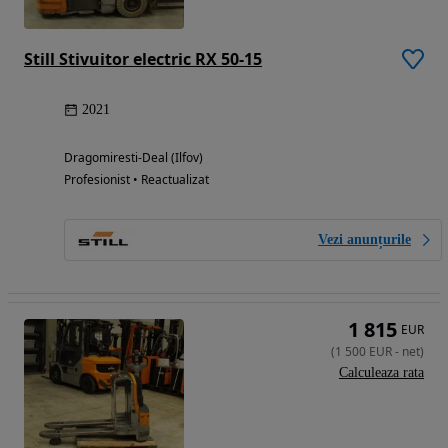
Still Stivuitor electric RX 50-15
2021
Dragomiresti-Deal (Ilfov)
Profesionist • Reactualizat
Vezi anunțurile
1 815
EUR
(
1 500
EUR
-
net
)
Calculeaza rata