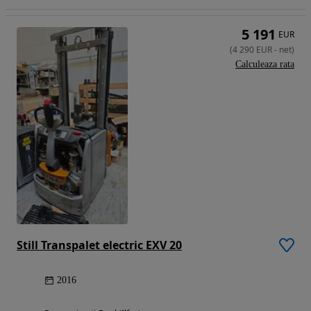
5 191
EUR
(
4 290
EUR
-
net
)
Calculeaza rata
Still Transpalet electric EXV 20
2016