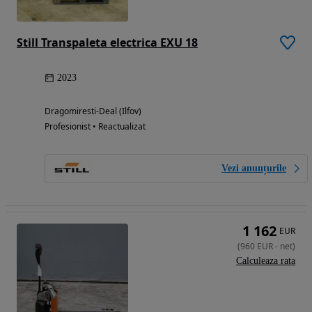
Still Transpaleta electrica EXU 18
2023
Dragomiresti-Deal (Ilfov)
Profesionist • Reactualizat
Vezi anunțurile
1 162
EUR
(
960
EUR
-
net
)
Calculeaza rata