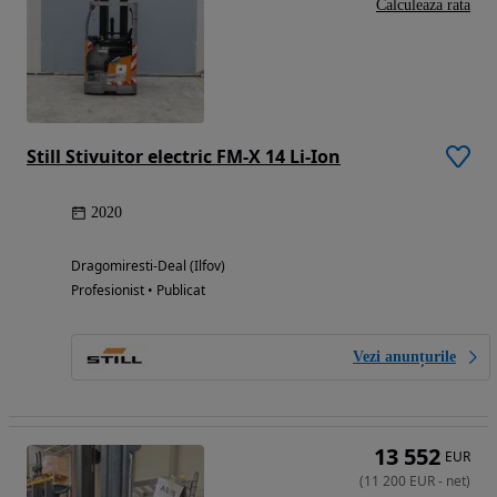
Calculeaza rata
Still Stivuitor electric FM-X 14 Li-Ion
2020
Dragomiresti-Deal (Ilfov)
Profesionist • Publicat
Vezi anunțurile
13 552
EUR
(
11 200
EUR
-
net
)