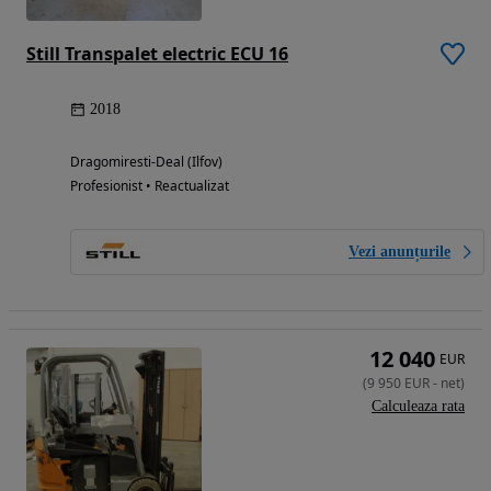
Still Transpalet electric ECU 16
2018
Dragomiresti-Deal (Ilfov)
Profesionist • Reactualizat
Vezi anunțurile
12 040
EUR
(
9 950
EUR
-
net
)
Calculeaza rata