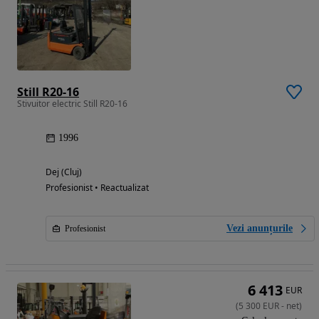
Still R20-16
Stivuitor electric Still R20-16
1996
Dej (Cluj)
Profesionist • Reactualizat
Vezi anunțurile
Profesionist
6 413
EUR
(
5 300
EUR
-
net
)