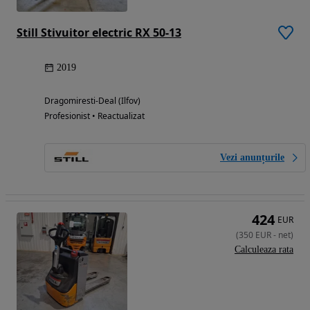
Still Stivuitor electric RX 50-13
2019
Dragomiresti-Deal (Ilfov)
Profesionist • Reactualizat
Vezi anunțurile
424
EUR
(
350
EUR
-
net
)
Calculeaza rata