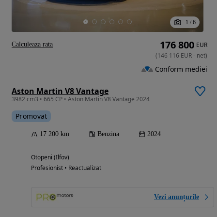
1
/
6
176 800
Calculeaza rata
EUR
(
146 116
EUR
-
net
)
Conform mediei
Aston Martin V8 Vantage
3982 cm3 • 665 CP • Aston Martin V8 Vantage 2024
Promovat
17 200 km
Benzina
2024
Otopeni (Ilfov)
Profesionist • Reactualizat
Vezi anunțurile