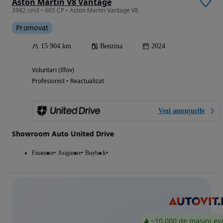
Aston Martin V8 Vantage
3982 cm3 • 665 CP • Aston Martin Vantage V8
Promovat
15 904 km
Benzina
2024
Voluntari (Ilfov)
Profesionist • Reactualizat
Vezi anunțurile
Showroom Auto United Drive
Finantare
Asigurare
Buyback
~10.000 de mașini ev