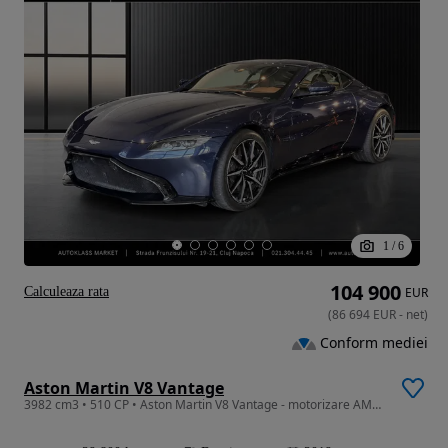
1
/
6
104 900
Calculeaza rata
EUR
(
86 694
EUR
-
net
)
Conform mediei
Aston Martin V8 Vantage
3982 cm3 • 510 CP • Aston Martin V8 Vantage - motorizare AMG/ 360grade/ masaj/maro