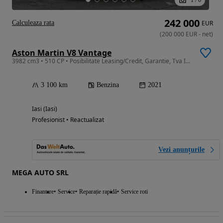
242 000
Calculeaza rata
EUR
(
200 000
EUR
-
net
)
Aston Martin V8 Vantage
3982 cm3 • 510 CP • Posibilitate Leasing/Credit, Garantie, Tva Inclus!!
3 100 km
Benzina
2021
Iasi (Iasi)
Profesionist • Reactualizat
Vezi anunțurile
MEGA AUTO SRL
Finantare
Service
Reparație rapidă
Service roti