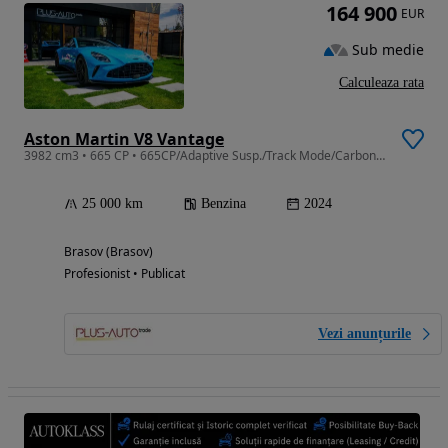
164 900
EUR
Sub medie
Calculeaza rata
Aston Martin V8 Vantage
3982 cm3 • 665 CP • 665CP/Adaptive Susp./Track Mode/Carbon /360/ Warranty 09.2027
25 000 km
Benzina
2024
Brasov (Brasov)
Profesionist • Publicat
Vezi anunțurile