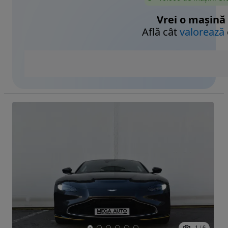
Vrei o mașină
Află cât
valorează
1
/
6