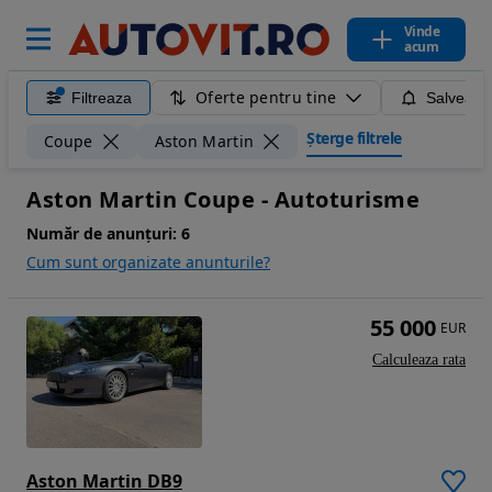
Vinde
acum
Oferte pentru tine
Filtreaza
Salveaza
Șterge filtrele
Coupe
Aston Martin
Aston Martin Coupe - Autoturisme
Număr de anunțuri:
6
Cum sunt organizate anunturile?
55 000
EUR
Calculeaza rata
Aston Martin DB9