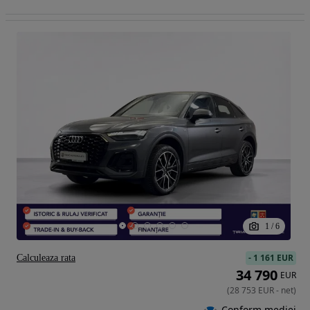
1
/
6
-
1 161 EUR
Calculeaza rata
34 790
EUR
(
28 753
EUR
-
net
)
Conform mediei