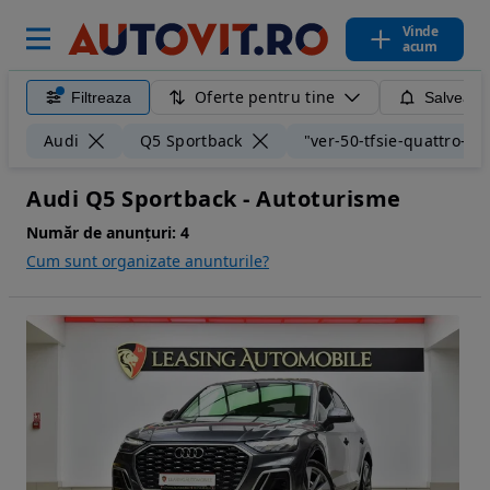
Vinde
acum
Oferte pentru tine
Filtreaza
Salveaza
Audi
Q5 Sportback
"ver-50-tfsie-quattro-s-t
Audi Q5 Sportback - Autoturisme
Număr de anunțuri:
4
Cum sunt organizate anunturile?