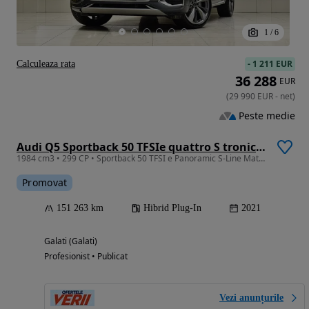
1
/
6
-
1 211 EUR
Calculeaza rata
36 288
EUR
(
29 990
EUR
-
net
)
Peste medie
Audi Q5 Sportback 50 TFSIe quattro S tronic S line
1984 cm3 • 299 CP • Sportback 50 TFSI e Panoramic S-Line Matrix Ceasuri Digitale Garantie
Promovat
151 263 km
Hibrid Plug-In
2021
Galati (Galati)
Profesionist • Publicat
Vezi anunțurile