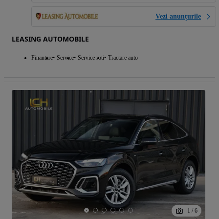
Vezi anunțurile
LEASING AUTOMOBILE
Finantare
Service
Service roti
Tractare auto
1
/
6