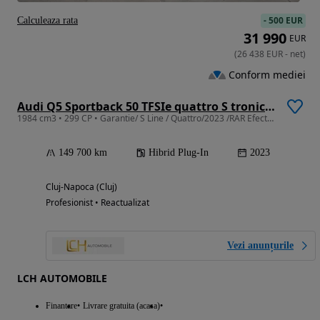
-
500 EUR
Calculeaza rata
31 990
EUR
(
26 438
EUR
-
net
)
Conform mediei
Audi Q5 Sportback 50 TFSIe quattro S tronic S line
1984 cm3 • 299 CP • Garantie/ S Line / Quattro/2023 /RAR Efectuat/ Istoric Service Audi
149 700 km
Hibrid Plug-In
2023
Cluj-Napoca (Cluj)
Profesionist • Reactualizat
Vezi anunțurile
LCH AUTOMOBILE
Finantare
Livrare gratuita (acasa)