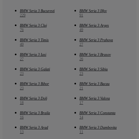
BMW Seria 3 Bucuresti
BMW Seria 3 Ilfov
229
91
BMW Seria 3 Cluj
BMW Seria 3 Arges
76
49
BMW Seria 3 Timis
BMW Seria 3 Prahova
49
27
BMW Seria 3 Iasi
BMW Seria 3 Brasov
27
26
BMW Seria 3 Galati
BMW Seria 3 Sibiu
23
23
BMW Seria 3 Bihor
BMW Seria 3 Bacau
23
21
BMW Seria 3 Dolj
BMW Seria 3 Valcea
18
17
BMW Seria 3 Braila
BMW Seria 3 Constanta
16
14
BMW Seria 3 Arad
BMW Seria 3 Dambovita
13
11