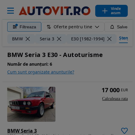
Vinde
acum
Oferte pentru tine
Filtreaza
Salveaza
Șterge fi
BMW
Seria 3
E30 [1982-1994]
BMW Seria 3 E30 - Autoturisme
Număr de anunțuri:
6
Cum sunt organizate anunturile?
17 000
EUR
Calculeaza rata
BMW Seria 3