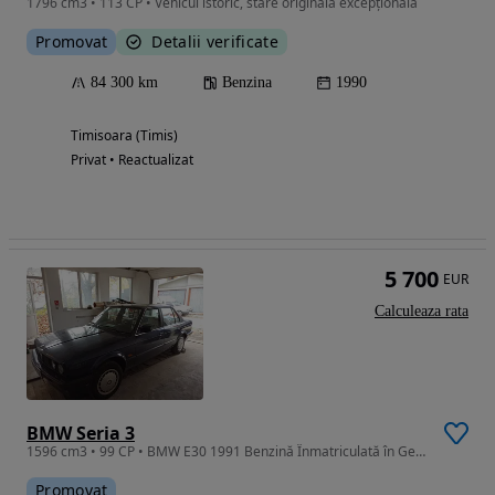
1796 cm3 • 113 CP • Vehicul istoric, stare originală excepțională
Promovat
Detalii verificate
84 300 km
Benzina
1990
Timisoara (Timis)
Privat • Reactualizat
5 700
EUR
Calculeaza rata
BMW Seria 3
1596 cm3 • 99 CP • BMW E30 1991 Benzină Înmatriculată în Germania
Promovat