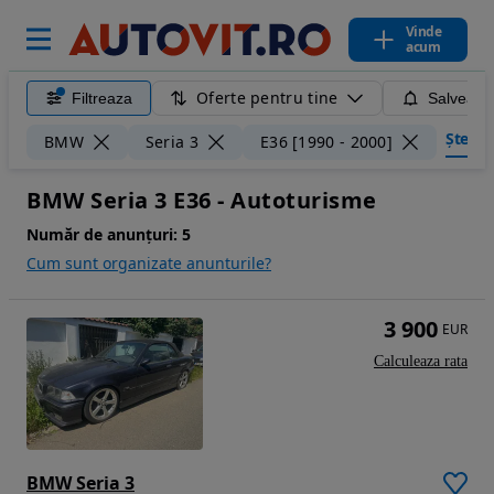
Vinde
acum
Oferte pentru tine
Filtreaza
Salveaza
Șterge 
BMW
Seria 3
E36 [1990 - 2000]
BMW Seria 3 E36 - Autoturisme
Număr de anunțuri:
5
Cum sunt organizate anunturile?
3 900
EUR
Calculeaza rata
BMW Seria 3