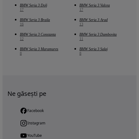
BMW Seria 3 Dolj
BMW Seria 3 Valcea
17
17
BMW Seria 3 Braila
BMW Seria 3 Arad
16
13
BMW Seria 3 Constanta
BMW Seria 3 Dambovita
12
11
BMW Seria 3 Maramures
BMW Seria 3 Salaj
8
8
Ne găsești pe
Facebook
Instagram
YouTube