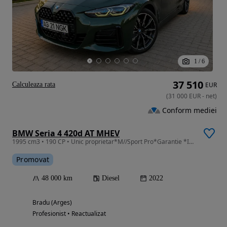
1
/
6
37 510
Calculeaza rata
EUR
(
31 000
EUR
-
net
)
Conform mediei
BMW Seria 4 420d AT MHEV
1995 cm3 • 190 CP • Unic proprietar*M//Sport Pro*Garantie *Istoric BMW*
Promovat
48 000 km
Diesel
2022
Bradu (Arges)
Profesionist • Reactualizat