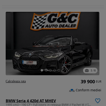
1
/
6
39 900
Calculeaza rata
EUR
Conform mediei
BMW Seria 4 420d AT MHEV
1995 cm3 • 190 CP • Full Istoric in rețeaua BMW // Pachet M // Încălzire in Tetiere