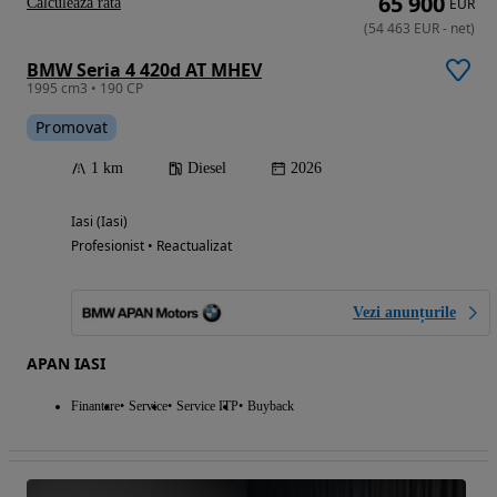
65 900
Calculeaza rata
EUR
(
54 463
EUR
-
net
)
BMW Seria 4 420d AT MHEV
1995 cm3 • 190 CP
Promovat
1 km
Diesel
2026
Iasi (Iasi)
Profesionist • Reactualizat
Vezi anunțurile
APAN IASI
Finantare
Service
Service ITP
Buyback