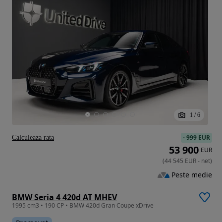
1
/
6
-
999 EUR
Calculeaza rata
53 900
EUR
(
44 545
EUR
-
net
)
Peste medie
BMW Seria 4 420d AT MHEV
1995 cm3 • 190 CP • BMW 420d Gran Coupe xDrive