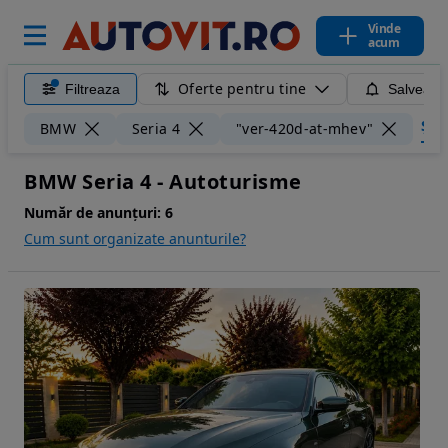
Vinde
acum
Oferte pentru tine
Filtreaza
Salveaza
Șter
BMW
Seria 4
"ver-420d-at-mhev"
BMW Seria 4 - Autoturisme
Număr de anunțuri:
6
Cum sunt organizate anunturile?