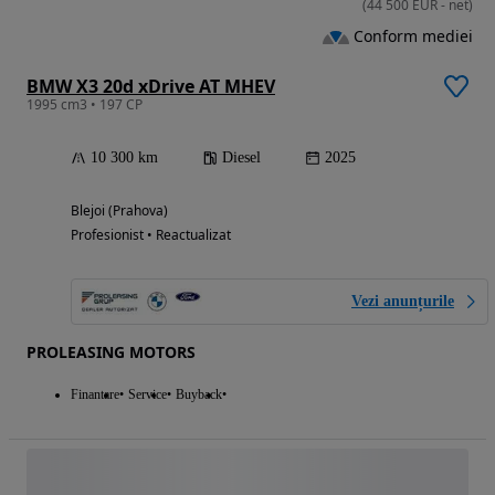
(
44 500
EUR
-
net
)
Conform mediei
BMW X3 20d xDrive AT MHEV
1995 cm3 • 197 CP
10 300 km
Diesel
2025
Blejoi (Prahova)
Profesionist • Reactualizat
Vezi anunțurile
PROLEASING MOTORS
Finantare
Service
Buyback