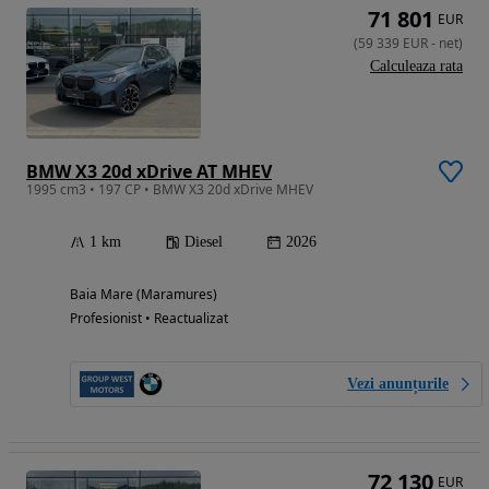
71 801
EUR
(
59 339
EUR
-
net
)
Calculeaza rata
BMW X3 20d xDrive AT MHEV
1995 cm3 • 197 CP • BMW X3 20d xDrive MHEV
1 km
Diesel
2026
Baia Mare (Maramures)
Profesionist • Reactualizat
Vezi anunțurile
72 130
EUR