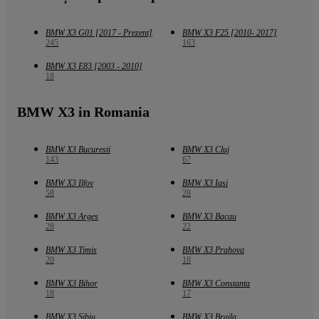
BMW X3 G01 [2017 - Prezent]
BMW X3 F25 [2010- 2017]
245
163
BMW X3 E83 [2003 - 2010]
18
BMW X3 in Romania
BMW X3 Bucuresti
BMW X3 Cluj
143
67
BMW X3 Ilfov
BMW X3 Iasi
58
28
BMW X3 Arges
BMW X3 Bacau
28
22
BMW X3 Timis
BMW X3 Prahova
20
18
BMW X3 Bihor
BMW X3 Constanta
18
17
BMW X3 Sibiu
BMW X3 Braila