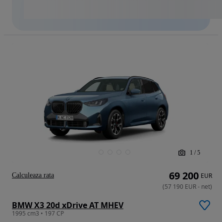
1
/
5
69 200
Calculeaza rata
EUR
(
57 190
EUR
-
net
)
BMW X3 20d xDrive AT MHEV
1995 cm3 • 197 CP