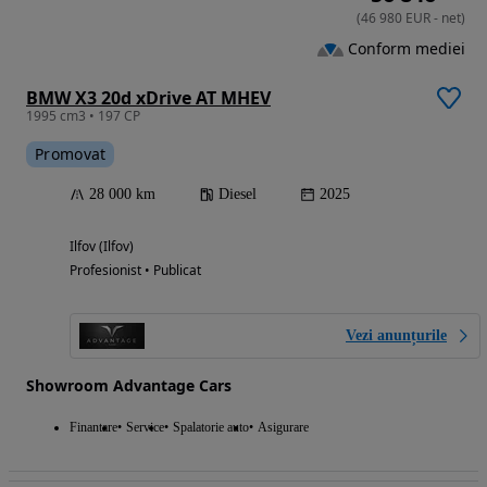
(
46 980
EUR
-
net
)
Conform mediei
BMW X3 20d xDrive AT MHEV
1995 cm3 • 197 CP
Promovat
28 000 km
Diesel
2025
Ilfov (Ilfov)
Profesionist • Publicat
Vezi anunțurile
Showroom Advantage Cars
Finantare
Service
Spalatorie auto
Asigurare