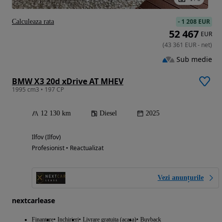
-
1 208 EUR
Calculeaza rata
52 467
EUR
(
43 361
EUR
-
net
)
Sub medie
BMW X3 20d xDrive AT MHEV
1995 cm3 • 197 CP
12 130 km
Diesel
2025
Ilfov (Ilfov)
Profesionist • Reactualizat
Vezi anunțurile
nextcarlease
Finantare
Inchirieri
Livrare gratuita (acasa)
Buyback