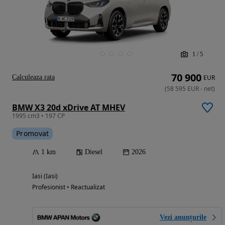
1
/
5
70 900
Calculeaza rata
EUR
(
58 595
EUR
-
net
)
BMW X3 20d xDrive AT MHEV
1995 cm3 • 197 CP
Promovat
1 km
Diesel
2026
Iasi (Iasi)
Profesionist • Reactualizat
Vezi anunțurile