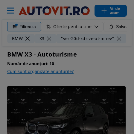
Vinde
acum
Oferte pentru tine
Filtreaza
Salveaza
Ște
BMW
X3
"ver-20d-xdrive-at-mhev"
BMW X3 - Autoturisme
Număr de anunțuri:
10
Cum sunt organizate anunturile?