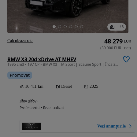
1
/
6
48 279
Calculeaza rata
EUR
(
39 900
EUR
-
net
)
BMW X3 20d xDrive AT MHEV
1995 cm3 • 197 CP • BMW X3 | M Sport | Scaune Sport | Încălzire staționară | Harman Kardon
Promovat
16 411 km
Diesel
2025
Ilfov (Ilfov)
Profesionist • Reactualizat
Vezi anunțurile