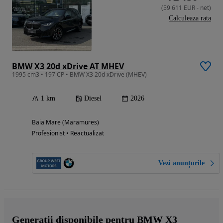
(
59 611
EUR
-
net
)
Calculeaza rata
BMW X3 20d xDrive AT MHEV
1995 cm3 • 197 CP • BMW X3 20d xDrive (MHEV)
1 km
Diesel
2026
Baia Mare (Maramures)
Profesionist • Reactualizat
Vezi anunțurile
Generații disponibile pentru BMW X3