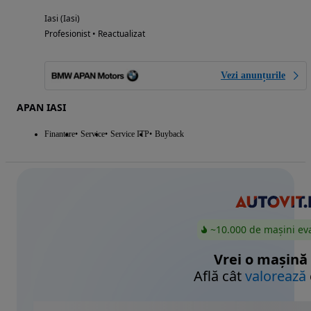
Iasi (Iasi)
Profesionist • Reactualizat
Vezi anunțurile
APAN IASI
Finantare
Service
Service ITP
Buyback
~10.000 de mașini ev
Vrei o mașină
Află cât
valorează