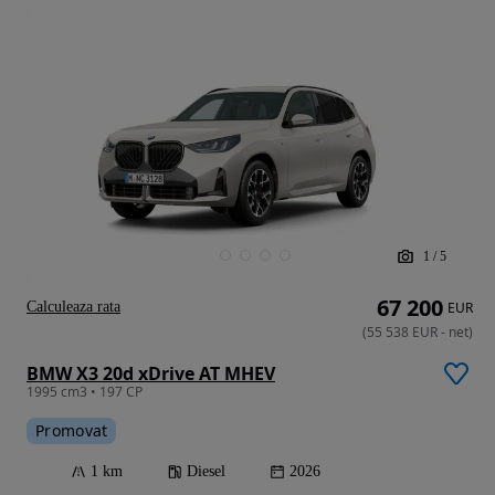
1
/
5
67 200
Calculeaza rata
EUR
(
55 538
EUR
-
net
)
BMW X3 20d xDrive AT MHEV
1995 cm3 • 197 CP
Promovat
1 km
Diesel
2026