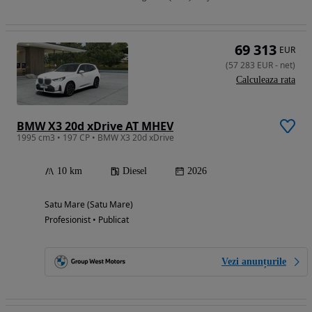
69 313
EUR
(
57 283
EUR
-
net
)
Calculeaza rata
BMW X3 20d xDrive AT MHEV
1995 cm3 • 197 CP • BMW X3 20d xDrive
10 km
Diesel
2026
Satu Mare (Satu Mare)
Profesionist • Publicat
Vezi anunțurile