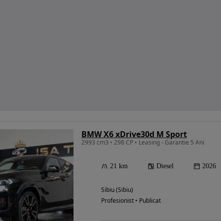
BMW X6 xDrive30d M Sport
2993 cm3 • 298 CP • Leasing - Garantie 5 Ani
21 km
Diesel
2026
Sibiu (Sibiu)
Profesionist • Publicat