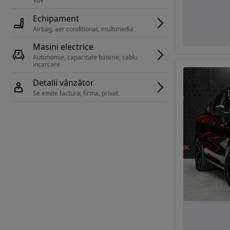
VIN 
Echipament
Airbag, aer conditionat, multimedia
Masini electrice
Autonomie, capacitate baterie, cablu 
incarcare 
Detalii vânzător
Se emite factura, firma, privat