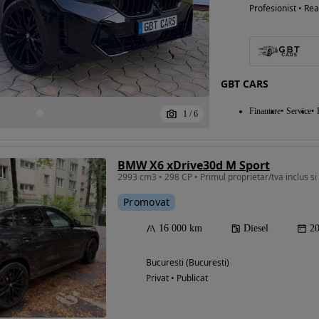
Profesionist • Rea
GBT CARS
Finantare
Service
1
/
6
BMW X6 xDrive30d M Sport
2993 cm3 • 298 CP • Primul proprietar/tva inclus si 
Promovat
16 000 km
Diesel
2
Bucuresti (Bucuresti)
Privat • Publicat