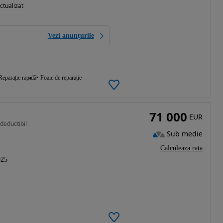
ctualizat
Vezi anunțurile
Reparație rapidă
Foaie de reparație
71 000
EUR
deductibil
Sub medie
Calculeaza rata
025