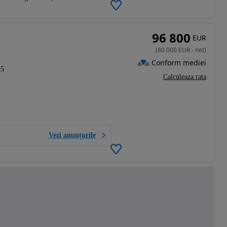
96 800
EUR
(
80 000
EUR
-
net
)
Conform mediei
25
Calculeaza rata
Vezi anunțurile