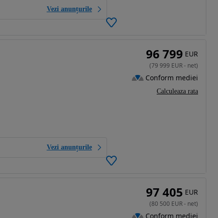
Vezi anunțurile
96 799
EUR
(
79 999
EUR
-
net
)
Conform mediei
Calculeaza rata
Vezi anunțurile
97 405
EUR
(
80 500
EUR
-
net
)
Conform mediei