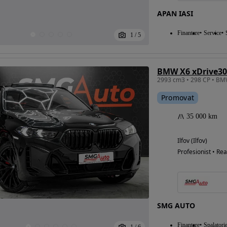
APAN IASI
Finantare
Service
1
/
5
BMW X6 xDrive30
Promovat
35 000 km
Ilfov (Ilfov)
Profesionist • Rea
SMG AUTO
Finantare
Spalatori