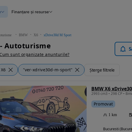
e
Finanțare și resurse
e
Finanțare
e
Instrument de evaluare a mașinii
Raport al istoricului vehiculului
ce
Blog Autovit.ro
oturisme
BMW
X6
xDrive30d M Sport
anțare
- Autoturisme
lii verificate
S
Cum sunt organizate anunturile?
X6
"ver-xdrive30d-m-sport"
Șterge filtrele
BMW X6 xDrive30
2993 cm3 • 298 CP • Bm
Promovat
1 km
Bucuresti (Bucure