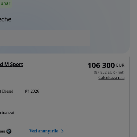
lunar
eche
106 300
d M Sport
EUR
(
87 852
EUR
-
net
)
Calculeaza rata
Diesel
2026
ctualizat
Vezi anunțurile