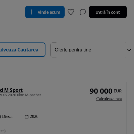
Vinde acum
Intră în cont
alveaza Cautarea
90 000
d M Sport
EUR
w X6 2026 0km M-pachet
Calculeaza rata
Diesel
2026
sti)