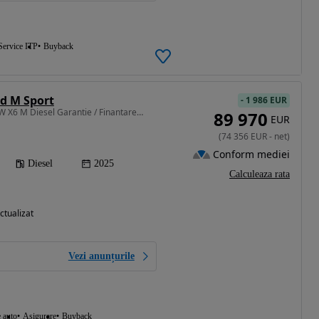
Service ITP
Buyback
d M Sport
-
1 986 EUR
2993 cm3 • 298 CP • BMW X6 M Diesel Garantie / Finantare Tva Deductibil
89 970
EUR
(
74 356
EUR
-
net
)
Conform mediei
Diesel
2025
Calculeaza rata
ctualizat
Vezi anunțurile
e auto
Asigurare
Buyback