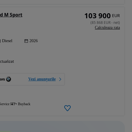
103 900
d M Sport
EUR
(
85 868
EUR
-
net
)
Calculeaza rata
Diesel
2026
ctualizat
Vezi anunțurile
Service ITP
Buyback