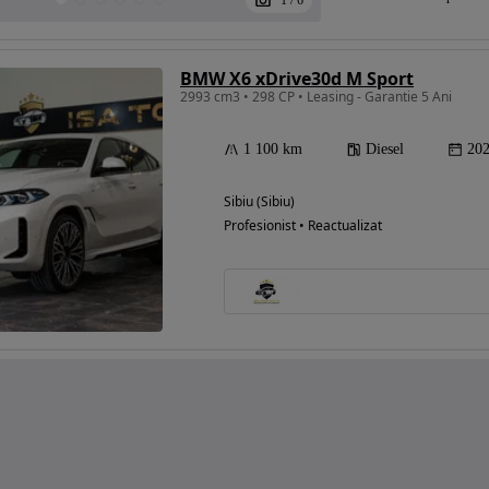
1
/
6
BMW X6 xDrive30d M Sport
2993 cm3 • 298 CP • Leasing - Garantie 5 Ani
1 100 km
Diesel
20
Sibiu (Sibiu)
Profesionist • Reactualizat