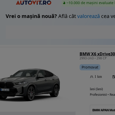
~10.000 de mașini evaluate 
Vrei o mașină nouă?
Află cât
valorează
cea v
BMW X6 xDrive30
2993 cm3 • 298 CP
Promovat
1 km
Iasi (Iasi)
Profesionist • Rea