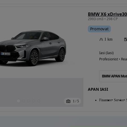
BMW X6 xDrive30
2993 cm3 • 298 CP
Eligibil pentru
Promovat
finantare
1 km
Iasi (Iasi)
Profesionist • Rea
APAN IASI
Finantare
Service
1
/
5