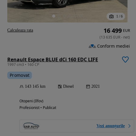
1
/
6
16 499
Calculeaza rata
EUR
(
13 635
EUR
-
net
)
Conform mediei
Renault Espace BLUE dCi 160 EDC LIFE
1997 cm3 • 160 CP
Promovat
143 145 km
Diesel
2021
Otopeni (Ilfov)
Profesionist • Publicat
Vezi anunțurile