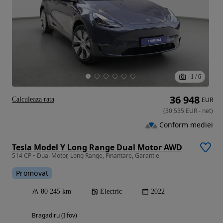
1
/
6
36 948
Calculeaza rata
EUR
(
30 535
EUR
-
net
)
Conform mediei
Tesla Model Y Long Range Dual Motor AWD
514 CP • Dual Motor, Long Range, Finantare, Garantie
Promovat
80 245 km
Electric
2022
Bragadiru (Ilfov)