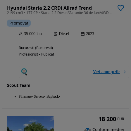
Hyundai Staria 2.2 CRDi Allrad Trend
2199 cm3 • 177 CP • Staria 2.2 Diesel/Garantie 36 de luni/4WD 8AT 9 Locuri/Piele/Clima/TVA
Promovat
35 000 km
Diesel
2023
Bucuresti (Bucuresti)
Profesionist • Publicat
Vezi anunțurile
Scout Team
Finantare
Service
Buyback
18 200
EUR
Conform mediei