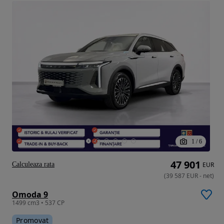
1
/
6
47 901
Calculeaza rata
EUR
(
39 587
EUR
-
net
)
Omoda 9
1499 cm3 • 537 CP
Promovat