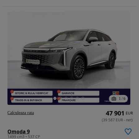
1
/
6
47 901
Calculeaza rata
EUR
(
39 587
EUR
-
net
)
Omoda 9
1499 cm3 • 537 CP