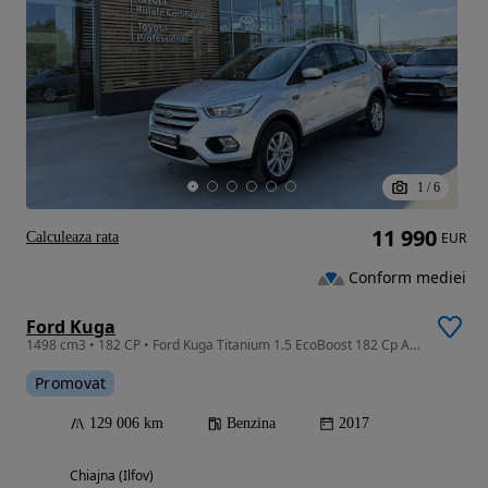
1
/
6
11 990
Calculeaza rata
EUR
Conform mediei
Ford Kuga
1498 cm3 • 182 CP • Ford Kuga Titanium 1.5 EcoBoost 182 Cp At 4x4
Promovat
129 006 km
Benzina
2017
Chiajna (Ilfov)