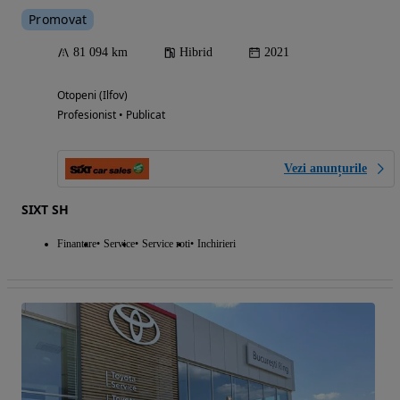
Promovat
81 094 km
Hibrid
2021
Otopeni (Ilfov)
Profesionist • Publicat
Vezi anunțurile
SIXT SH
Finantare
Service
Service roti
Inchirieri