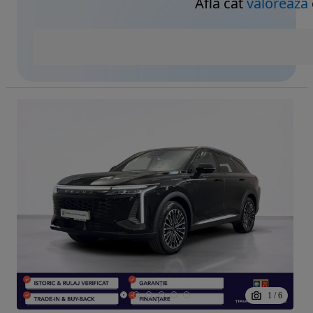
Află cât
valorează
1
/
6