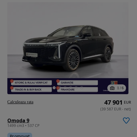
1
/
6
47 901
Calculeaza rata
EUR
(
39 587
EUR
-
net
)
Omoda 9
1499 cm3 • 537 CP
Promovat