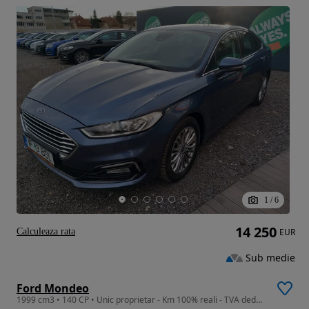
1
/
6
14 250
Calculeaza rata
EUR
Sub medie
Ford Mondeo
1999 cm3 • 140 CP • Unic proprietar - Km 100% reali - TVA deductibil / 140 CP