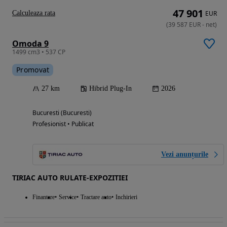
47 901
Calculeaza rata
EUR
(
39 587
EUR
-
net
)
Omoda 9
1499 cm3 • 537 CP
Promovat
27 km
Hibrid Plug-In
2026
Bucuresti (Bucuresti)
Profesionist • Publicat
Vezi anunțurile
TIRIAC AUTO RULATE-EXPOZITIEI
Finantare
Service
Tractare auto
Inchirieri