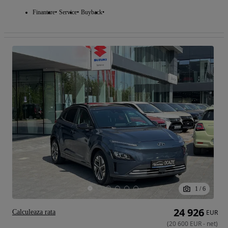
Finantare
Service
Buyback
1
/
6
24 926
Calculeaza rata
EUR
(
20 600
EUR
-
net
)