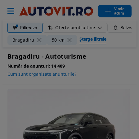
Vinde
acum
Oferte pentru tine
Filtreaza
Salveaza
Șterge filtrele
Bragadiru
50 km
Bragadiru - Autoturisme
Număr de anunțuri:
14 409
Cum sunt organizate anunturile?