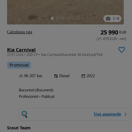
1
/
6
25 990
Calculeaza rata
EUR
(
21 479
EUR
-
net
)
Kia Carnival
2151 cm3 • 200 CP • Kia Carnival/Garantie 36 luni/Led/TVA
Promovat
96 207 km
Diesel
2022
Bucuresti (Bucuresti)
Profesionist • Publicat
Vezi anunțurile
Scout Team