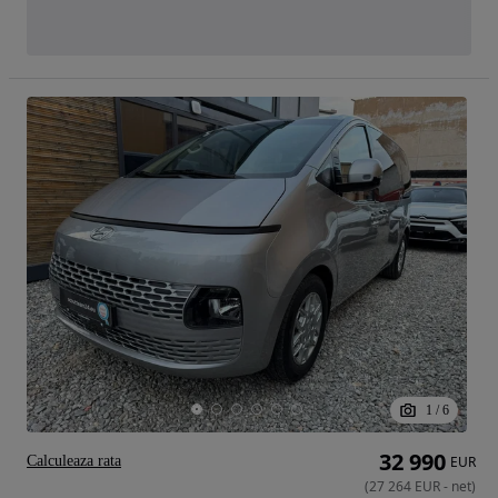
1
/
6
32 990
Calculeaza rata
EUR
(
27 264
EUR
-
net
)