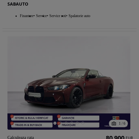
SABAUTO
Finantare
Service
Service roti
Spalatorie auto
1
/
6
80 900
Calculeaza rata
EUR