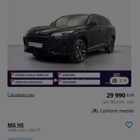
1
/
6
29 990
Calculeaza rata
EUR
(
24 785
EUR
-
net
)
Conform mediei
MG HS
1496 cm3 • 224 CP