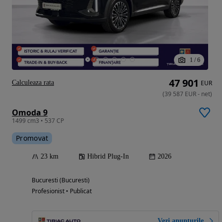
1
/
6
47 901
Calculeaza rata
EUR
(
39 587
EUR
-
net
)
Omoda 9
1499 cm3 • 537 CP
Promovat
23 km
Hibrid Plug-In
2026
Bucuresti (Bucuresti)
Profesionist • Publicat
Vezi anunțurile