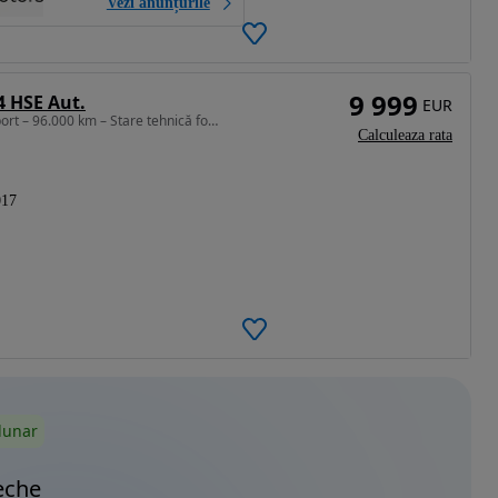
Vezi anunțurile
9 999
4 HSE Aut.
EUR
1999 cm3 • 180 CP • 2017 Land Rover Discovery Sport – 96.000 km – Stare tehnică foarte bun
Calculeaza rata
017
lunar
eche