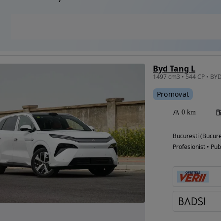
Byd Tang L
Promovat
0 km
Bucuresti (Bucure
Profesionist • Pub