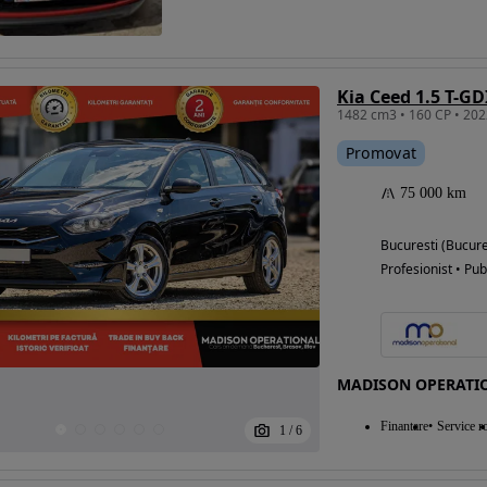
Kia Ceed 1.5 T-GD
Promovat
75 000 km
Bucuresti (Bucure
Profesionist • Pub
MADISON OPERATI
Finantare
Service ro
1
/
6