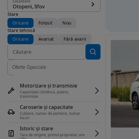
Localizare
Otopeni, Ilfov
Stare
Oricare
Folosit
Nou
Stare tehnică
Oricare
Avariat
Fără avarii
Motorizare și transmisie
Capacitate cilindrica, putere, 
transmisie
Caroserie și capacitate
Culoare, numar de portiere, numar 
locuri
Istoric și stare
Tara de origine, primul proprietar, are 