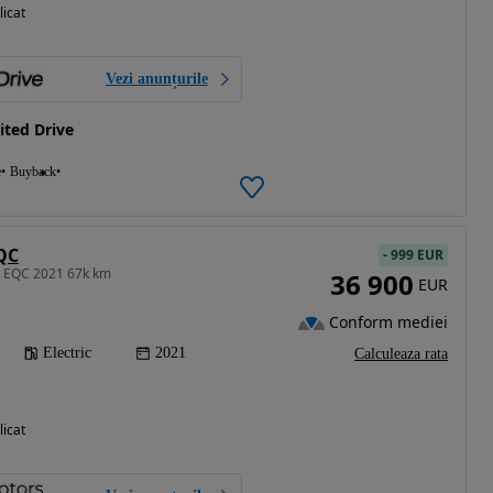
licat
Vezi anunțurile
ted Drive
e
Buyback
QC
-
999 EUR
z EQC 2021 67k km
36 900
EUR
Conform mediei
Electric
2021
Calculeaza rata
licat