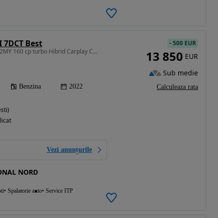
I 7DCT Best
-
500 EUR
1482 cm3 • 160 CP • 2022MY 160 cp turbo Hibrid Carplay Camera
13 850
EUR
Sub medie
Benzina
2022
Calculeaza rata
sti)
licat
Vezi anunțurile
ONAL NORD
ti
Spalatorie auto
Service ITP