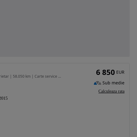
6 850
EUR
1368 cm3 • 95 CP • Fiat 500L 1.4 95 CP | Unic proprietar | 58.050 km | Carte service | Di
Sub medie
Calculeaza rata
2015