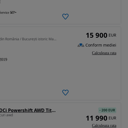
E
Service ITP
15 900
EUR
1998 cm3 • 121 CP • Primul proprietar Cumpărată din România / București istoric Mazda
Conform mediei
Calculeaza rata
2019
Ford Galaxy 2.0 TDCi Powershift AWD Titanium
-
200 EUR
curi awd
11 990
EUR
Calculeaza rata