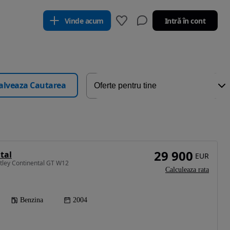
Vinde acum
Intră în cont
alveaza Cautarea
29 900
tal
EUR
tley Continental GT W12
Calculeaza rata
Benzina
2004