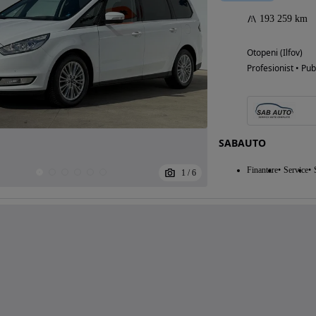
193 259 km
Otopeni (Ilfov)
Profesionist • Pub
SABAUTO
Finantare
Service
1
/
6