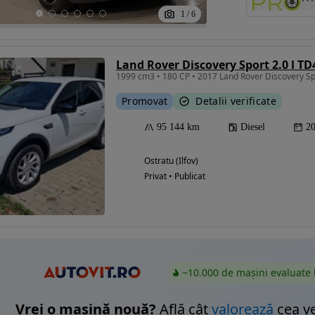
1
/
6
Eligibil pentru
Land Rover Discovery Sport 2.0 l TD
finantare
Promovat
Detalii verificate
95 144 km
Diesel
2
Ostratu (Ilfov)
Privat • Publicat
~10.000 de mașini evaluate 
Vrei o mașină nouă?
Află cât
valorează
cea v