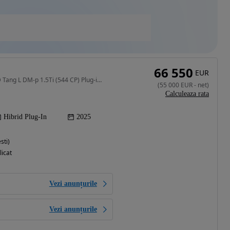
66 550
EUR
1497 cm3 • 544 CP • BYD Tang L DM-p 1.5Ti (544 CP) Plug-in Hybrid 4WD E-CVT
(
55 000
EUR
-
net
)
Calculeaza rata
Hibrid Plug-In
2025
sti)
licat
Vezi anunțurile
Vezi anunțurile