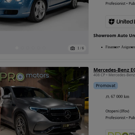
Profesionist • Pub
Showroom Auto Uni
Finantare
Asigurar
1
/
6
Mercedes-Benz E
408 CP • Mercedes-Ben
Promovat
67 000 km
Otopeni (Ilfov)
Profesionist • Pub