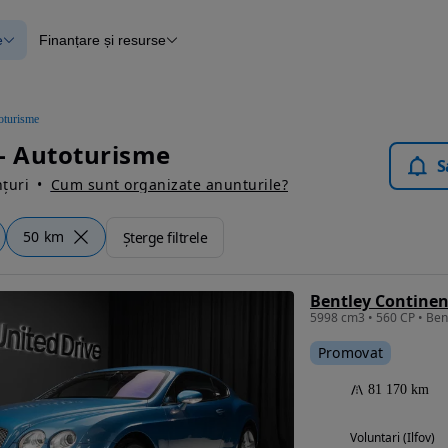
e
Finanțare și resurse
e
Finanțare
e
Instrument de evaluare a mașinii
Raport al istoricului vehiculului
ce
Blog Autovit.ro
oturisme
anțare
- Autoturisme
lii verificate
S
țuri
Cum sunt organizate anunturile?
50 km
Șterge filtrele
Bentley Continen
5998 cm3 • 560 CP • Ben
Promovat
81 170 km
Voluntari (Ilfov)