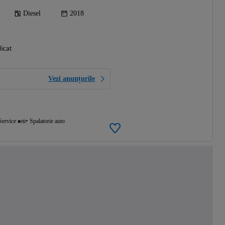
Diesel
2018
licat
Vezi anunțurile
Service roti
Spalatorie auto