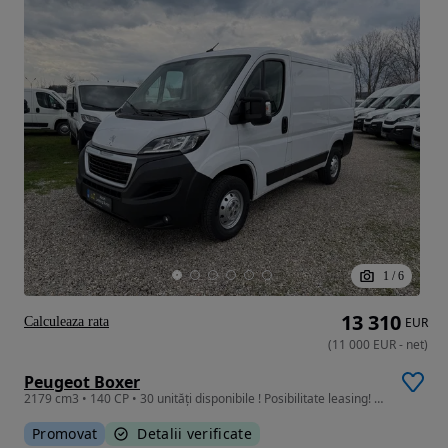
1
/
6
13 310
Calculeaza rata
EUR
(
11 000
EUR
-
net
)
Peugeot Boxer
2179 cm3 • 140 CP • 30 unități disponibile ! Posibilitate leasing! Garanție !
Promovat
Detalii verificate