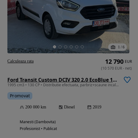
1
/
6
12 790
Calculeaza rata
EUR
(
10 570
EUR
-
net
)
Ford Transit Custom DCIV 320 2.0 EcoBlue 130 CP L1H1 Active
1995 cm3 • 130 CP • Distributie efectuata, parbriz+scaune incalzite, garantie 12 luni
Promovat
200 000 km
Diesel
2019
Manesti (Dambovita)
Profesionist • Publicat