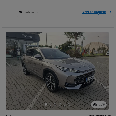
Vezi anunțurile
Profesionist
1
/
6