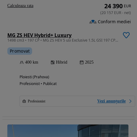
24 390
Calculeaza rata
EUR
(
20 157
EUR
-
net
)
Conform mediei
MG ZS HEV Hybrid+ Luxury
1498 cm3 • 197 CP • MG ZS HEV 5 usi Exclusive 1.5L GSI 197 CP AT (MY 2025)
Promovat
400 km
Hibrid
2025
Ploiesti (Prahova)
Profesionist • Publicat
Vezi anunțurile
Profesionist