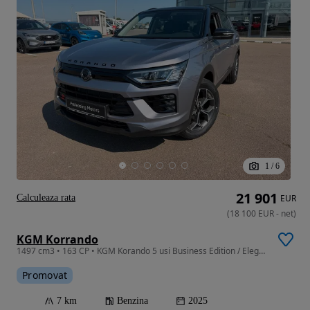
1
/
6
21 901
Calculeaza rata
EUR
(
18 100
EUR
-
net
)
KGM Korrando
1497 cm3 • 163 CP • KGM Korando 5 usi Business Edition / Elegant 1.5 GDI-Turbo 163 CP A6
Promovat
7 km
Benzina
2025