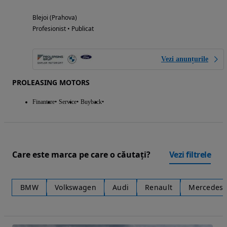
Blejoi (Prahova)
Profesionist • Publicat
Vezi anunțurile
PROLEASING MOTORS
Finantare
Service
Buyback
Care este marca pe care o căutați?
Vezi filtrele
BMW
Volkswagen
Audi
Renault
Mercedes-