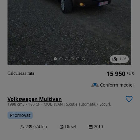
1
/
6
15 950
Calculeaza rata
EUR
Conform mediei
Volkswagen Multivan
1998 cm3 • 180 CP • MULTIVAN T5,cutie automată,7 Locuri.
Promovat
239 074 km
Diesel
2010