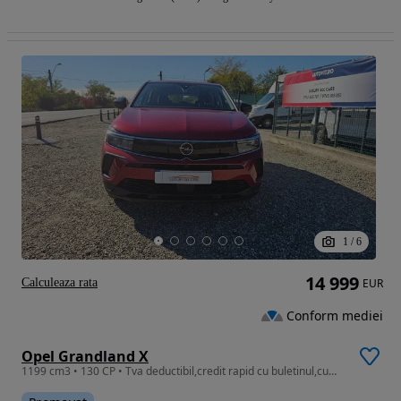
1
/
6
14 999
Calculeaza rata
EUR
Conform mediei
Opel Grandland X
1199 cm3 • 130 CP • Tva deductibil,credit rapid cu buletinul,cumpărată de noua din Ro