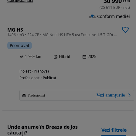
30 990
Calculeaza rata
EUR
(
25 611
EUR
-
net
)
Conform mediei
MG HS
1496 cm3 • 224 CP • MG Noul HS HEV 5 uși Exclusive 1.5 T-GDi HEV 224 CP AT (MY 2025)
Promovat
1 769 km
Hibrid
2025
Ploiesti (Prahova)
Profesionist • Publicat
Vezi anunțurile
Profesionist
Unde anume în Breaza de Jos
Vezi filtrele
căutați?