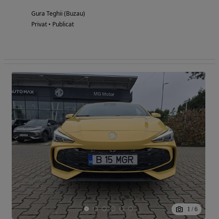
Gura Teghii (Buzau)
Privat • Publicat
1
/
6