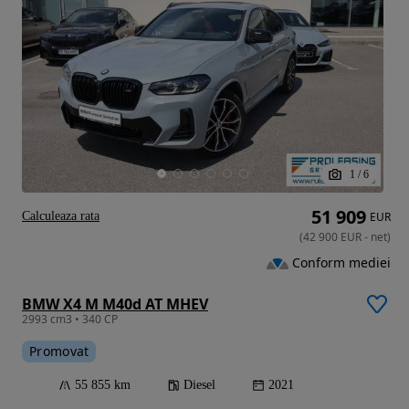
1
/
6
51 909
Calculeaza rata
EUR
(
42 900
EUR
-
net
)
Conform mediei
BMW X4 M M40d AT MHEV
2993 cm3 • 340 CP
Promovat
55 855 km
Diesel
2021