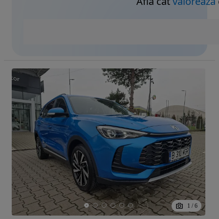
Află cât
valorează
1
/
6