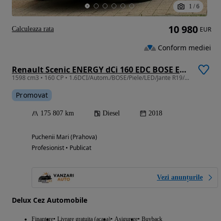
1
/
6
10 980
Calculeaza rata
EUR
Conform mediei
Renault Scenic ENERGY dCi 160 EDC BOSE EDITION
1598 cm3 • 160 CP • 1.6DCI/Autom./BOSE/Piele/LED/Jante R19/7 Locuri
Promovat
175 807 km
Diesel
2018
Puchenii Mari (Prahova)
Profesionist • Publicat
Vezi anunțurile
Delux Cez Automobile
Finantare
Livrare gratuita (acasa)
Asigurare
Buyback