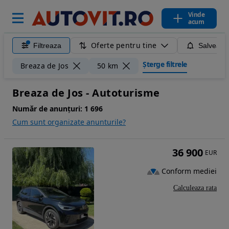
Vinde
acum
Oferte pentru tine
Filtreaza
Salveaza
Șterge filtrele
Breaza de Jos
50 km
Breaza de Jos - Autoturisme
Număr de anunțuri:
1 696
Cum sunt organizate anunturile?
36 900
EUR
Conform mediei
Calculeaza rata