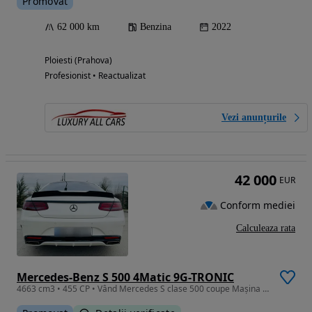
Promovat
62 000 km
Benzina
2022
Ploiesti (Prahova)
Profesionist • Reactualizat
Vezi anunțurile
42 000
EUR
Conform mediei
Calculeaza rata
Mercedes-Benz S 500 4Matic 9G-TRONIC
4663 cm3 • 455 CP • Vând Mercedes S clase 500 coupe Mașina se prezintă super tehnic și es