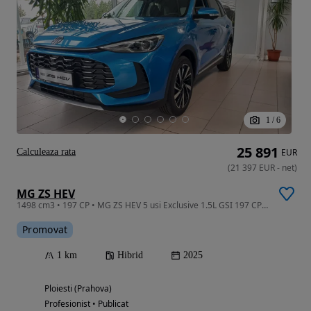
1
/
6
25 891
Calculeaza rata
EUR
(
21 397
EUR
-
net
)
MG ZS HEV
1498 cm3 • 197 CP • MG ZS HEV 5 usi Exclusive 1.5L GSI 197 CP AT
Promovat
1 km
Hibrid
2025
Ploiesti (Prahova)
Profesionist • Publicat