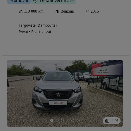
Promovat
Detalii verificate
110 000 km
Benzina
2016
Targoviste (Dambovita)
Privat • Reactualizat
1
/
6