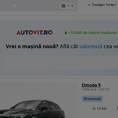
Finantare
Service
1
/
6
~10.000 de mașini evaluate 
Vrei o mașină nouă?
Află cât
valorează
cea v
Omoda 9
1499 cm3 • 537 CP
Promovat
14 km