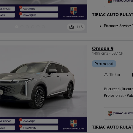
TIRIAC AUTO RULAT
Eligibil pentru
Finantare
Service
1
/
6
finantare
Omoda 9
1499 cm3 • 537 CP
Promovat
19 km
Bucuresti (Bucure
Profesionist • Pub
TIRIAC AUTO RULAT