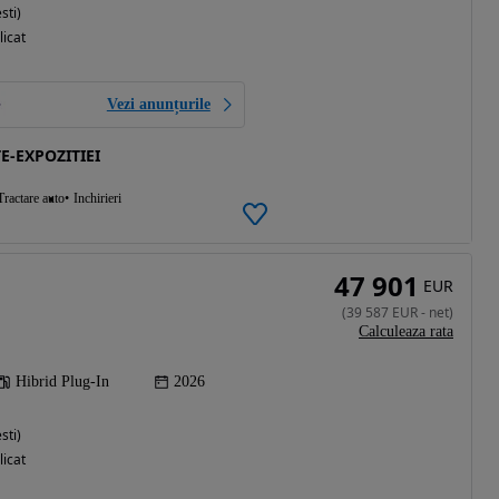
sti)
licat
Vezi anunțurile
E-EXPOZITIEI
Tractare auto
Inchirieri
47 901
EUR
(
39 587
EUR
-
net
)
Calculeaza rata
Hibrid Plug-In
2026
sti)
licat