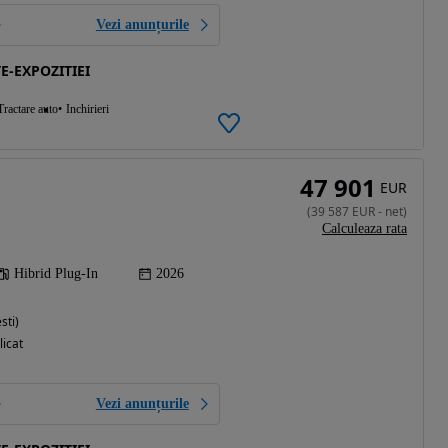
Vezi anunțurile
E-EXPOZITIEI
Tractare auto
Inchirieri
47 901
EUR
(
39 587
EUR
-
net
)
Calculeaza rata
Hibrid Plug-In
2026
sti)
licat
Vezi anunțurile