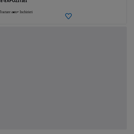
E-EXPOZITIEI
Tractare auto
Inchirieri