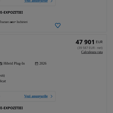
Vezi anunțurile
E-EXPOZITIEI
Tractare auto
Inchirieri
47 901
EUR
(
39 587
EUR
-
net
)
Calculeaza rata
Hibrid Plug-In
2026
sti)
licat
Vezi anunțurile
E-EXPOZITIEI