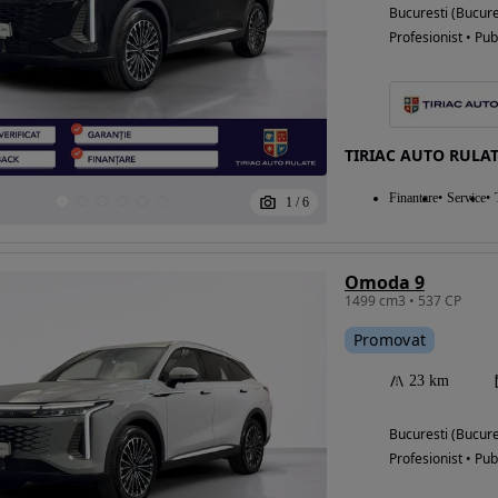
Bucuresti (Bucure
Profesionist • Pub
TIRIAC AUTO RULAT
Finantare
Service
1
/
6
Omoda 9
1499 cm3 • 537 CP
Promovat
23 km
Bucuresti (Bucure
Profesionist • Pub