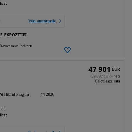
licat
Vezi anunțurile
E-EXPOZITIEI
Tractare auto
Inchirieri
47 901
EUR
(
39 587
EUR
-
net
)
Calculeaza rata
Hibrid Plug-In
2026
sti)
licat