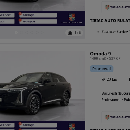
TIRIAC AUTO RULAT
Finantare
Service
1
/
6
Omoda 9
1499 cm3 • 537 CP
Promovat
23 km
Bucuresti (Bucure
Profesionist • Pub