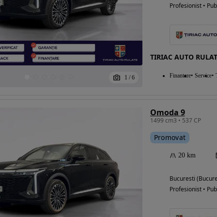
Profesionist • Pub
TIRIAC AUTO RULAT
Finantare
Service
1
/
6
Omoda 9
1499 cm3 • 537 CP
Promovat
20 km
Bucuresti (Bucure
Profesionist • Pub