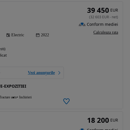
39 450
EUR
(
32 603
EUR
-
net
)
Conform mediei
Calculeaza rata
Electric
2022
sti)
licat
Vezi anunțurile
E-EXPOZITIEI
Tractare auto
Inchirieri
18 200
EUR