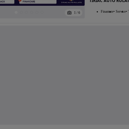
TIRIAC AUTO RULAT
Finantare
Service
1
/
6