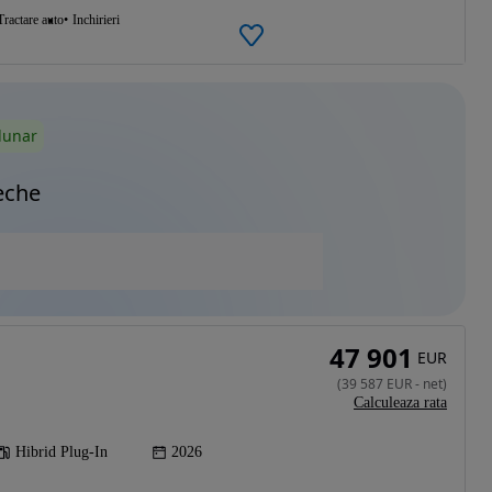
Tractare auto
Inchirieri
lunar
eche
47 901
EUR
(
39 587
EUR
-
net
)
Calculeaza rata
Hibrid Plug-In
2026