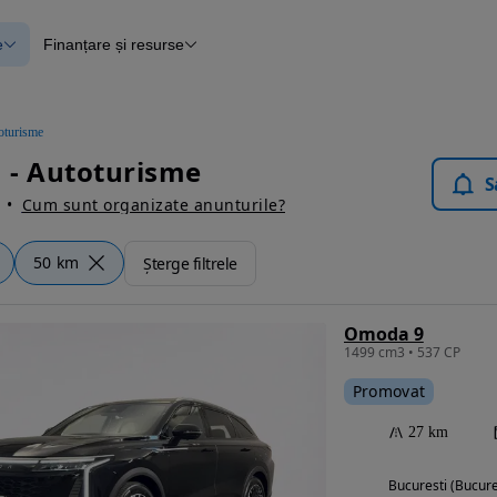
e
Finanțare și resurse
e
Finanțare
e
Instrument de evaluare a mașinii
Raport al istoricului vehiculului
ce
Blog Autovit.ro
oturisme
anțare
u - Autoturisme
lii verificate
S
Cum sunt organizate anunturile?
50 km
Șterge filtrele
Omoda 9
1499 cm3 • 537 CP
Promovat
27 km
Bucuresti (Bucure