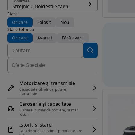
Localizare
Strejnicu, Boldesti-Scaeni
Stare
Oricare
Folosit
Nou
Stare tehnică
Oricare
Avariat
Fără avarii
Motorizare și transmisie
Capacitate cilindrica, putere, 
transmisie
Caroserie și capacitate
Culoare, numar de portiere, numar 
locuri
Istoric și stare
Tara de origine, primul proprietar, are 