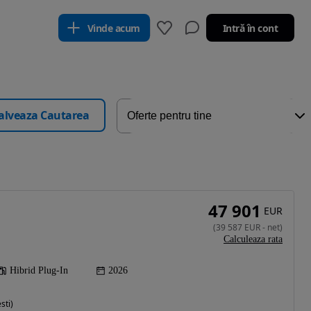
Vinde acum
Intră în cont
alveaza Cautarea
47 901
EUR
(
39 587
EUR
-
net
)
Calculeaza rata
Hibrid Plug-In
2026
sti)