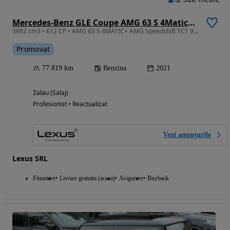
Mercedes-Benz GLE Coupe AMG 63 S 4Matic+ AMG Speedshift TCT 9G AMG Line Premium Plus
3982 cm3 • 612 CP • AMG 63 S 4MATIC+ AMG Speedshift TCT 9G AMG/Posibilitate finantare
Promovat
77 819 km
Benzina
2021
Zalau (Salaj)
Profesionist • Reactualizat
Vezi anunțurile
Lexus SRL
Finantare
Livrare gratuita (acasa)
Asigurare
Buyback