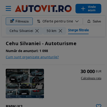
Vinde
acum
Oferte pentru tine
Filtreaza
Salveaza
Șterge filtrele
Cehu Silvaniei
50 km
Cehu Silvaniei - Autoturisme
Număr de anunțuri:
1 098
Cum sunt organizate anunturile?
30 000
EUR
Calculeaza rata
BMW iX2