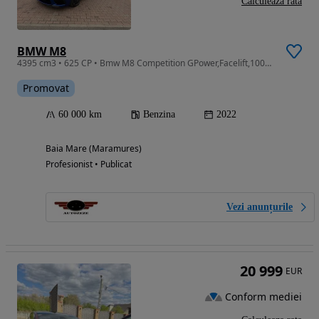
Calculeaza rata
BMW M8
4395 cm3 • 625 CP • Bmw M8 Competition GPower,Facelift,1000cp
Promovat
60 000 km
Benzina
2022
Baia Mare (Maramures)
Profesionist • Publicat
Vezi anunțurile
20 999
EUR
Conform mediei