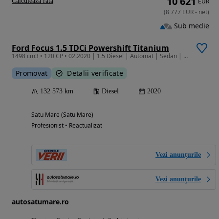
10 621
Calculeaza rata
EUR
(
8 777
EUR
-
net
)
Sub medie
Ford Focus 1.5 TDCi Powershift Titanium
1498 cm3 • 120 CP • 02.2020 | 1.5 Diesel | Automat | Sedan | Garantie | Istoric | Finantar
Promovat
Detalii verificate
132 573 km
Diesel
2020
Satu Mare (Satu Mare)
Profesionist • Reactualizat
Vezi anunțurile
Vezi anunțurile
autosatumare.ro