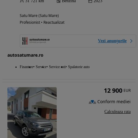
31 721 km
Benzina
2023
Satu Mare (Satu Mare)
Profesionist • Reactualizat
Vezi anunțurile
autosatumare.ro
Finantare
Service
Service roti
Spalatorie auto
12 900
EUR
Conform mediei
Calculeaza rata