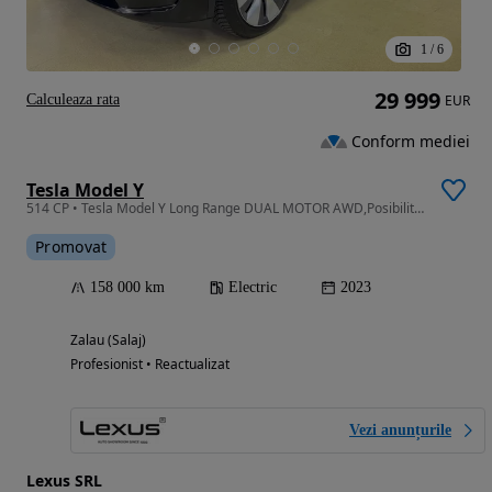
1
/
6
29 999
Calculeaza rata
EUR
Conform mediei
Tesla Model Y
514 CP • Tesla Model Y Long Range DUAL MOTOR AWD,Posibilitate finantare
Promovat
158 000 km
Electric
2023
Zalau (Salaj)
Profesionist • Reactualizat
Vezi anunțurile
Lexus SRL