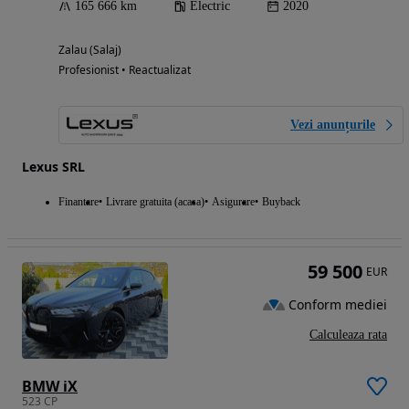
165 666 km
Electric
2020
Zalau (Salaj)
Profesionist • Reactualizat
Vezi anunțurile
Lexus SRL
Finantare
Livrare gratuita (acasa)
Asigurare
Buyback
59 500
EUR
Conform mediei
Calculeaza rata
BMW iX
523 CP