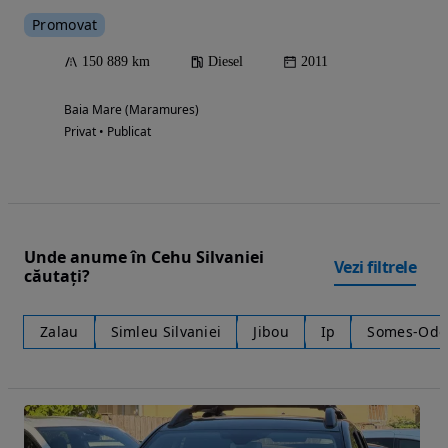
Promovat
150 889 km
Diesel
2011
Baia Mare (Maramures)
Privat • Publicat
Unde anume în Cehu Silvaniei
Vezi filtrele
căutați?
Zalau
Simleu Silvaniei
Jibou
Ip
Somes-Odo