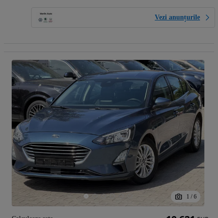
Vezi anunțurile
1
/
6