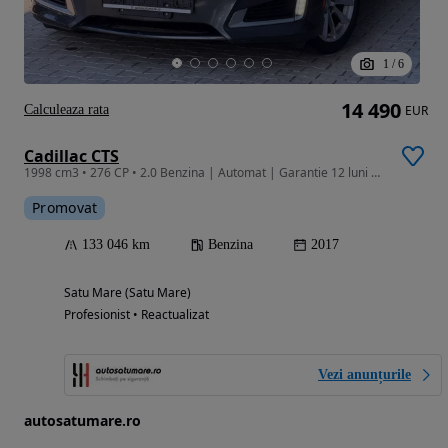
1
/
6
14 490
Calculeaza rata
EUR
Cadillac CTS
1998 cm3 • 276 CP • 2.0 Benzina | Automat | Garantie 12 luni | Finantare | Bose | Keyless
Promovat
133 046 km
Benzina
2017
Satu Mare (Satu Mare)
Profesionist • Reactualizat
Vezi anunțurile
autosatumare.ro