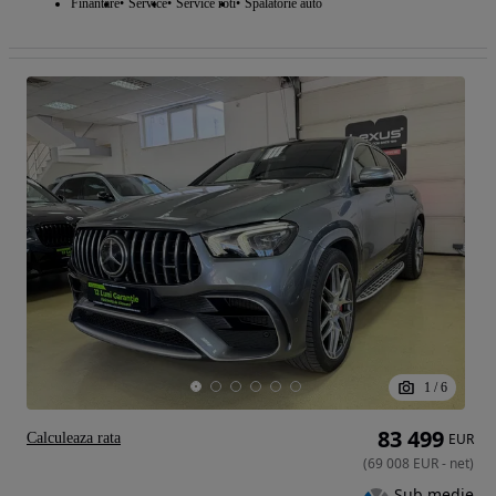
Finantare
Service
Service roti
Spalatorie auto
1
/
6
83 499
Calculeaza rata
EUR
(
69 008
EUR
-
net
)
Sub medie