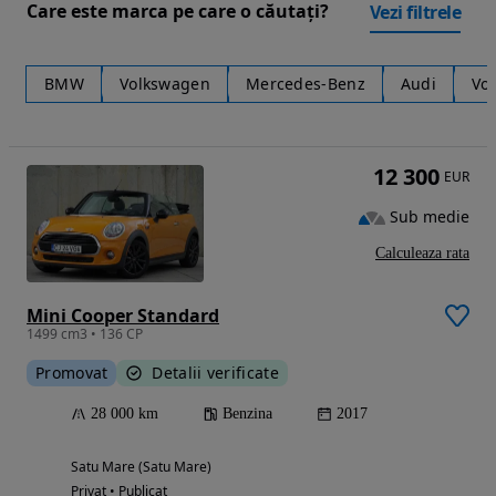
Care este marca pe care o căutați?
Vezi filtrele
BMW
Volkswagen
Mercedes-Benz
Audi
Vol
12 300
EUR
Sub medie
Calculeaza rata
Mini Cooper Standard
1499 cm3 • 136 CP
Promovat
Detalii verificate
28 000 km
Benzina
2017
Satu Mare (Satu Mare)
Privat • Publicat