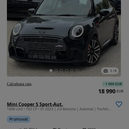
1
/
6
-
1 000 EUR
Calculeaza rata
18 990
EUR
Mini Cooper S Sport-Aut.
1998 cm3 • 192 CP • 01.2023 | 2.0 Benzina | Automat | Pachet Cooper Works | Finantare |
Promovat