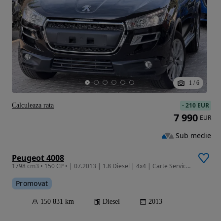
1
/
6
-
210 EUR
Calculeaza rata
7 990
EUR
Sub medie
Peugeot 4008
1798 cm3 • 150 CP • | 07.2013 | 1.8 Diesel | 4x4 | Carte Service | Garantie | Finantare |
Promovat
150 831 km
Diesel
2013