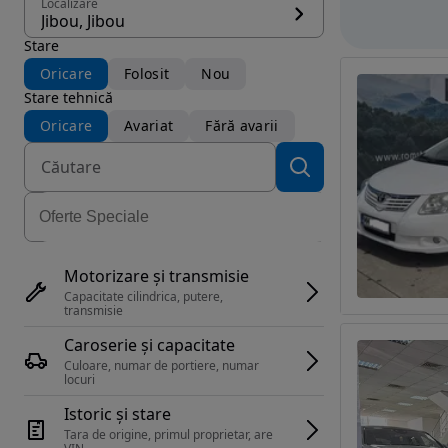
Localizare
Jibou, Jibou
Stare
Oricare
Folosit
Nou
Stare tehnică
Oricare
Avariat
Fără avarii
Motorizare și transmisie
Capacitate cilindrica, putere, 
transmisie
Caroserie și capacitate
Culoare, numar de portiere, numar 
locuri
Istoric și stare
Tara de origine, primul proprietar, are 