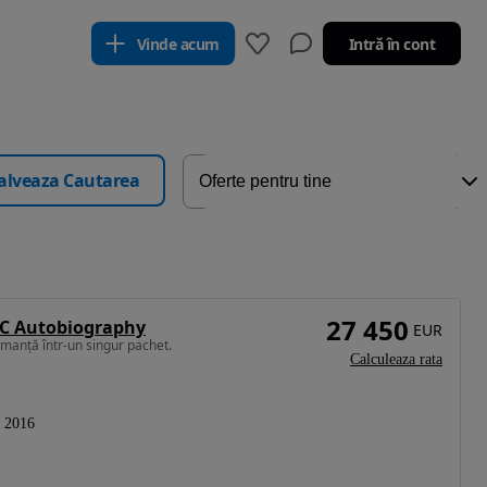
Vinde acum
Intră în cont
alveaza Cautarea
27 450
SC Autobiography
EUR
manță într-un singur pachet.
Calculeaza rata
2016