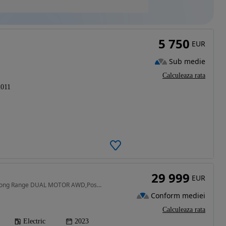
5 750
EUR
Sub medie
Calculeaza rata
2011
29 999
EUR
514 CP • Tesla Model Y Long Range DUAL MOTOR AWD,Posibilitate finantare
Conform mediei
Calculeaza rata
Electric
2023