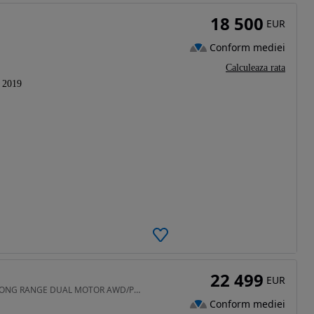
18 500
EUR
Conform mediei
Calculeaza rata
2019
22 499
EUR
460 CP • Tesla Model 3 LONG RANGE DUAL MOTOR AWD/Posibilitate finantare
Conform mediei