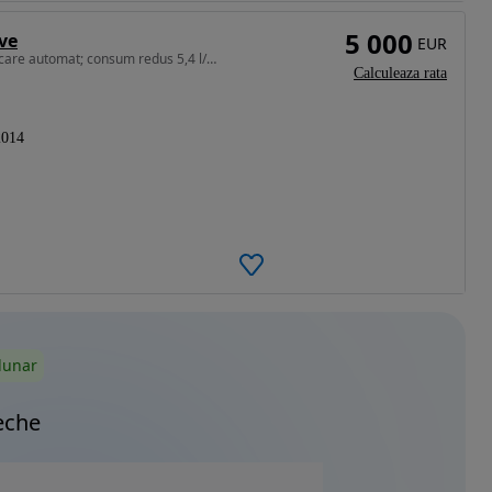
5 000
ive
EUR
1560 cm3 • 116 CP • unic proprietar; sistem de parcare automat; consum redus 5,4 l/100km
Calculeaza rata
2014
lunar
eche