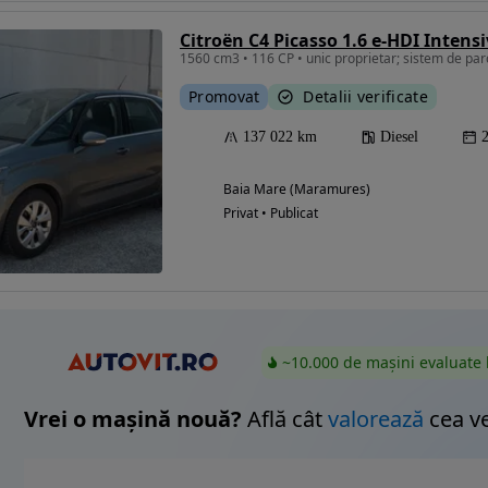
Citroën C4 Picasso 1.6 e-HDI Intens
Promovat
Detalii verificate
Eligibil pentru
finantare
137 022 km
Diesel
Baia Mare (Maramures)
Privat • Publicat
~10.000 de mașini evaluate 
Vrei o mașină nouă?
Află cât
valorează
cea v