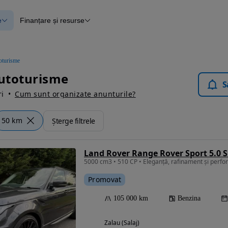
e
Finanțare și resurse
e
Finanțare
e
Instrument de evaluare a mașinii
Raport al istoricului vehiculului
ce
Blog Autovit.ro
oturisme
anțare
Autoturisme
lii verificate
S
i
Cum sunt organizate anunturile?
50 km
Șterge filtrele
Land Rover Range Rover Sport 5.0 
5000 cm3 • 510 CP • Eleganță, rafinament și perfor
Promovat
105 000 km
Benzina
Zalau (Salaj)