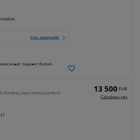
ctualizat
Vezi anunțurile
atuita (acasa)
Asigurare
Buyback
13 500
EUR
în România, Stare tehnică perfectă
Calculeaza rata
017