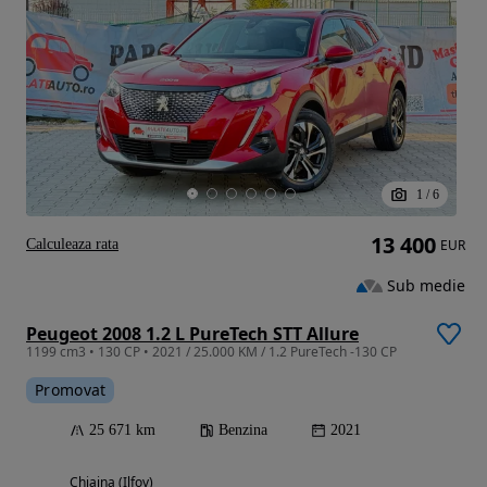
1
/
6
13 400
Calculeaza rata
EUR
Sub medie
Peugeot 2008 1.2 L PureTech STT Allure
1199 cm3 • 130 CP • 2021 / 25.000 KM / 1.2 PureTech -130 CP
Promovat
25 671 km
Benzina
2021
Chiajna (Ilfov)