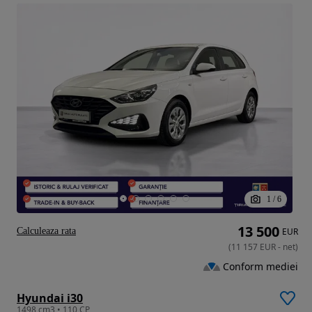
1
/
6
13 500
Calculeaza rata
EUR
(
11 157
EUR
-
net
)
Conform mediei
Hyundai i30
1498 cm3 • 110 CP