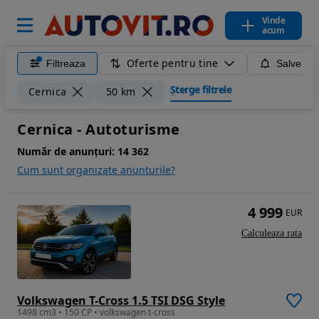
Vinde
acum
Oferte pentru tine
Filtreaza
Salveaza
Șterge filtrele
Cernica
50 km
Cernica - Autoturisme
Număr de anunțuri:
14 362
Cum sunt organizate anunturile?
4 999
EUR
Calculeaza rata
Volkswagen T-Cross 1.5 TSI DSG Style
1498 cm3 • 150 CP • volkswagen t-cross