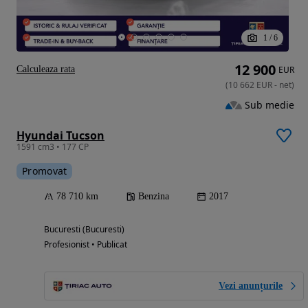
1
/
6
12 900
Calculeaza rata
EUR
(
10 662
EUR
-
net
)
Sub medie
Hyundai Tucson
1591 cm3 • 177 CP
Promovat
78 710 km
Benzina
2017
Bucuresti (Bucuresti)
Profesionist • Publicat
Vezi anunțurile