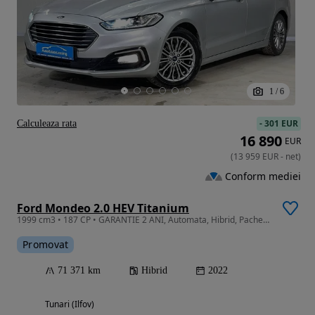
1
/
6
-
301 EUR
Calculeaza rata
16 890
EUR
(
13 959
EUR
-
net
)
Conform mediei
Ford Mondeo 2.0 HEV Titanium
1999 cm3 • 187 CP • GARANTIE 2 ANI, Automata, Hibrid, Pachet iarna, Camera, Pilot adaptiv
Promovat
71 371 km
Hibrid
2022
Tunari (Ilfov)