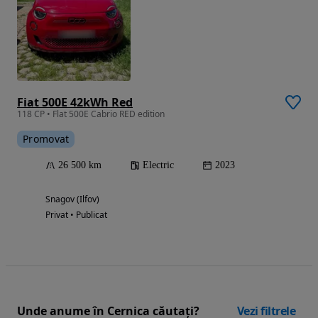
Fiat 500E 42kWh Red
118 CP • Flat 500E Cabrio RED edition
Promovat
26 500 km
Electric
2023
Snagov (Ilfov)
Privat • Publicat
Unde anume în Cernica căutați?
Vezi filtrele