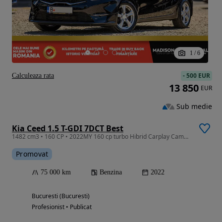
1
/
6
-
500 EUR
Calculeaza rata
13 850
EUR
Sub medie
Kia Ceed 1.5 T-GDI 7DCT Best
1482 cm3 • 160 CP • 2022MY 160 cp turbo Hibrid Carplay Camera
Promovat
75 000 km
Benzina
2022
Bucuresti (Bucuresti)
Profesionist • Publicat