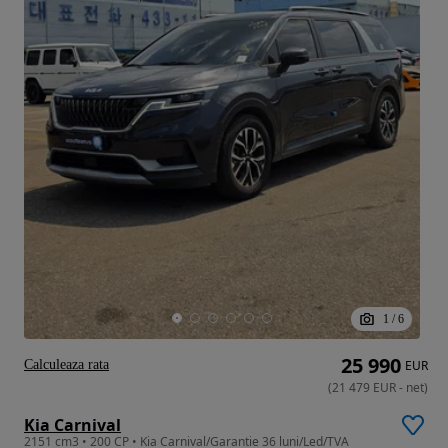
1
/
6
25 990
Calculeaza rata
EUR
(
21 479
EUR
-
net
)
Kia Carnival
2151 cm3 • 200 CP • Kia Carnival/Garantie 36 luni/Led/TVA