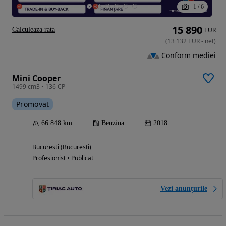
1
/
6
15 890
Calculeaza rata
EUR
(
13 132
EUR
-
net
)
Conform mediei
Mini Cooper
1499 cm3 • 136 CP
Promovat
66 848 km
Benzina
2018
Bucuresti (Bucuresti)
Profesionist • Publicat
Vezi anunțurile