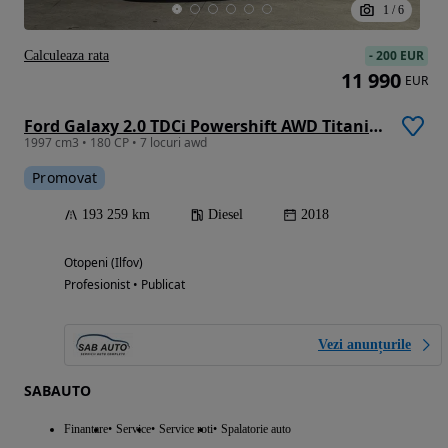
1
/
6
-
200 EUR
Calculeaza rata
11 990
EUR
Ford Galaxy 2.0 TDCi Powershift AWD Titanium
1997 cm3 • 180 CP • 7 locuri awd
Promovat
193 259 km
Diesel
2018
Otopeni (Ilfov)
Profesionist • Publicat
Vezi anunțurile
SABAUTO
Finantare
Service
Service roti
Spalatorie auto