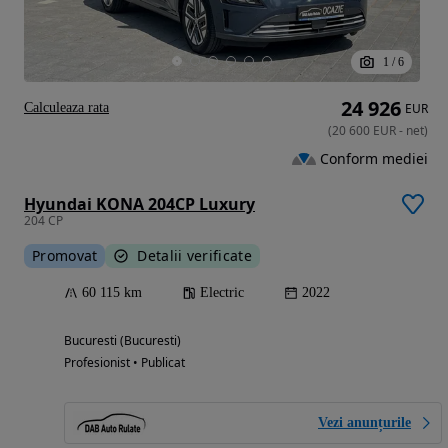
1
/
6
24 926
Calculeaza rata
EUR
(
20 600
EUR
-
net
)
Conform mediei
Hyundai KONA 204CP Luxury
204 CP
Promovat
Detalii verificate
60 115 km
Electric
2022
Bucuresti (Bucuresti)
Profesionist • Publicat
Vezi anunțurile