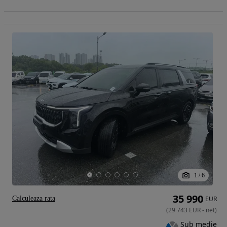
1
/
6
35 990
Calculeaza rata
EUR
(
29 743
EUR
-
net
)
Sub medie