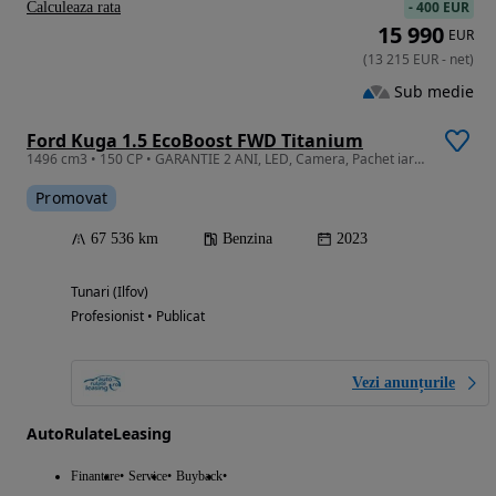
-
400 EUR
Calculeaza rata
15 990
EUR
(
13 215
EUR
-
net
)
Sub medie
Ford Kuga 1.5 EcoBoost FWD Titanium
1496 cm3 • 150 CP • GARANTIE 2 ANI, LED, Camera, Pachet iarna, Clima
Promovat
67 536 km
Benzina
2023
Tunari (Ilfov)
Profesionist • Publicat
Vezi anunțurile
AutoRulateLeasing
Finantare
Service
Buyback