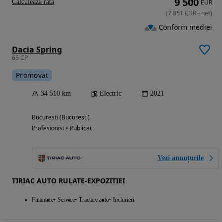
9 500
Calculeaza rata
EUR
(
7 851
EUR
-
net
)
Conform mediei
Dacia Spring
65 CP
Promovat
34 510 km
Electric
2021
Bucuresti (Bucuresti)
Profesionist • Publicat
Vezi anunțurile
TIRIAC AUTO RULATE-EXPOZITIEI
Finantare
Service
Tractare auto
Inchirieri