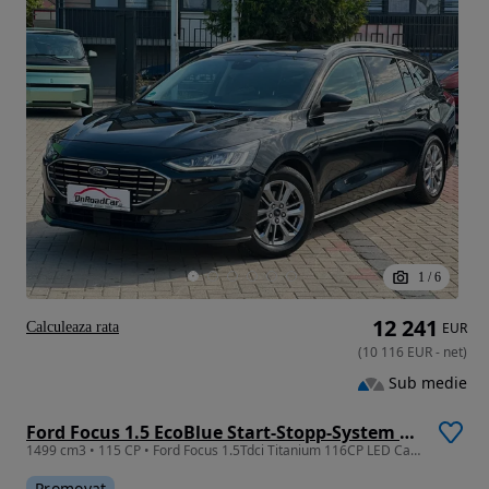
1
/
6
12 241
Calculeaza rata
EUR
(
10 116
EUR
-
net
)
Sub medie
Ford Focus 1.5 EcoBlue Start-Stopp-System Aut. TITANIUM DESIGN
1499 cm3 • 115 CP • Ford Focus 1.5Tdci Titanium 116CP LED Carlig Camera Garantie Finantare
Promovat