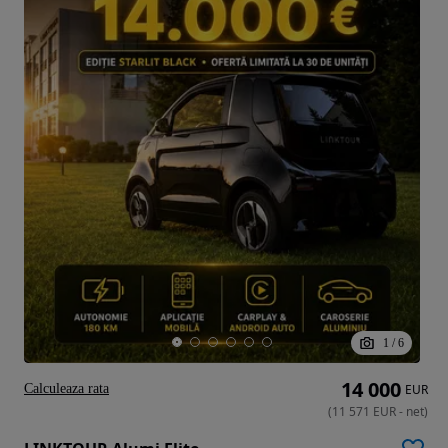
1
/
6
14 000
Calculeaza rata
EUR
(
11 571
EUR
-
net
)