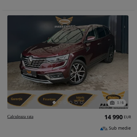
1
/
6
14 990
Calculeaza rata
EUR
Sub medie