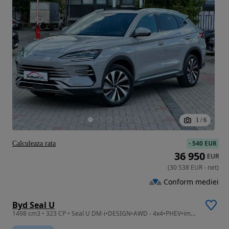
1
/
6
-
540 EUR
Calculeaza rata
36 950
EUR
(
30 538
EUR
-
net
)
Conform mediei
Byd Seal U
1498 cm3 • 323 CP • Seal U DM-i•DESIGN•AWD - 4x4•PHEV•import Germania