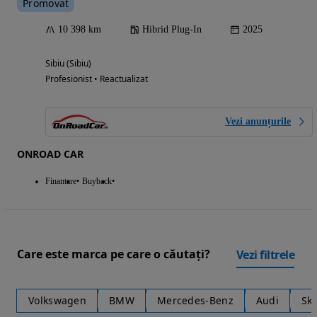
Promovat
10 398 km
Hibrid Plug-In
2025
Sibiu (Sibiu)
Profesionist • Reactualizat
Vezi anunțurile
ONROAD CAR
Finantare
Buyback
Care este marca pe care o căutați?
Vezi filtrele
Volkswagen
BMW
Mercedes-Benz
Audi
Sk