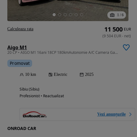
1
/
6
11 500
Calculeaza rata
EUR
(
9 504
EUR
-
net
)
Aigo M1
20 CP • AIGO M1 16ani 18CP 180kmAutonomie A/C Camera Garantie NOU
Promovat
10 km
Electric
2025
Sibiu (Sibiu)
Profesionist • Reactualizat
Vezi anunțurile
ONROAD CAR