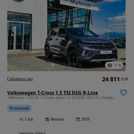
1
/
6
24 811
Calculeaza rata
EUR
Volkswagen T-Cross 1.5 TSI DSG R-Line
1498 cm3 • 150 CP • T-Cross Sport 1.5 TSI DSG 150 CP | Smoky gray | Matrix | Keyless
Promovat
1 km
Benzina
2026
Selimbar (Sibiu)