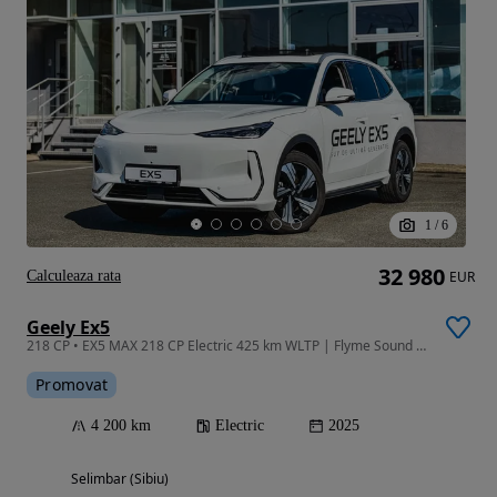
1
/
6
32 980
Calculeaza rata
EUR
Geely Ex5
218 CP • EX5 MAX 218 CP Electric 425 km WLTP | Flyme Sound | Masaj & Ventilație
Promovat
4 200 km
Electric
2025
Selimbar (Sibiu)