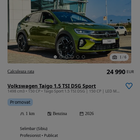
1
/
6
24 990
Calculeaza rata
EUR
Volkswagen Taigo 1.5 TSI DSG Sport
1498 cm3 • 150 CP • Taigo Sport 1.5 TSI DSG | 150 CP | LED Matrix | Trapă Panoramică
Promovat
1 km
Benzina
2026
Selimbar (Sibiu)
Profesionist • Publicat