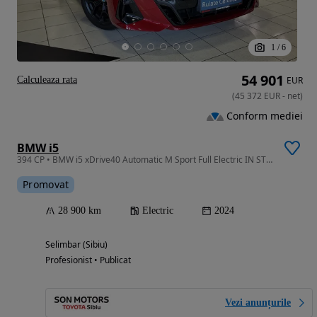
1
/
6
54 901
Calculeaza rata
EUR
(
45 372
EUR
-
net
)
Conform mediei
BMW i5
394 CP • BMW i5 xDrive40 Automatic M Sport Full Electric IN STOC LA SIBIU
Promovat
28 900 km
Electric
2024
Selimbar (Sibiu)
Profesionist • Publicat
Vezi anunțurile