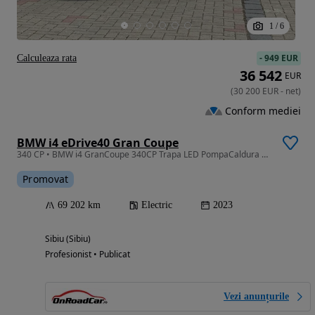
1
/
6
-
949 EUR
Calculeaza rata
36 542
EUR
(
30 200
EUR
-
net
)
Conform mediei
BMW i4 eDrive40 Gran Coupe
340 CP • BMW i4 GranCoupe 340CP Trapa LED PompaCaldura Garantie
Promovat
69 202 km
Electric
2023
Sibiu (Sibiu)
Profesionist • Publicat
Vezi anunțurile