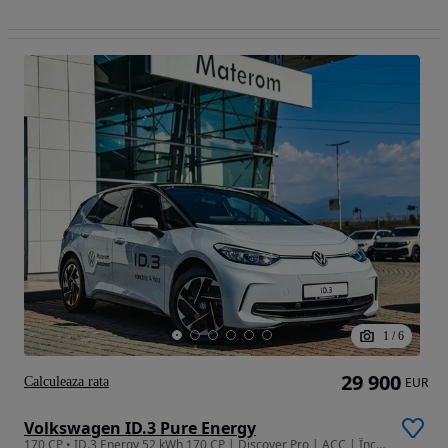
1
/
6
29 900
Calculeaza rata
EUR
Volkswagen ID.3 Pure Energy
170 CP • ID.3 Energy 52 kWh 170 CP | Discover Pro | ACC | Încălzire în Scaune