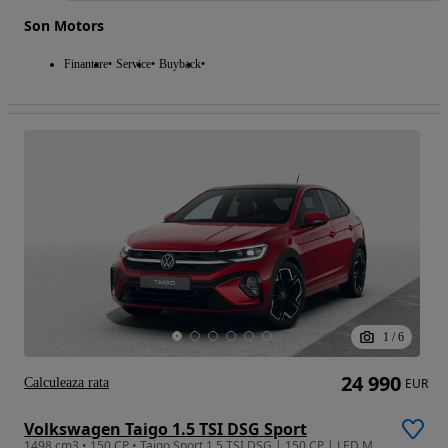
Son Motors
Finantare
Service
Buyback
1
/
6
24 990
Calculeaza rata
EUR
Volkswagen Taigo 1.5 TSI DSG Sport
1498 cm3 • 150 CP • Taigo Sport 1.5 TSI DSG | 150 CP | LED Matrix | Trapă Panoramică