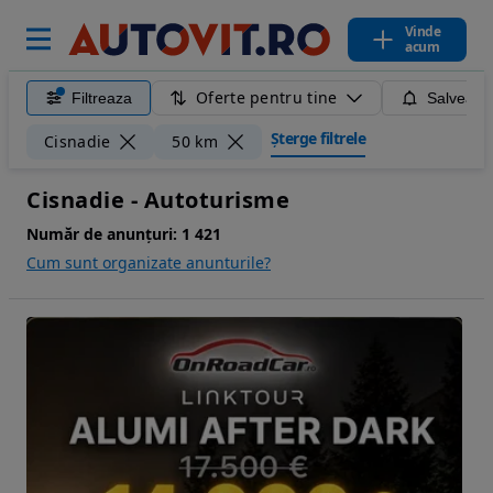
Vinde
acum
Oferte pentru tine
Filtreaza
Salveaza
Șterge filtrele
Cisnadie
50 km
Cisnadie - Autoturisme
Număr de anunțuri:
1 421
Cum sunt organizate anunturile?