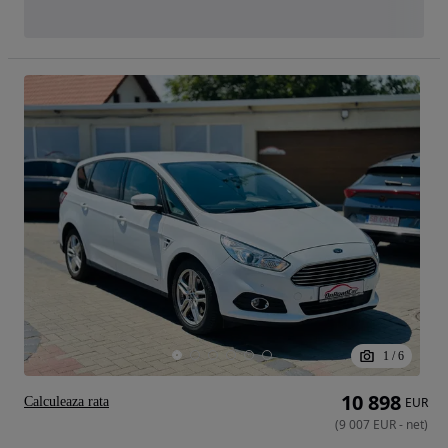
1
/
6
10 898
Calculeaza rata
EUR
(
9 007
EUR
-
net
)