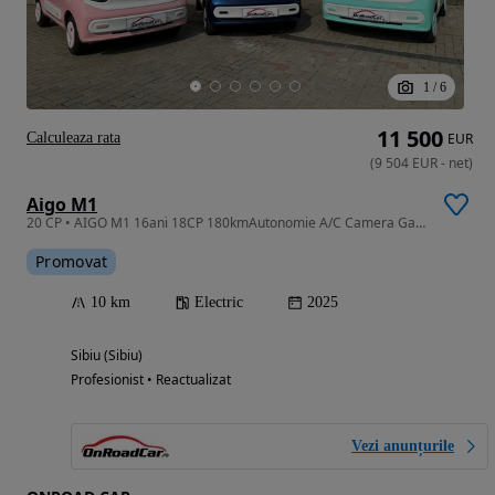
1
/
6
11 500
Calculeaza rata
EUR
(
9 504
EUR
-
net
)
Aigo M1
20 CP • AIGO M1 16ani 18CP 180kmAutonomie A/C Camera Garantie NOU
Promovat
10 km
Electric
2025
Sibiu (Sibiu)
Profesionist • Reactualizat
Vezi anunțurile