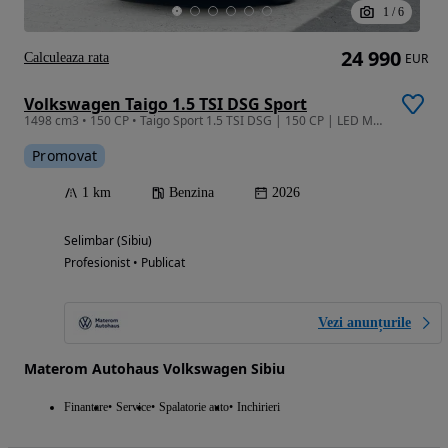
1
/
6
24 990
Calculeaza rata
EUR
Volkswagen Taigo 1.5 TSI DSG Sport
1498 cm3 • 150 CP • Taigo Sport 1.5 TSI DSG | 150 CP | LED Matrix | Trapă Panoramică
Promovat
1 km
Benzina
2026
Selimbar (Sibiu)
Profesionist • Publicat
Vezi anunțurile
Materom Autohaus Volkswagen Sibiu
Finantare
Service
Spalatorie auto
Inchirieri