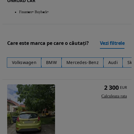
ONROAD CAR
Finantare
Buyback
Care este marca pe care o căutați?
Vezi filtrele
Volkswagen
BMW
Mercedes-Benz
Audi
Sk
2 300
EUR
Calculeaza rata