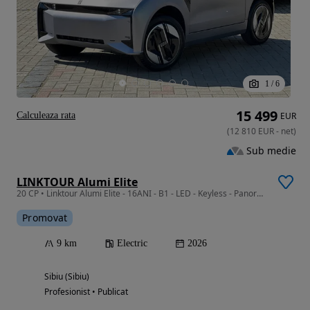
1
/
6
15 499
Calculeaza rata
EUR
(
12 810
EUR
-
net
)
Sub medie
LINKTOUR Alumi Elite
20 CP • Linktour Alumi Elite - 16ANI - B1 - LED - Keyless - Panoramic - Piele
Promovat
9 km
Electric
2026
Sibiu (Sibiu)
Profesionist • Publicat