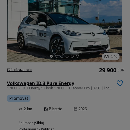
1
/
6
29 900
Calculeaza rata
EUR
Volkswagen ID.3 Pure Energy
170 CP • ID.3 Energy 52 kWh 170 CP | Discover Pro | ACC | Încălzire în Scaune
Promovat
2 km
Electric
2026
Selimbar (Sibiu)
Profesionist • Publicat