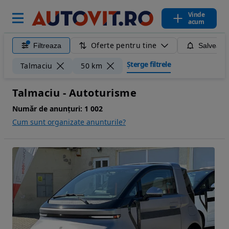
Vinde
acum
Oferte pentru tine
Filtreaza
Salveaza
Șterge filtrele
Talmaciu
50 km
Talmaciu - Autoturisme
Număr de anunțuri:
1 002
Cum sunt organizate anunturile?