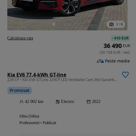
1
/
6
-
410 EUR
Calculeaza rata
36 490
EUR
(
30 158
EUR
-
net
)
Peste medie
Kia EV6 77,4-kWh GT-line
229 CP • KIA EV6 GTLine 229CP LED Ventilatie Cam.360 Garantie Finantare Leasing
Promovat
42 002 km
Electric
2022
Sibiu (Sibiu)
Profesionist • Publicat