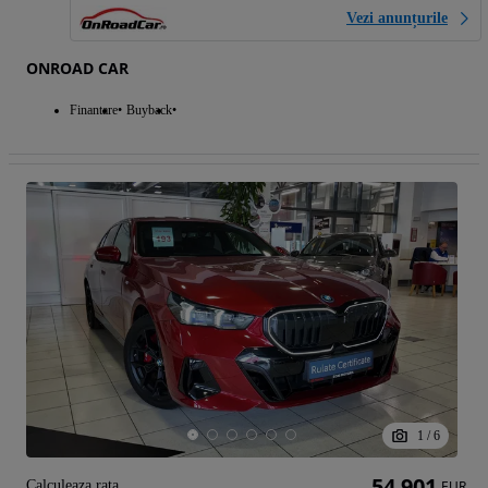
Vezi anunțurile
ONROAD CAR
Finantare
Buyback
1
/
6
54 901
Calculeaza rata
EUR