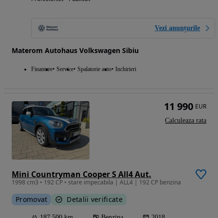
Vezi anunțurile
Materom Autohaus Volkswagen Sibiu
Finantare
Service
Spalatorie auto
Inchirieri
11 990
EUR
Calculeaza rata
Mini Countryman Cooper S All4 Aut.
1998 cm3 • 192 CP • stare impecabila | ALL4 | 192 CP benzina
Promovat
Detalii verificate
187 500 km
Benzina
2018