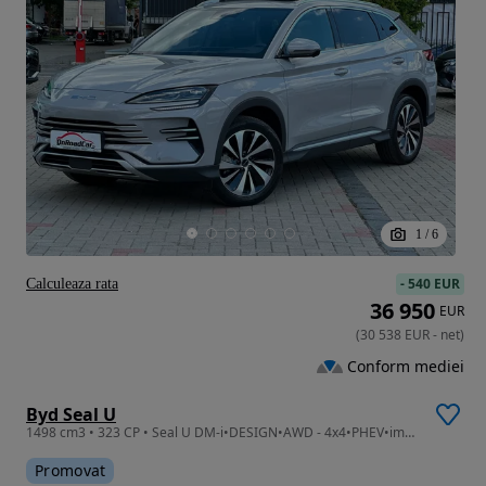
1
/
6
-
540 EUR
Calculeaza rata
36 950
EUR
(
30 538
EUR
-
net
)
Conform mediei
Byd Seal U
1498 cm3 • 323 CP • Seal U DM-i•DESIGN•AWD - 4x4•PHEV•import Germania
Promovat