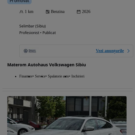
Promovat
1 km
Benzina
2026
Selimbar (Sibiu)
Profesionist • Publicat
Vezi anunțurile
Materom Autohaus Volkswagen Sibiu
Finantare
Service
Spalatorie auto
Inchirieri