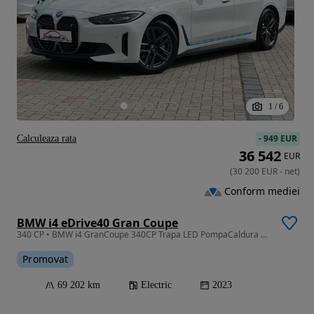
1
/
6
-
949 EUR
Calculeaza rata
36 542
EUR
(
30 200
EUR
-
net
)
Conform mediei
BMW i4 eDrive40 Gran Coupe
340 CP • BMW i4 GranCoupe 340CP Trapa LED PompaCaldura Garantie
Promovat
69 202 km
Electric
2023