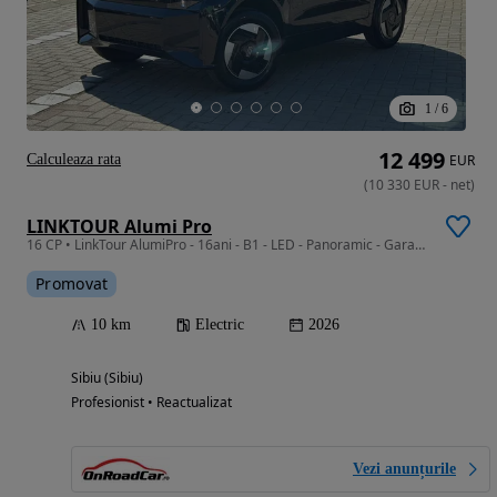
1
/
6
12 499
Calculeaza rata
EUR
(
10 330
EUR
-
net
)
LINKTOUR Alumi Pro
16 CP • LinkTour AlumiPro - 16ani - B1 - LED - Panoramic - Garantie - Rate
Promovat
10 km
Electric
2026
Sibiu (Sibiu)
Profesionist • Reactualizat
Vezi anunțurile