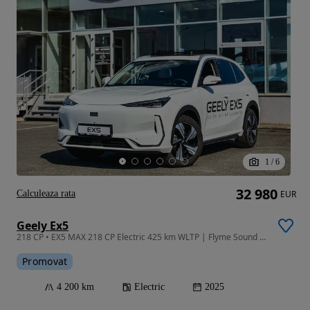
1
/
6
32 980
Calculeaza rata
EUR
Geely Ex5
218 CP • EX5 MAX 218 CP Electric 425 km WLTP | Flyme Sound | Masaj & Ventilație
Promovat
4 200 km
Electric
2025