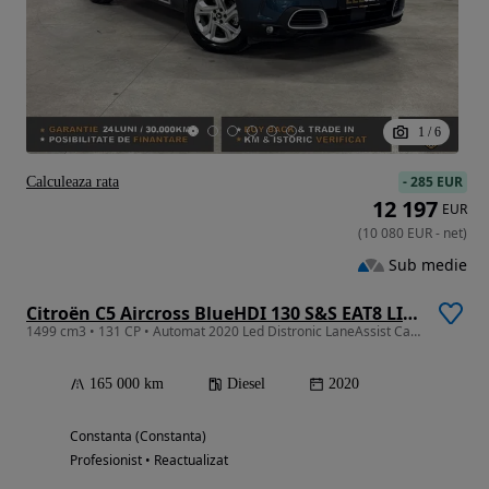
1
/
6
-
285 EUR
Calculeaza rata
12 197
EUR
(
10 080
EUR
-
net
)
Sub medie
Citroën C5 Aircross BlueHDI 130 S&S EAT8 LIVE PACK
1499 cm3 • 131 CP • Automat 2020 Led Distronic LaneAssist CameraM CarPLAY GARANTIE
165 000 km
Diesel
2020
Constanta (Constanta)
Profesionist • Reactualizat