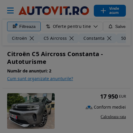
Vinde
acum
Oferte pentru tine
Filtreaza
Salveaza
Citroën
C5 Aircross
Constanta
50 k
Citroën C5 Aircross Constanta -
Autoturisme
Număr de anunțuri:
2
Cum sunt organizate anunturile?
17 950
EUR
Conform mediei
Calculeaza rata