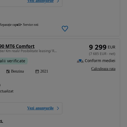
Vezi anunțurile
Reparație rapidă
Service roti
9 299
 90 MT6 Comfort
EUR
999 cm3 • 90 CP • Garantie/ Km reali/ Posibilitate leasing/ Rate fixe cu buletinul
(
7 685
EUR
-
net
)
Conform mediei
alii verificate
Calculeaza rata
Benzina
2021
)
ctualizat
Vezi anunțurile
RL