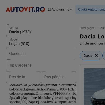
Autoturisme
Caută Autoturism
Autoturisme
Piese
Toate mașinil
Camioane
Mașinile rulat
Constructii
Mașini noi
Agro
Mașini electri
Marca
Prima pagina
Aut
Autoutilitare
Mașini cu fin
Dacia Lo
Motociclete
Mașini cu deta
Model
Remorci
24 de anunțuri
Dacia