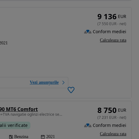
9 136
EUR
(
7 550
EUR
-
net
)
Conform mediei
Calculeaza rata
2021
Vezi anunțurile
8 750
 90 MT6 Comfort
EUR
999 cm3 • 90 CP • 7.250e+TVA navigatie oglinzi electrice senzori parcare
(
7 231
EUR
-
net
)
Conform mediei
alii verificate
Calculeaza rata
Benzina
2021