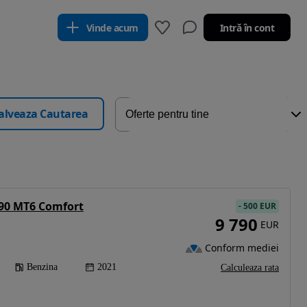
Vinde acum
Intră în cont
alveaza Cautarea
 90 MT6 Comfort
-
500 EUR
9 790
EUR
Conform mediei
Benzina
2021
Calculeaza rata