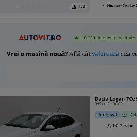
Finantare
Service
1
/
6
~10.000 de mașini evaluate 
Vrei o mașină nouă?
Află cât
valorează
cea v
Dacia Logan TCe
999 cm3 • 90 CP
Promovat
Det
131 326 km