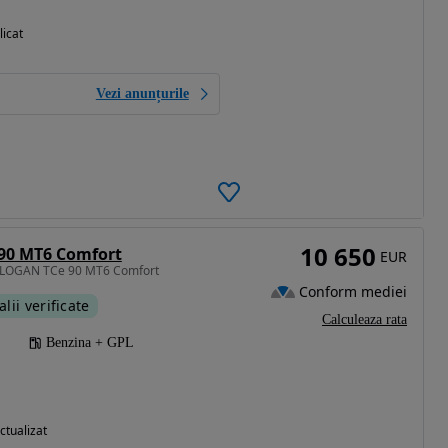
licat
Vezi anunțurile
10 650
 90 MT6 Comfort
EUR
a LOGAN TCe 90 MT6 Comfort
Conform mediei
alii verificate
Calculeaza rata
Benzina + GPL
ctualizat