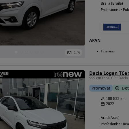
Braila (Braila)
Profesionist • Pub
APAN
Finantare
1
/
6
Dacia Logan TCe
999 cm3 • 90 CP • Daci
Promovat
Det
100 833 km
2022
Arad (Arad)
Profesionist • Rea