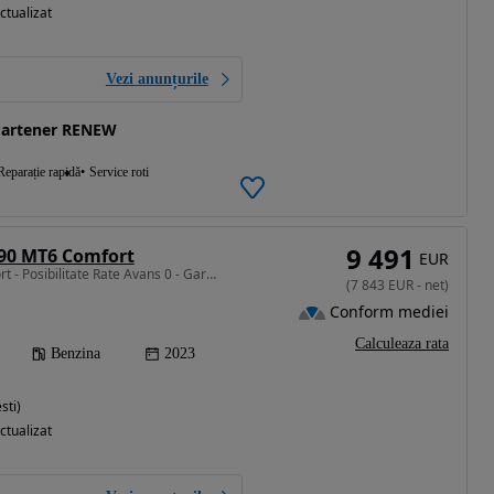
ctualizat
Vezi anunțurile
Partener RENEW
Reparație rapidă
Service roti
9 491
 90 MT6 Comfort
EUR
999 cm3 • 90 CP • Comfort - Posibilitate Rate Avans 0 - Garantie 12 Luni - IMPECABILA
(
7 843
EUR
-
net
)
Conform mediei
Calculeaza rata
Benzina
2023
sti)
ctualizat