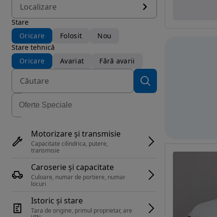
Localizare
Stare
Oricare
Folosit
Nou
Stare tehnică
Oricare
Avariat
Fără avarii
Motorizare și transmisie
Capacitate cilindrica, putere, 
transmisie
Caroserie și capacitate
Culoare, numar de portiere, numar 
locuri
Istoric și stare
Tara de origine, primul proprietar, are 