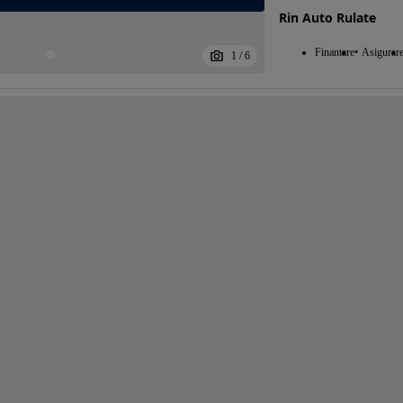
Rin Auto Rulate
Finantare
Asigurar
1
/
6