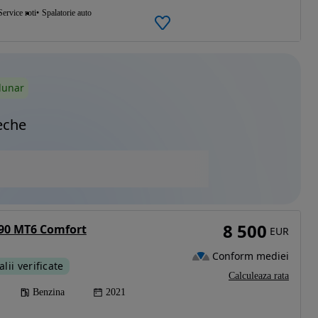
Service roti
Spalatorie auto
lunar
eche
8 500
 90 MT6 Comfort
EUR
Conform mediei
alii verificate
Calculeaza rata
Benzina
2021