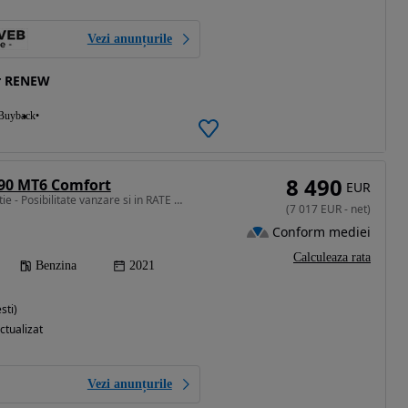
Vezi anunțurile
r RENEW
Buyback
8 490
 90 MT6 Comfort
EUR
999 cm3 • 90 CP • Garantie - Posibilitate vanzare si in RATE – Credit sau Leasing TVA
(
7 017
EUR
-
net
)
Conform mediei
Calculeaza rata
Benzina
2021
sti)
ctualizat
Vezi anunțurile