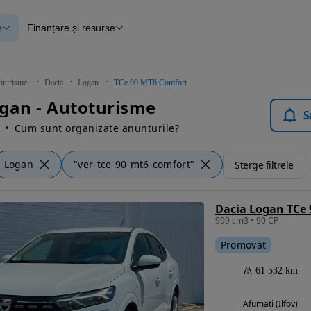
e
Finanțare și resurse
e
Finanțare
e
Instrument de evaluare a mașinii
Raport al istoricului vehiculului
ce
Blog Autovit.ro
oturisme
Dacia
Logan
TCe 90 MT6 Comfort
anțare
gan - Autoturisme
lii verificate
S
Cum sunt organizate anunturile?
Logan
"ver-tce-90-mt6-comfort"
Șterge filtrele
Dacia Logan TCe
999 cm3 • 90 CP
Promovat
61 532 km
Afumati (Ilfov)