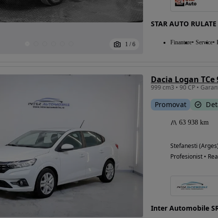
STAR AUTO RULATE
Eligibil pentru
Finantare
Service
1
/
6
finantare
Dacia Logan TCe
Promovat
Det
63 938 km
Stefanesti (Arges
Profesionist • Rea
Inter Automobile S