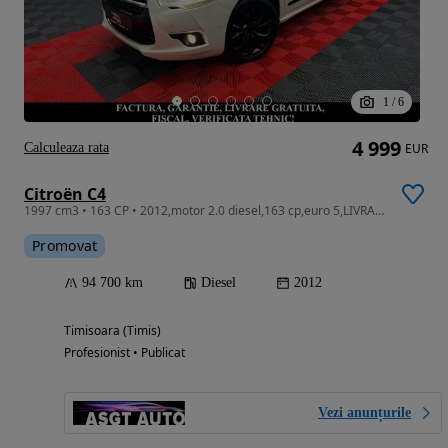
1
/
6
4 999
Calculeaza rata
EUR
Citroën C4
1997 cm3 • 163 CP • 2012,motor 2.0 diesel,163 cp,euro 5,LIVRARE GRATUITA,GARANTIE
Promovat
94 700 km
Diesel
2012
Timisoara (Timis)
Profesionist • Publicat
Vezi anunțurile