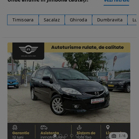
Timisoara
Sacalaz
Ghiroda
Dumbravita
Lu
1
/
6