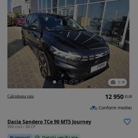
1
/
6
12 950
Calculeaza rata
EUR
Conform mediei
Dacia Sandero TCe 90 MT5 Journey
999 cm3 • 90 CP
Promovat
Detalii verificate