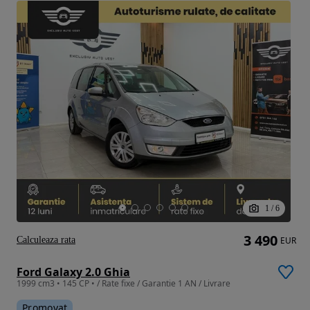
1
/
6
3 490
Calculeaza rata
EUR
Ford Galaxy 2.0 Ghia
1999 cm3 • 145 CP • / Rate fixe / Garantie 1 AN / Livrare
Promovat