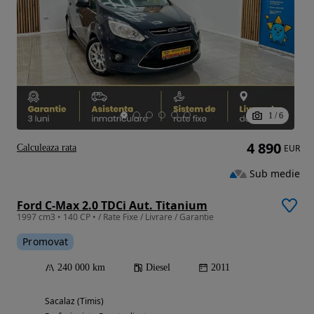
1
/
6
4 890
Calculeaza rata
EUR
Sub medie
Ford C-Max 2.0 TDCi Aut. Titanium
1997 cm3 • 140 CP • / Rate Fixe / Livrare / Garantie
Promovat
240 000 km
Diesel
2011
Sacalaz (Timis)