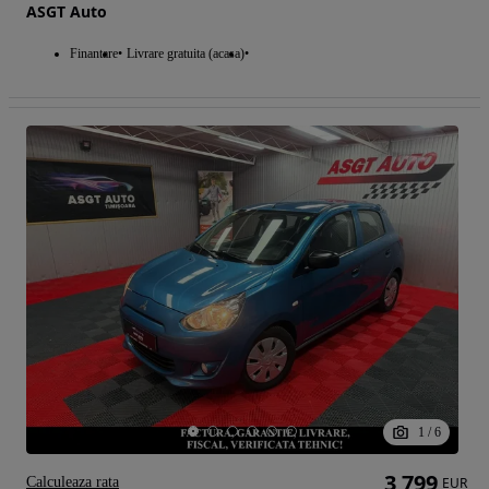
ASGT Auto
Finantare
Livrare gratuita (acasa)
1
/
6
3 799
Calculeaza rata
EUR