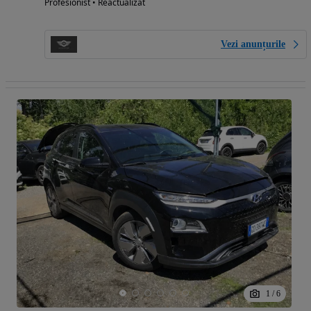
Profesionist • Reactualizat
Vezi anunțurile
1
/
6