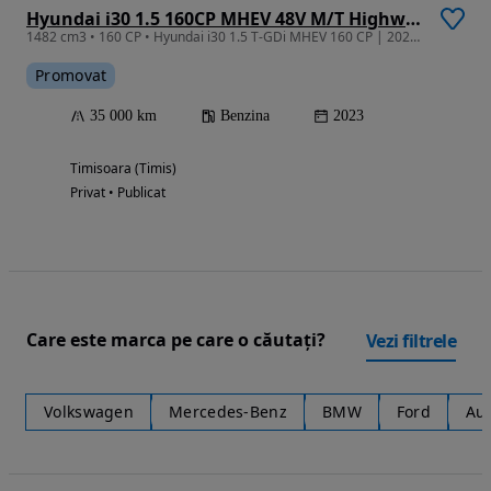
Hyundai i30 1.5 160CP MHEV 48V M/T Highway
1482 cm3 • 160 CP • Hyundai i30 1.5 T-GDi MHEV 160 CP | 2023 | 35.000 km | Prim proprietar
Promovat
35 000 km
Benzina
2023
Timisoara (Timis)
Privat • Publicat
Care este marca pe care o căutați?
Vezi filtrele
Volkswagen
Mercedes-Benz
BMW
Ford
Au