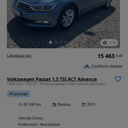
1
/
6
15 463
Calculeaza rata
EUR
Conform mediei
Volkswagen Passat 1.5 TSI ACT Advance
1498 cm3 • 150 CP • Primul propietar Istoric service persoana fizica fara accident
Promovat
80 500 km
Benzina
2019
Ghiroda (Timis)
Profesionist • Reactualizat