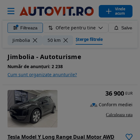
Vinde
acum
Oferte pentru tine
Filtreaza
Salveaza
Șterge filtrele
Jimbolia
50 km
Jimbolia - Autoturisme
Număr de anunțuri:
2 238
Cum sunt organizate anunturile?
36 900
EUR
Conform mediei
Calculeaza rata
Tesla Model Y Long Range Dual Motor AWD