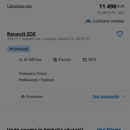
11 490
Calculeaza rata
EUR
(
9 496
EUR
-
net
)
Conform mediei
Renault ZOE
109 CP • renault, zoe, compact, Intens Z.E. 40 R110
Promovat
41 000 km
Electric
2019
Timisoara (Timis)
Profesionist • Publicat
Vezi anunțurile
Profesionist
Unde anume în Jimbolia căutați?
Vezi filtrele