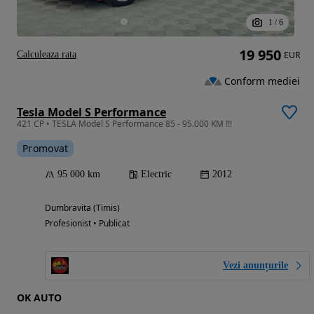
1
/
6
19 950
Calculeaza rata
EUR
Conform mediei
Tesla Model S Performance
421 CP • TESLA Model S Performance 85 - 95.000 KM !!!
Promovat
95 000 km
Electric
2012
Dumbravita (Timis)
Profesionist • Publicat
Vezi anunțurile
OK AUTO