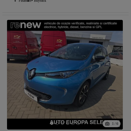
Finantare
Buyback
1
/
6