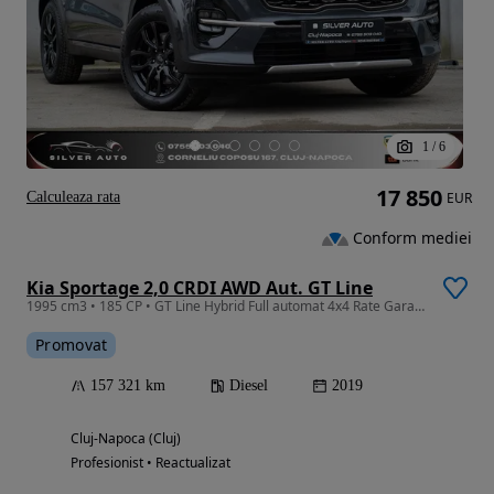
1
/
6
17 850
Calculeaza rata
EUR
Conform mediei
Kia Sportage 2,0 CRDI AWD Aut. GT Line
1995 cm3 • 185 CP • GT Line Hybrid Full automat 4x4 Rate Garantie 24 luni Finantare
Promovat
157 321 km
Diesel
2019
Cluj-Napoca (Cluj)
Profesionist • Reactualizat