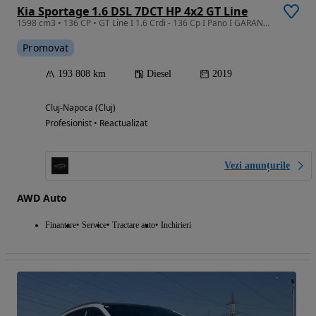
Kia Sportage 1.6 DSL 7DCT HP 4x2 GT Line
1598 cm3 • 136 CP • GT Line I 1.6 Crdi - 136 Cp I Pano I GARANTIE I RATE I REVIZIE
Promovat
193 808 km
Diesel
2019
Cluj-Napoca (Cluj)
Profesionist • Reactualizat
Vezi anunțurile
AWD Auto
Finantare
Service
Tractare auto
Inchirieri