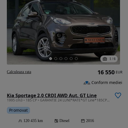
1
/
6
16 550
Calculeaza rata
EUR
Conform mediei
Kia Sportage 2,0 CRDI AWD Aut. GT Line
1995 cm3 • 185 CP • GARANTIE 24 LUNI*RATE*GT Line*185CP*4x4*Automata*Piele*Panorama*Full
Promovat
120 435 km
Diesel
2016