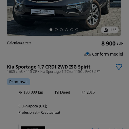
1
/
6
8 900
Calculeaza rata
EUR
Conform mediei
Kia Sportage 1.7 CRDI 2WD ISG Spirit
1685 cm3 • 115 CP • Kia Sportage 1.7Crdi 115Cp FACELIFT
Promovat
198 000 km
Diesel
2015
Cluj-Napoca (Cluj)
Profesionist • Reactualizat