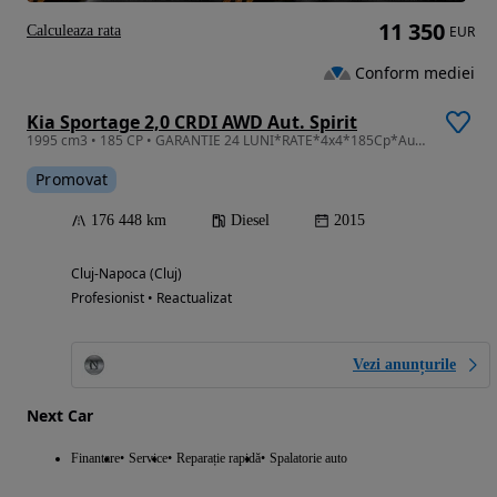
11 350
Calculeaza rata
EUR
Conform mediei
Kia Sportage 2,0 CRDI AWD Aut. Spirit
1995 cm3 • 185 CP • GARANTIE 24 LUNI*RATE*4x4*185Cp*Automata*Piele*Panorama*Full
Promovat
176 448 km
Diesel
2015
Cluj-Napoca (Cluj)
Profesionist • Reactualizat
Vezi anunțurile
Next Car
Finantare
Service
Reparație rapidă
Spalatorie auto