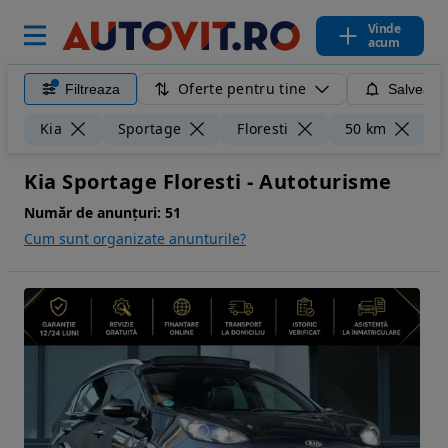
Vinde
acum
Oferte pentru tine
Filtreaza
Salveaza
Șt
Kia
Sportage
Floresti
50 km
Kia Sportage Floresti - Autoturisme
Număr de anunțuri:
51
Cum sunt organizate anunturile?