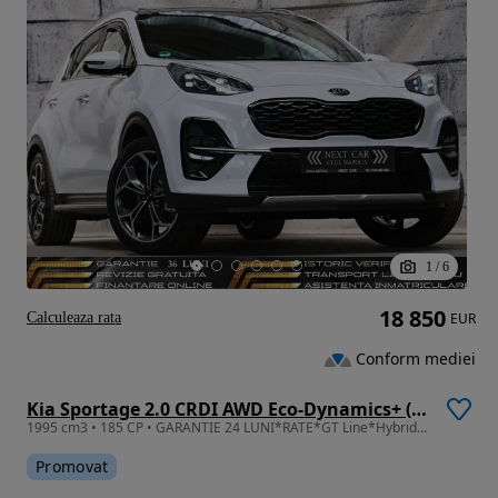
1
/
6
18 850
Calculeaza rata
EUR
Conform mediei
Kia Sportage 2.0 CRDI AWD Eco-Dynamics+ (48V M-H) Aut. GT LINE
1995 cm3 • 185 CP • GARANTIE 24 LUNI*RATE*GT Line*Hybrid**Automata 185CP*4x4*Panoram*FULL
Promovat