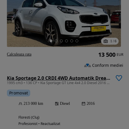
1
/
6
13 500
Calculeaza rata
EUR
Conform mediei
Kia Sportage 2.0 CRDI 4WD Automatik Dream-Team Edition
1995 cm3 • 136 CP • Kia Sportage GT Line 4x4 2.0 Diesel 2016 Automată Garantie/Rate
Promovat
213 000 km
Diesel
2016
Floresti (Cluj)
Profesionist • Reactualizat