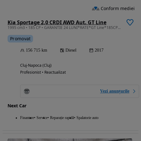
Conform mediei
Kia Sportage 2,0 CRDI AWD Aut. GT Line
1995 cm3 • 185 CP • GARANTIE 24 LUNI*RATE*GT Line*185CP*4x4*Automata*Piele*PanoramaFull
Promovat
156 715 km
Diesel
2017
Cluj-Napoca (Cluj)
Profesionist • Reactualizat
Vezi anunțurile
Next Car
Finantare
Service
Reparație rapidă
Spalatorie auto