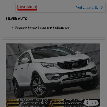
Vezi anunțurile
SILVER AUTO
Finantare
Service
Service roti
Spalatorie auto
1
/
6