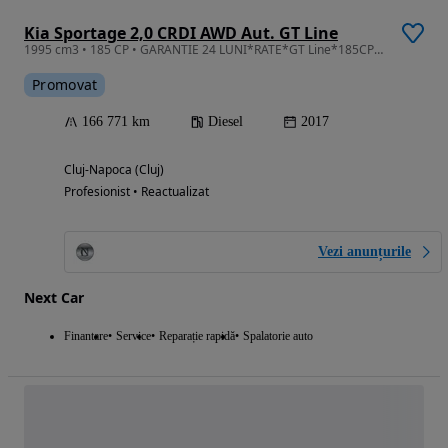
Kia Sportage 2,0 CRDI AWD Aut. GT Line
1995 cm3 • 185 CP • GARANTIE 24 LUNI*RATE*GT Line*185CP*4x4*Automata*Piele*Ventilatie*Full
Promovat
166 771 km
Diesel
2017
Cluj-Napoca (Cluj)
Profesionist • Reactualizat
Vezi anunțurile
Next Car
Finantare
Service
Reparație rapidă
Spalatorie auto