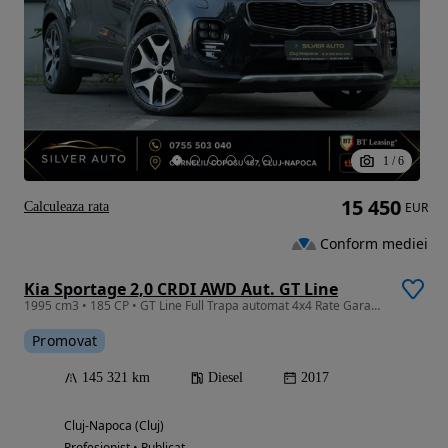
1
/
6
15 450
Calculeaza rata
EUR
Conform mediei
Kia Sportage 2,0 CRDI AWD Aut. GT Line
1995 cm3 • 185 CP • GT Line Full Trapa automat 4x4 Rate Garantie 24 luni Finantare
Promovat
145 321 km
Diesel
2017
Cluj-Napoca (Cluj)
Profesionist • Publicat