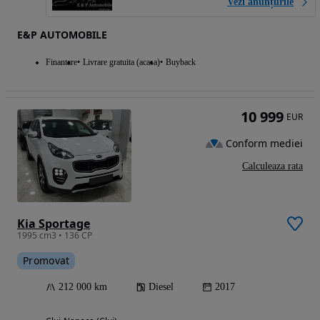
Vezi anunțurile
E&P AUTOMOBILE
Finantare
Livrare gratuita (acasa)
Buyback
10 999
EUR
Conform mediei
Calculeaza rata
Kia Sportage
1995 cm3 • 136 CP
Promovat
212 000 km
Diesel
2017