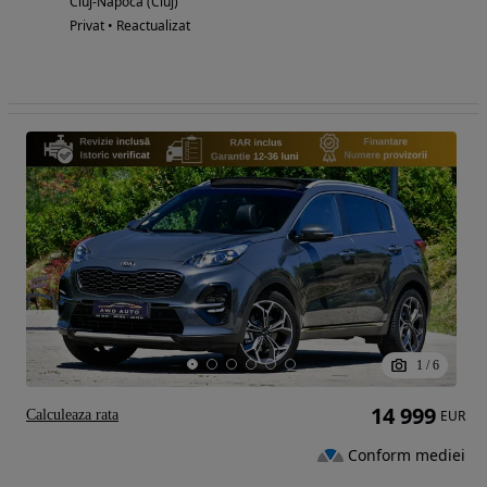
Cluj-Napoca (Cluj)
Privat • Reactualizat
1
/
6
14 999
Calculeaza rata
EUR
Conform mediei