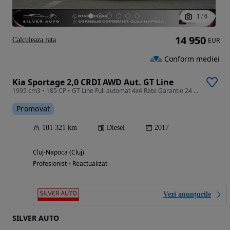
1
/
6
14 950
Calculeaza rata
EUR
Conform mediei
Kia Sportage 2,0 CRDI AWD Aut. GT Line
1995 cm3 • 185 CP • GT Line Full automat 4x4 Rate Garantie 24 luni Finantare
Promovat
181 321 km
Diesel
2017
Cluj-Napoca (Cluj)
Profesionist • Reactualizat
Vezi anunțurile
SILVER AUTO