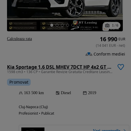
1
/
6
16 990
Calculeaza rata
EUR
(
14 041
EUR
-
net
)
Conform mediei
Kia Sportage 1.6 DSL MHEV 7DCT HP 4x2 GT Line
1598 cm3 • 136 CP • Garantie Revizie Gratuita Creditare Leasing Rate Fixe GT LINE
Promovat
163 500 km
Diesel
2019
Cluj-Napoca (Cluj)
Profesionist • Publicat
Vezi anunțurile