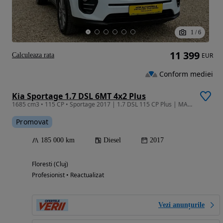
1
/
6
11 399
Calculeaza rata
EUR
Conform mediei
Kia Sportage 1.7 DSL 6MT 4x2 Plus
1685 cm3 • 115 CP • Sportage 2017 | 1.7 DSL 115 CP Plus | MANUALĂ| Garantie/Rate
Promovat
185 000 km
Diesel
2017
Floresti (Cluj)
Profesionist • Reactualizat
Vezi anunțurile