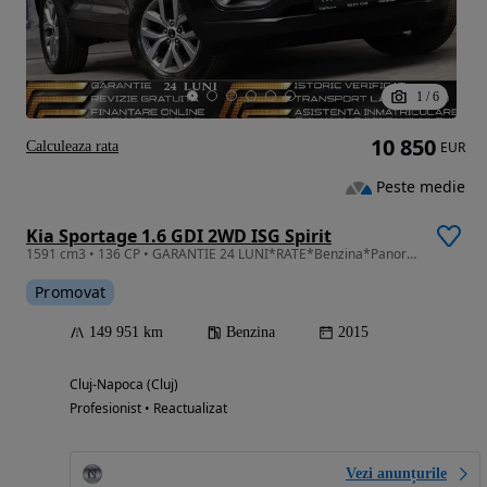
1
/
6
10 850
Calculeaza rata
EUR
Peste medie
Kia Sportage 1.6 GDI 2WD ISG Spirit
1591 cm3 • 136 CP • GARANTIE 24 LUNI*RATE*Benzina*Panorama*Piele*Navi*Camera*Incalzire F+S
Promovat
149 951 km
Benzina
2015
Cluj-Napoca (Cluj)
Profesionist • Reactualizat
Vezi anunțurile