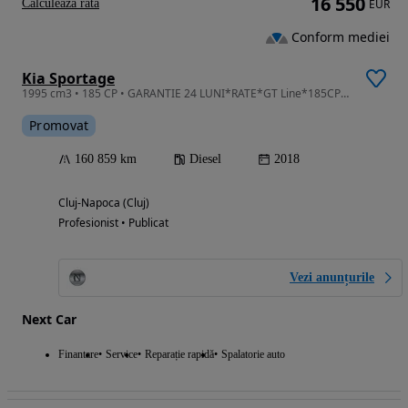
16 550
Calculeaza rata
EUR
Conform mediei
Kia Sportage
1995 cm3 • 185 CP • GARANTIE 24 LUNI*RATE*GT Line*185CP*4x4*Automata*Piele*Ventilatie*Full
Promovat
160 859 km
Diesel
2018
Cluj-Napoca (Cluj)
Profesionist • Publicat
Vezi anunțurile
Next Car
Finantare
Service
Reparație rapidă
Spalatorie auto