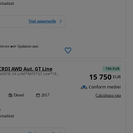
ctualizat
Vezi anunțurile
Service roti
Spalatorie auto
 CRDI AWD Aut. GT Line
-
700 EUR
1995 cm3 • 185 CP • GARANTIE 24 LUNI*RATE*GT Line*185CP*4x4*Automata*Piele*Ventilatie*Full
15 750
EUR
Conform mediei
Diesel
2017
Calculeaza rata
)
ctualizat