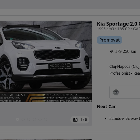
Kia Sportage 2,0
Promovat
179 256 km
Cluj-Napoca (Cluj
Profesionist • Rea
Next Car
Finantare
Service
1
/
6