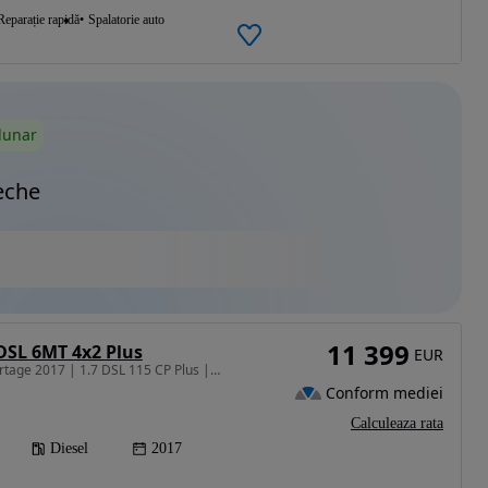
Reparație rapidă
Spalatorie auto
lunar
eche
11 399
 DSL 6MT 4x2 Plus
EUR
1685 cm3 • 115 CP • Sportage 2017 | 1.7 DSL 115 CP Plus | MANUALĂ| Garantie/Rate
Conform mediei
Calculeaza rata
Diesel
2017