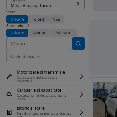
Localizare
Mihai Viteazu, Turda
Stare
Oricare
Folosit
Nou
Stare tehnică
Oricare
Avariat
Fără avarii
Motorizare și transmisie
Capacitate cilindrica, putere, 
transmisie
Caroserie și capacitate
Culoare, numar de portiere, numar 
locuri
Istoric și stare
Tara de origine, primul proprietar, are 