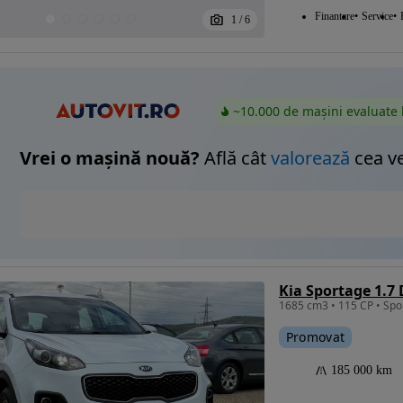
Finantare
Service
1
/
6
~10.000 de mașini evaluate 
Vrei o mașină nouă?
Află cât
valorează
cea v
Kia Sportage 1.7
Promovat
185 000 km