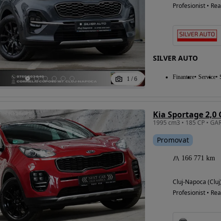
Profesionist • Rea
SILVER AUTO
Finantare
Service
1
/
6
Kia Sportage 2,0
Promovat
166 771 km
Cluj-Napoca (Cluj
Profesionist • Rea