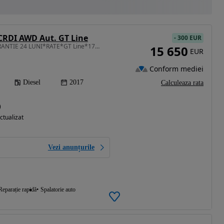
 CRDI AWD Aut. GT Line
-
300 EUR
1995 cm3 • 185 CP • GARANTIE 24 LUNI*RATE*GT Line*177CP*4x4*Automata*Piele*Panorama*FULL
15 650
EUR
Conform mediei
Diesel
2017
Calculeaza rata
)
ctualizat
Vezi anunțurile
Reparație rapidă
Spalatorie auto