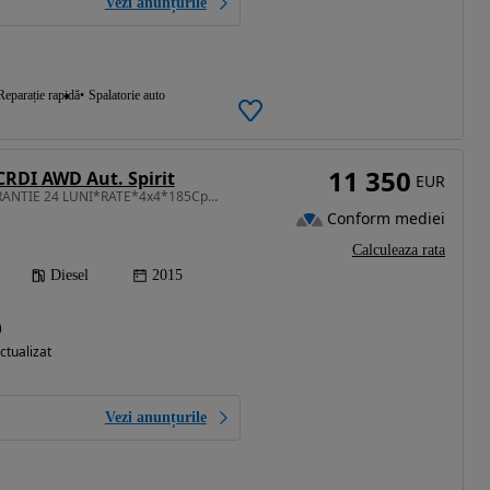
Vezi anunțurile
Reparație rapidă
Spalatorie auto
11 350
CRDI AWD Aut. Spirit
EUR
1995 cm3 • 185 CP • GARANTIE 24 LUNI*RATE*4x4*185Cp*Automata*Piele*Panorama*Full
Conform mediei
Calculeaza rata
Diesel
2015
)
ctualizat
Vezi anunțurile