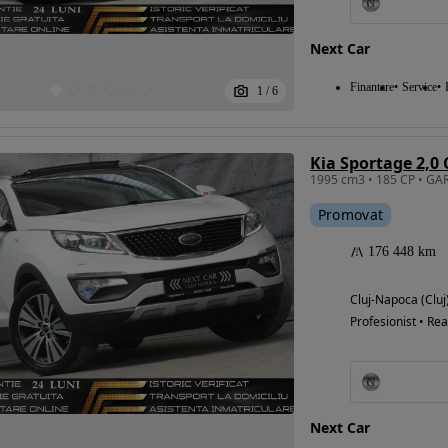
Next Car
Eligibil pentru
Finantare
Service
1
/
6
finantare
Kia Sportage 2,0 
Promovat
176 448 km
Cluj-Napoca (Cluj
Profesionist • Rea
Next Car