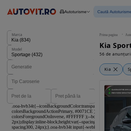
Autoturisme
Caută Autoturism
Autoturisme
Piese
Toate mașinil
Camioane
Mașinile rulat
Constructii
Mașini noi
Agro
Mașini electri
Marca
Prima pagina
Aut
Autoutilitare
Mașini cu fin
Motociclete
Mașini cu deta
Model
Remorci
56 de anunțuri
Kia
S