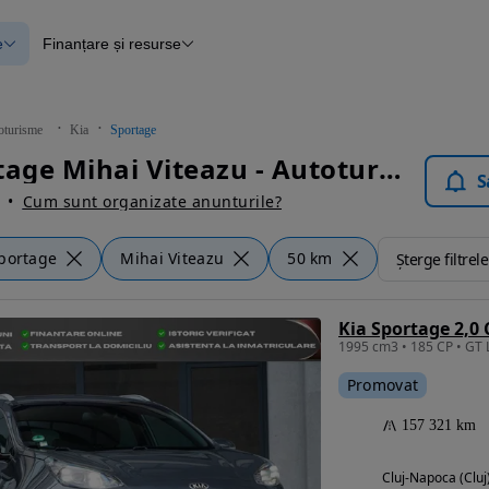
e
Finanțare și resurse
e
Finanțare
e
Instrument de evaluare a mașinii
Raport al istoricului vehiculului
ce
Blog Autovit.ro
oturisme
Kia
Sportage
anțare
Kia Sportage Mihai Viteazu - Autoturisme
lii verificate
S
Cum sunt organizate anunturile?
portage
Mihai Viteazu
50 km
Șterge filtrele
Kia Sportage 2,0
Promovat
157 321 km
Cluj-Napoca (Cluj