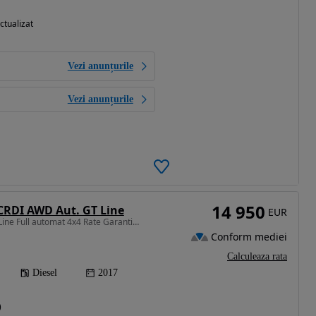
ctualizat
Vezi anunțurile
Vezi anunțurile
14 950
 CRDI AWD Aut. GT Line
EUR
1995 cm3 • 185 CP • GT Line Full automat 4x4 Rate Garantie 24 luni Finantare
Conform mediei
Calculeaza rata
Diesel
2017
)