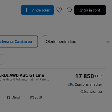
Vinde acum
Intră în cont
alveaza Cautarea
17 850
 CRDI AWD Aut. GT Line
EUR
1995 cm3 • 185 CP • GT Line Hybrid Full automat 4x4 Rate Garantie 24 luni Finantare
Conform mediei
Calculeaza rata
Diesel
2019
)