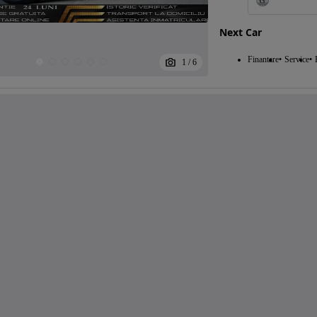
Next Car
Finantare
Service
1
/
6