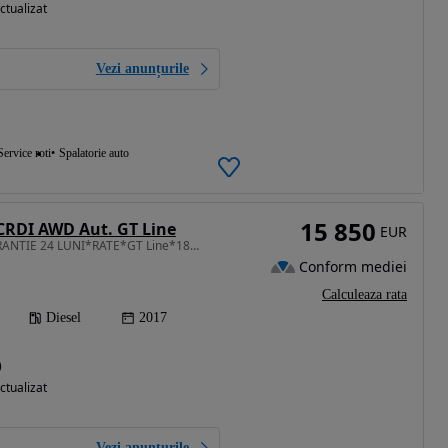
ctualizat
Vezi anunțurile
Service roti
Spalatorie auto
15 850
 CRDI AWD Aut. GT Line
EUR
1995 cm3 • 185 CP • GARANTIE 24 LUNI*RATE*GT Line*185CP*4x4*Automata*Piele*PanoramaFull
Conform mediei
Calculeaza rata
Diesel
2017
)
ctualizat
Vezi anunțurile