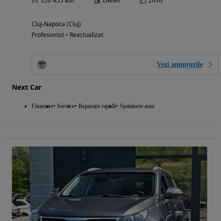
120 435 km
Diesel
2016
Cluj-Napoca (Cluj)
Profesionist • Reactualizat
Vezi anunțurile
Next Car
Finantare
Service
Reparație rapidă
Spalatorie auto