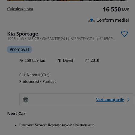
16 550
Calculeaza rata
EUR
Conform mediei
Kia Sportage
1995 cm3 • 185 CP • GARANTIE 24 LUNI*RATE*GT Line*185CP*4x4*Automata*Piele*Ventilatie*Full
Promovat
160 859 km
Diesel
2018
Cluj-Napoca (Cluj)
Profesionist • Publicat
Vezi anunțurile
Next Car
Finantare
Service
Reparație rapidă
Spalatorie auto