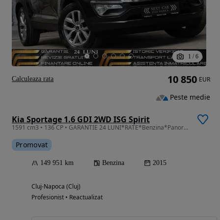
1
/
6
10 850
Calculeaza rata
EUR
Peste medie
Kia Sportage 1.6 GDI 2WD ISG Spirit
1591 cm3 • 136 CP • GARANTIE 24 LUNI*RATE*Benzina*Panorama*Piele*Navi*Camera*Incalzire F+S
Promovat
149 951 km
Benzina
2015
Cluj-Napoca (Cluj)
Profesionist • Reactualizat