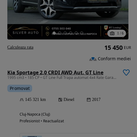
1
/
6
15 450
Calculeaza rata
EUR
Conform mediei
Kia Sportage 2,0 CRDI AWD Aut. GT Line
1995 cm3 • 185 CP • GT Line Full Trapa automat 4x4 Rate Garantie 24 luni Finantare
Promovat
145 321 km
Diesel
2017
Cluj-Napoca (Cluj)
Profesionist • Reactualizat