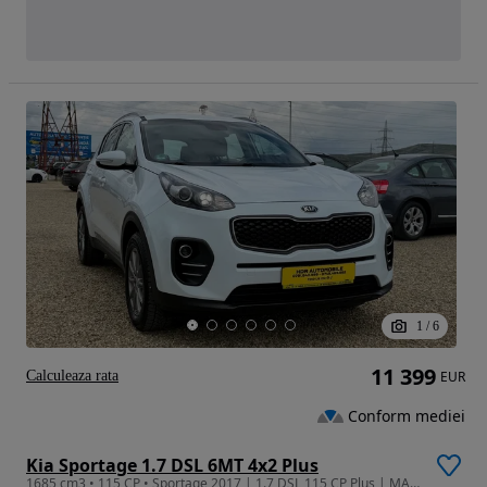
1
/
6
11 399
Calculeaza rata
EUR
Conform mediei
Kia Sportage 1.7 DSL 6MT 4x2 Plus
1685 cm3 • 115 CP • Sportage 2017 | 1.7 DSL 115 CP Plus | MANUALĂ| Garantie/Rate