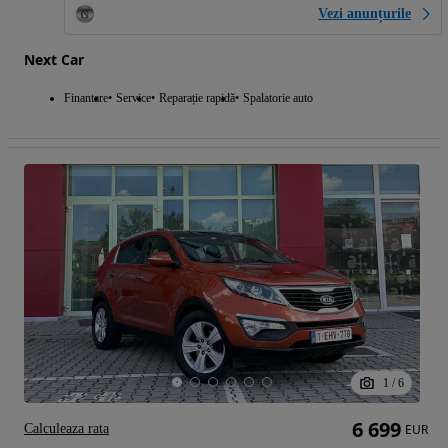
Vezi anunțurile
Next Car
Finantare
Service
Reparație rapidă
Spalatorie auto
1
/
6
6 699
Calculeaza rata
EUR