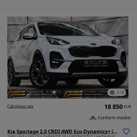
1
/
6
18 850
Calculeaza rata
EUR
Conform mediei
Kia Sportage 2.0 CRDI AWD Eco-Dynamics+ (48V M-H) Aut. GT LINE
1995 cm3 • 185 CP • GARANTIE 24 LUNI*RATE*GT Line*Hybrid**Automata 185CP*4x4*Panoram*FULL