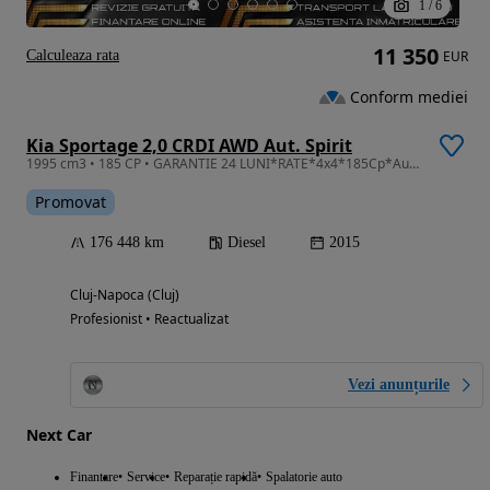
1
/
6
11 350
Calculeaza rata
EUR
Conform mediei
Kia Sportage 2,0 CRDI AWD Aut. Spirit
1995 cm3 • 185 CP • GARANTIE 24 LUNI*RATE*4x4*185Cp*Automata*Piele*Panorama*Full
Promovat
176 448 km
Diesel
2015
Cluj-Napoca (Cluj)
Profesionist • Reactualizat
Vezi anunțurile
Next Car
Finantare
Service
Reparație rapidă
Spalatorie auto