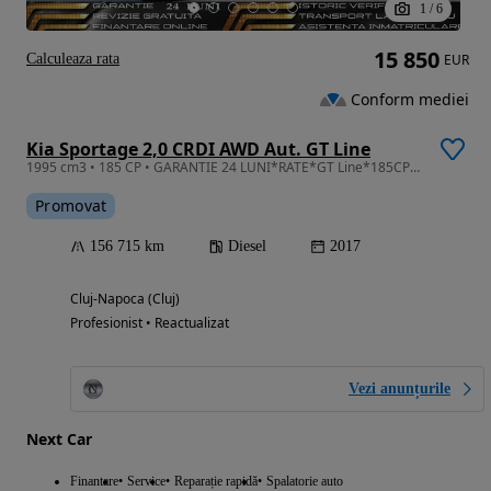
1
/
6
15 850
Calculeaza rata
EUR
Conform mediei
Kia Sportage 2,0 CRDI AWD Aut. GT Line
1995 cm3 • 185 CP • GARANTIE 24 LUNI*RATE*GT Line*185CP*4x4*Automata*Piele*PanoramaFull
Promovat
156 715 km
Diesel
2017
Cluj-Napoca (Cluj)
Profesionist • Reactualizat
Vezi anunțurile
Next Car
Finantare
Service
Reparație rapidă
Spalatorie auto