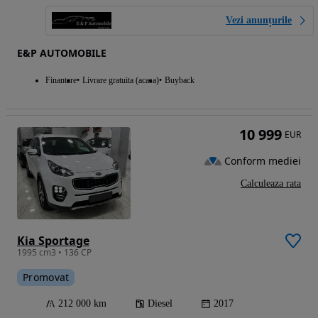
Vezi anunțurile
E&P AUTOMOBILE
Finantare
Livrare gratuita (acasa)
Buyback
10 999
EUR
Conform mediei
Calculeaza rata
Kia Sportage
1995 cm3 • 136 CP
Promovat
212 000 km
Diesel
2017