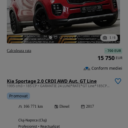
1
/
6
-
700 EUR
Calculeaza rata
15 750
EUR
Conform mediei
Kia Sportage 2,0 CRDI AWD Aut. GT Line
1995 cm3 • 185 CP • GARANTIE 24 LUNI*RATE*GT Line*185CP*4x4*Automata*Piele*Ventilatie*Full
Promovat
166 771 km
Diesel
2017
Cluj-Napoca (Cluj)
Profesionist • Reactualizat