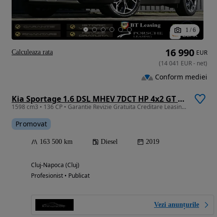
1
/
6
16 990
Calculeaza rata
EUR
(
14 041
EUR
-
net
)
Conform mediei
Kia Sportage 1.6 DSL MHEV 7DCT HP 4x2 GT Line
1598 cm3 • 136 CP • Garantie Revizie Gratuita Creditare Leasing Rate Fixe GT LINE
Promovat
163 500 km
Diesel
2019
Cluj-Napoca (Cluj)
Profesionist • Publicat
Vezi anunțurile