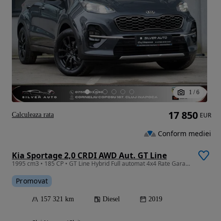
1
/
6
17 850
Calculeaza rata
EUR
Conform mediei
Kia Sportage 2,0 CRDI AWD Aut. GT Line
1995 cm3 • 185 CP • GT Line Hybrid Full automat 4x4 Rate Garantie 24 luni Finantare
Promovat
157 321 km
Diesel
2019