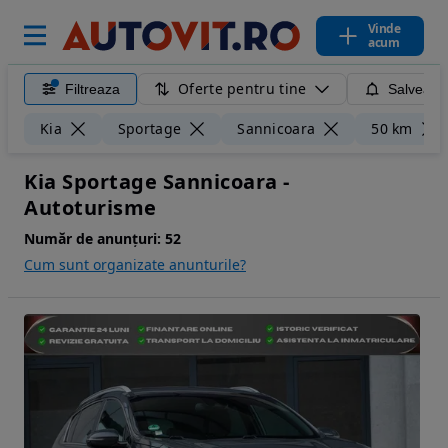
Vinde
acum
Oferte pentru tine
Filtreaza
Salveaza
Kia
Sportage
Sannicoara
50 km
Kia Sportage Sannicoara -
Autoturisme
Număr de anunțuri:
52
Cum sunt organizate anunturile?