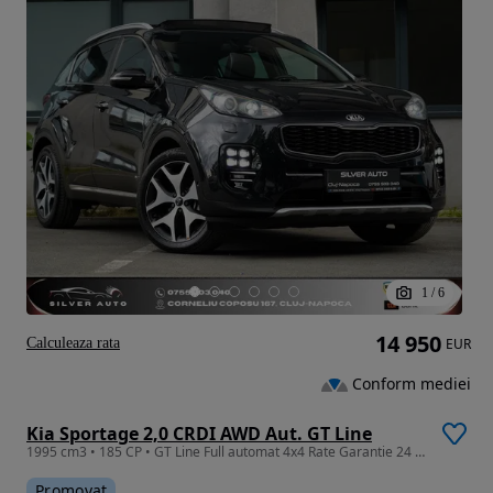
1
/
6
14 950
Calculeaza rata
EUR
Conform mediei
Kia Sportage 2,0 CRDI AWD Aut. GT Line
1995 cm3 • 185 CP • GT Line Full automat 4x4 Rate Garantie 24 luni Finantare
Promovat