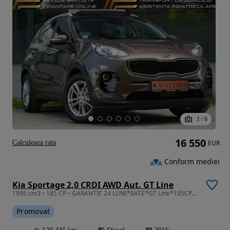
1
/
6
16 550
Calculeaza rata
EUR
Conform mediei
Kia Sportage 2,0 CRDI AWD Aut. GT Line
1995 cm3 • 185 CP • GARANTIE 24 LUNI*RATE*GT Line*185CP*4x4*Automata*Piele*Panorama*Full
Promovat