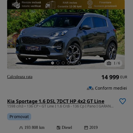
1
/
6
14 999
Calculeaza rata
EUR
Conform mediei
Kia Sportage 1.6 DSL 7DCT HP 4x2 GT Line
1598 cm3 • 136 CP • GT Line I 1.6 Crdi - 136 Cp I Pano I GARANTIE I RATE I REVIZIE
Promovat
193 808 km
Diesel
2019