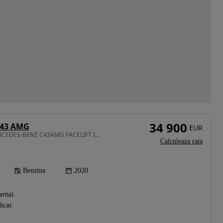
34 900
 43 AMG
EUR
2996 cm3 • 390 CP • MERCEDES-BENZ C43AMG FACELIFT IN STOC CONSTANTA
Calculeaza rata
Benzina
2020
anta)
licat