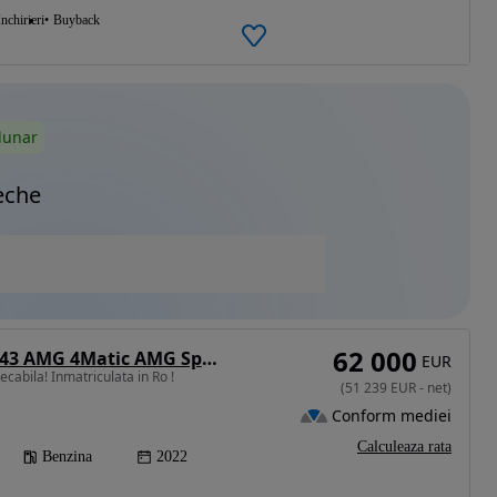
Inchirieri
Buyback
lunar
eche
62 000
Mercedes-Benz C 43 AMG 4Matic AMG Speedshift MCT9G
EUR
cabila! Inmatriculata in Ro !
(
51 239
EUR
-
net
)
Conform mediei
Calculeaza rata
Benzina
2022