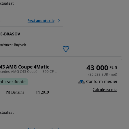
ctualizat
Vezi anunțurile
TE-BRASOV
Inchirieri
Buyback
43 000
 43 AMG Coupe 4Matic
EUR
2996 cm3 • 390 CP • Mercedes-AMG C43 Coupé — 390 CP | 4MATIC | Intake + Downpipe | Burm
(
35 538
EUR
-
net
)
Conform mediei
alii verificate
Calculeaza rata
Benzina
2019
ctualizat