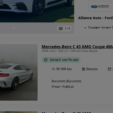
Alliance Auto - Ford
Finantare
Service
1
/
6
Mercedes-Benz C 43 AMG Coupe 4Ma
2996 cm3 • 390 CP • 96k km Fara daune
Detalii verificate
96 000 km
Benzina
Bucuresti (Bucuresti)
Privat • Publicat