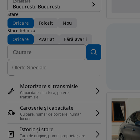
Localizare
Bucuresti, Bucuresti
Stare
Oricare
Folosit
Nou
Stare tehnică
Oricare
Avariat
Fără avarii
Motorizare și transmisie
Capacitate cilindrica, putere, 
transmisie
Caroserie și capacitate
Culoare, numar de portiere, numar 
locuri
Istoric și stare
Tara de origine, primul proprietar, are 