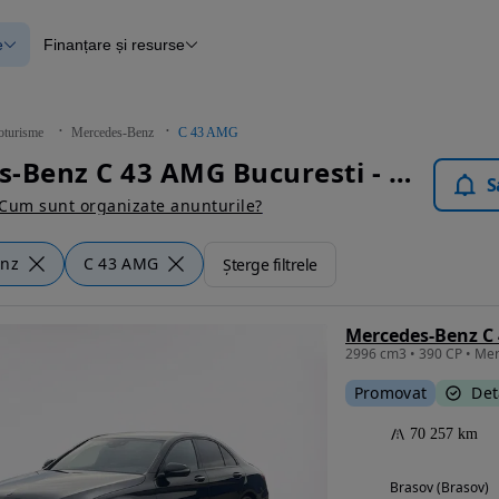
e
Finanțare și resurse
e
Finanțare
e
Instrument de evaluare a mașinii
Raport al istoricului vehiculului
ce
Blog Autovit.ro
oturisme
Mercedes-Benz
C 43 AMG
anțare
Mercedes-Benz C 43 AMG Bucuresti - Autoturisme
lii verificate
S
Cum sunt organizate anunturile?
enz
C 43 AMG
Șterge filtrele
Mercedes-Benz C
2996 cm3 • 390 CP • M
Promovat
Det
70 257 km
Brasov (Brasov)