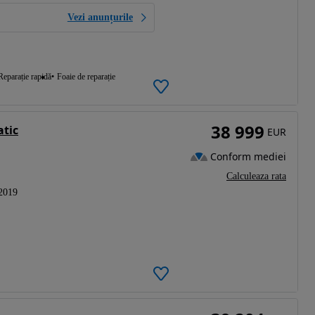
Vezi anunțurile
Reparație rapidă
Foaie de reparație
38 999
tic
EUR
Conform mediei
Calculeaza rata
2019