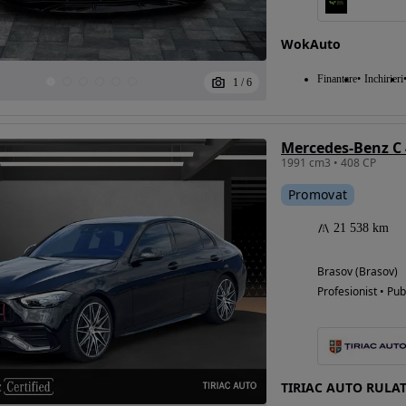
WokAuto
Eligibil pentru
Finantare
Inchirieri
1
/
6
finantare
Mercedes-Benz C
1991 cm3 • 408 CP
Promovat
21 538 km
Brasov (Brasov)
Profesionist • Pub
TIRIAC AUTO RULA