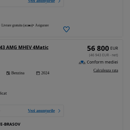
Vezi anunțurile
Livrare gratuita (acasa)
Asigurare
56 800
 43 AMG MHEV 4Matic
EUR
(
46 943
EUR
-
net
)
Conform mediei
Calculeaza rata
Benzina
2024
licat
Vezi anunțurile
TE-BRASOV