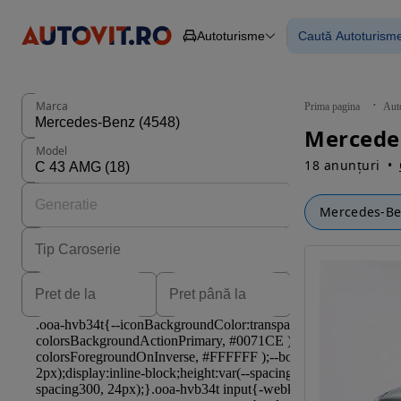
Autoturisme
Caută Autoturism
Autoturisme
Piese
Toate mașinil
Camioane
Mașinile rulat
Constructii
Mașini noi
Agro
Mașini electri
Marca
Prima pagina
Aut
Autoutilitare
Mașini cu fin
Motociclete
Mașini cu deta
Model
Remorci
18 anunțuri
Mercedes-B