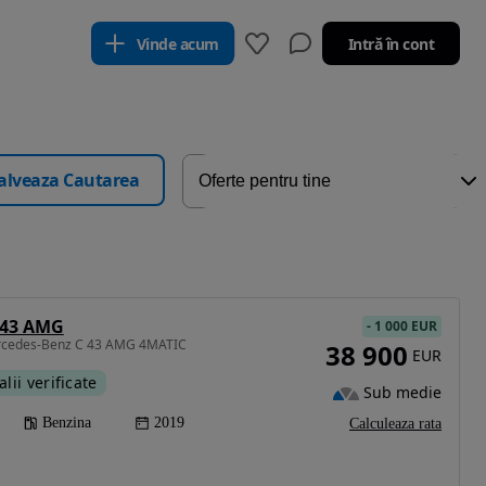
Vinde acum
Intră în cont
alveaza Cautarea
 43 AMG
-
1 000 EUR
ercedes-Benz C 43 AMG 4MATIC
38 900
EUR
alii verificate
Sub medie
Benzina
2019
Calculeaza rata