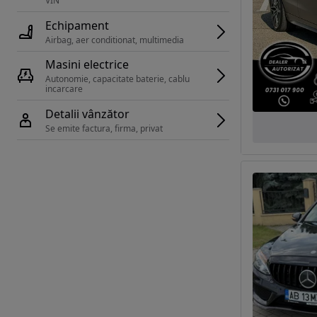
VIN 
Echipament
Airbag, aer conditionat, multimedia
Masini electrice
Autonomie, capacitate baterie, cablu 
incarcare 
Detalii vânzător
Se emite factura, firma, privat