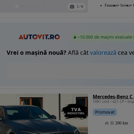
Finantare
Service
1
/
6
~10.000 de mașini evaluate 
Vrei o mașină nouă?
Află cât
valorează
cea v
1991 cm3 • 421 CP • Impe
Promovat
11 200 km