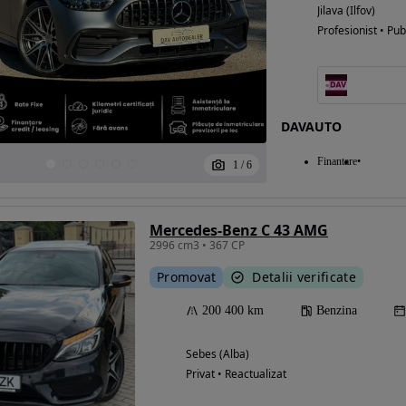
Jilava (Ilfov)
Profesionist • Pub
DAVAUTO
Finantare
1
/
6
Mercedes-Benz C 43 AMG
2996 cm3 • 367 CP
Promovat
Detalii verificate
200 400 km
Benzina
Sebes (Alba)
Privat • Reactualizat