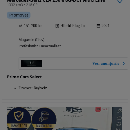
Mercedes-Benz CLA 250 e 8G-DCT AMG Line
1332 cm3 • 218 CP
Promovat
151 700 km
Hibrid Plug-In
2021
Magurele (Ilfov)
Profesionist • Reactualizat
Vezi anunțurile
Prime Cars Select
Finantare
Buyback