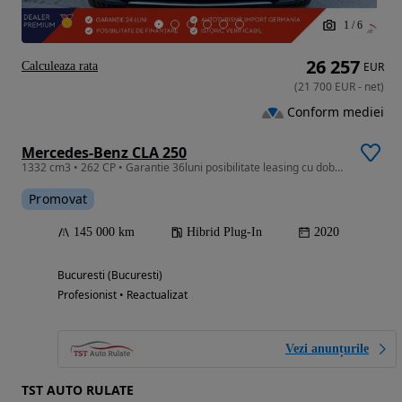
1
/
6
26 257
Calculeaza rata
EUR
(
21 700
EUR
-
net
)
Conform mediei
Mercedes-Benz CLA 250
1332 cm3 • 262 CP • Garantie 36luni posibilitate leasing cu dobanda anuala fixa de 3.70%
Promovat
145 000 km
Hibrid Plug-In
2020
Bucuresti (Bucuresti)
Profesionist • Reactualizat
Vezi anunțurile
TST AUTO RULATE