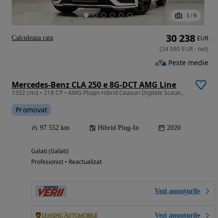
1
/
6
30 238
Calculeaza rata
EUR
(
24 990
EUR
-
net
)
Peste medie
Mercedes-Benz CLA 250 e 8G-DCT AMG Line
1332 cm3 • 218 CP • AMG Plugin Hibrid Ceasuri Digitale Scaune Încălzite Lumini ambi Garant
Promovat
97 552 km
Hibrid Plug-In
2020
Galati (Galati)
Profesionist • Reactualizat
Vezi anunțurile
Vezi anunțurile