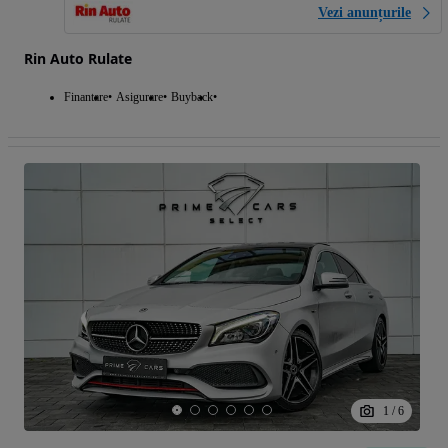
Vezi anunțurile
Rin Auto Rulate
Finantare
Asigurare
Buyback
1
/
6