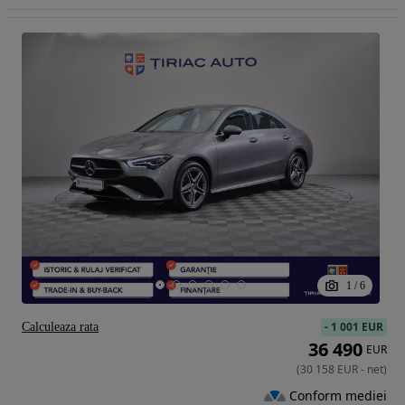
1
/
6
-
1 001 EUR
Calculeaza rata
36 490
EUR
(
30 158
EUR
-
net
)
Conform mediei