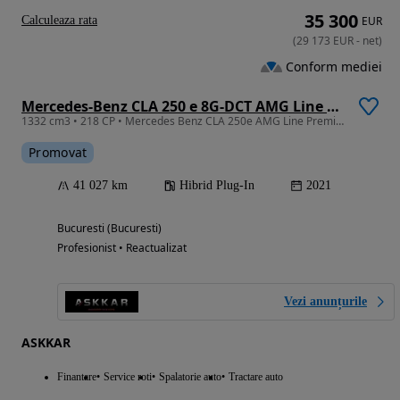
35 300
Calculeaza rata
EUR
(
29 173
EUR
-
net
)
Conform mediei
Mercedes-Benz CLA 250 e 8G-DCT AMG Line Advanced Plus
1332 cm3 • 218 CP • Mercedes Benz CLA 250e AMG Line Premium Plus
Promovat
41 027 km
Hibrid Plug-In
2021
Bucuresti (Bucuresti)
Profesionist • Reactualizat
Vezi anunțurile
ASKKAR
Finantare
Service roti
Spalatorie auto
Tractare auto