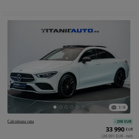
1
/
6
-
298 EUR
Calculeaza rata
33 990
EUR
(
28 091
EUR
-
net
)