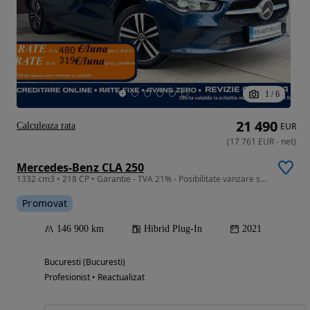
1
/
6
21 490
Calculeaza rata
EUR
(
17 761
EUR
-
net
)
Mercedes-Benz CLA 250
1332 cm3 • 218 CP • Garantie - TVA 21% - Posibilitate vanzare si in RATE Credit Leasing
Promovat
146 900 km
Hibrid Plug-In
2021
Bucuresti (Bucuresti)
Profesionist • Reactualizat