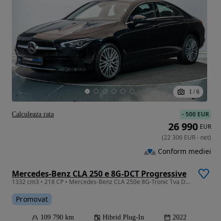
1
/
6
-
500 EUR
Calculeaza rata
26 990
EUR
(
22 306
EUR
-
net
)
Conform mediei
Mercedes-Benz CLA 250 e 8G-DCT Progressive
1332 cm3 • 218 CP • Mercedes-Benz CLA 250e 8G-Tronic Tva Deductibil Leasing Rate Credit
Promovat
109 790 km
Hibrid Plug-In
2022