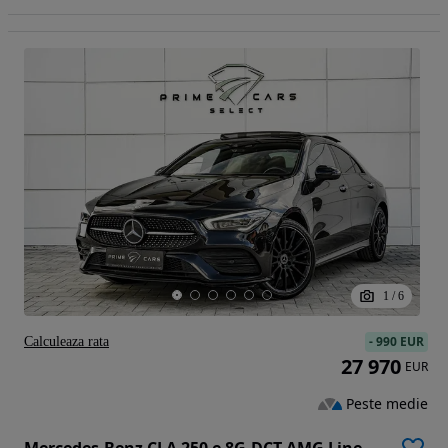
1
/
6
-
990 EUR
Calculeaza rata
27 970
EUR
Peste medie