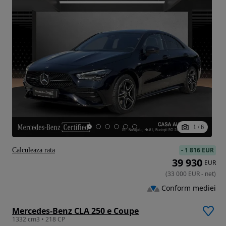
1
/
6
-
1 816 EUR
Calculeaza rata
39 930
EUR
(
33 000
EUR
-
net
)
Conform mediei
Mercedes-Benz CLA 250 e Coupe
1332 cm3 • 218 CP