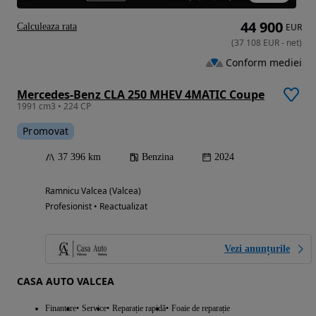
44 900
Calculeaza rata
EUR
(
37 108
EUR
-
net
)
Conform mediei
Mercedes-Benz CLA 250 MHEV 4MATIC Coupe
1991 cm3 • 224 CP
Promovat
37 396 km
Benzina
2024
Ramnicu Valcea (Valcea)
Profesionist • Reactualizat
Vezi anunțurile
CASA AUTO VALCEA
Finantare
Service
Reparație rapidă
Foaie de reparație