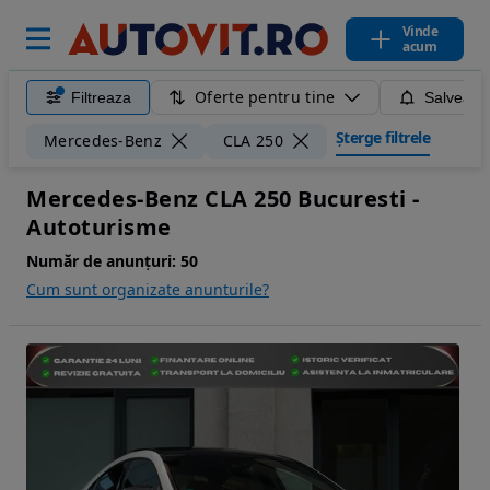
Vinde
acum
Oferte pentru tine
Filtreaza
Salveaza
Șterge filtrele
Mercedes-Benz
CLA 250
Mercedes-Benz CLA 250 Bucuresti -
Autoturisme
Număr de anunțuri:
50
Cum sunt organizate anunturile?