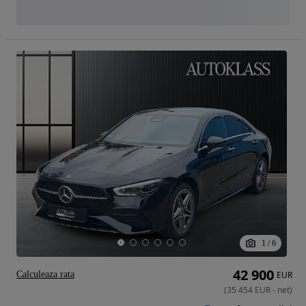
1
/
6
42 900
Calculeaza rata
EUR
(
35 454
EUR
-
net
)