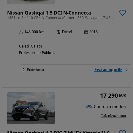
Nissan Qashqai 1.5 DCI N-Connecta
1461 cm3 • 110 CP • N-Connecta /Camere 360 /Navigatie /EURO 6
148 000 km
Diesel
2018
Galati (Galati)
Profesionist • Publicat
Vezi anunțurile
Profesionist
17 290
EUR
Conform mediei
Calculeaza rata
Nissan Qashqai 1.3 DIG-T MHEV Xtronic N-Connecta