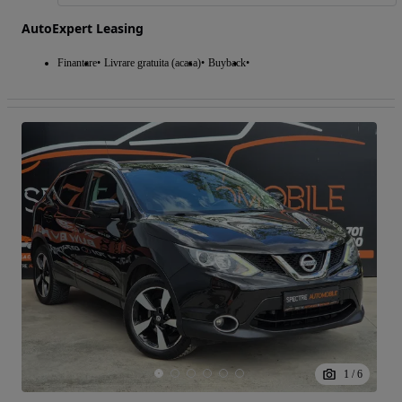
AutoExpert Leasing
Finantare
Livrare gratuita (acasa)
Buyback
1
/
6