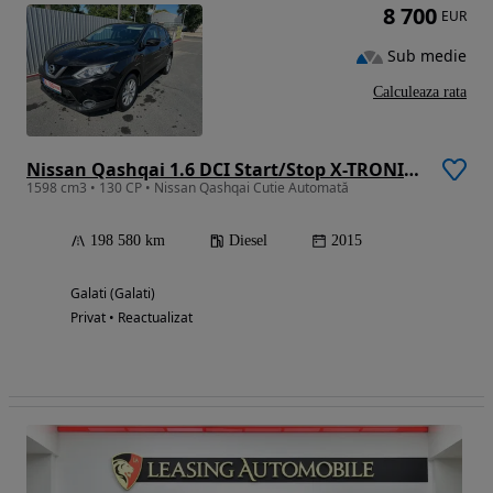
8 700
EUR
Sub medie
Calculeaza rata
Nissan Qashqai 1.6 DCI Start/Stop X-TRONIC N-Connecta
1598 cm3 • 130 CP • Nissan Qashqai Cutie Automată
198 580 km
Diesel
2015
Galati (Galati)
Privat • Reactualizat