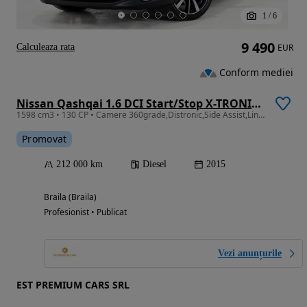
1
/
6
9 490
Calculeaza rata
EUR
Conform mediei
Nissan Qashqai 1.6 DCI Start/Stop X-TRONIC Tekna
1598 cm3 • 130 CP • Camere 360grade,Distronic,Side Assist,Line Assist Key Less Entry-Go
Promovat
212 000 km
Diesel
2015
Braila (Braila)
Profesionist • Publicat
Vezi anunțurile
EST PREMIUM CARS SRL