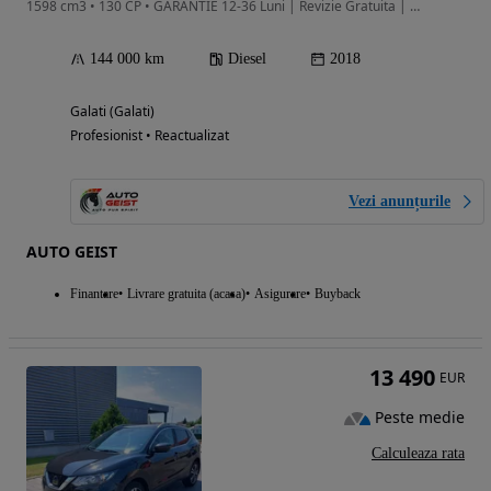
1598 cm3 • 130 CP • GARANTIE 12-36 Luni | Revizie Gratuita | Finantare | Rulaj Certificat
144 000 km
Diesel
2018
Galati (Galati)
Profesionist • Reactualizat
Vezi anunțurile
AUTO GEIST
Finantare
Livrare gratuita (acasa)
Asigurare
Buyback
13 490
EUR
Peste medie
Calculeaza rata