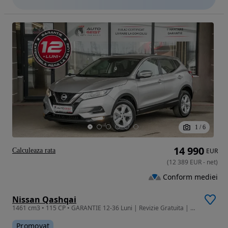
1
/
6
14 990
Calculeaza rata
EUR
(
12 389
EUR
-
net
)
Conform mediei
Nissan Qashqai
1461 cm3 • 115 CP • GARANTIE 12-36 Luni | Revizie Gratuita | Finantare | Rulaj Certificat
Promovat