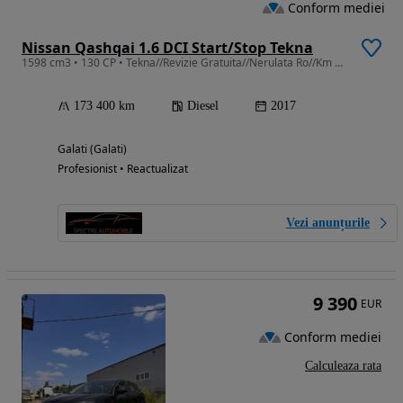
Conform mediei
Nissan Qashqai 1.6 DCI Start/Stop Tekna
1598 cm3 • 130 CP • Tekna//Revizie Gratuita//Nerulata Ro//Km Certificati//Garantie
173 400 km
Diesel
2017
Galati (Galati)
Profesionist • Reactualizat
Vezi anunțurile
9 390
EUR
Conform mediei
Calculeaza rata