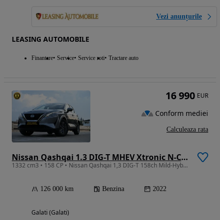
Vezi anunțurile
LEASING AUTOMOBILE
Finantare
Service
Service roti
Tractare auto
16 990
EUR
Conform mediei
Calculeaza rata
Nissan Qashqai 1.3 DIG-T MHEV Xtronic N-Connecta
1332 cm3 • 158 CP • Nissan Qashqai 1,3 DIG-T 158ch Mild-Hybrid #Garantie #Credit#Istoric
126 000 km
Benzina
2022
Galati (Galati)