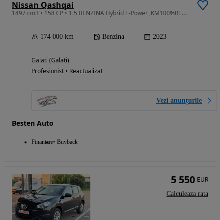
Nissan Qashqai
1497 cm3 • 158 CP • 1.5 BENZINA Hybrid E-Power ,KM100%REALI,Tine banda,Faruri AUTO,Camera
174 000 km
Benzina
2023
Galati (Galati)
Profesionist • Reactualizat
Vezi anunțurile
Besten Auto
Finantare
Buyback
5 550
EUR
Calculeaza rata