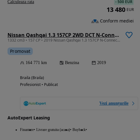
-
500 EUR
Calculeaza rata
13 480
EUR
Conform mediei
Nissan Qashqai 1.3 157CP 2WD DCT N-Connecta
1332 cm3 • 157 CP • 2019 Nissan Qashqai 1.3 157CP N-Connecta / RATE FIXE / AVANS 0 /
Promovat
164 771 km
Benzina
2019
Braila (Braila)
Profesionist • Publicat
Vezi anunțurile
AutoExpert Leasing
Finantare
Livrare gratuita (acasa)
Buyback