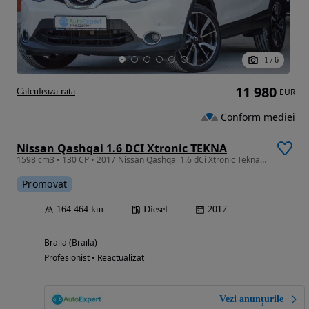
1
/
6
11 980
Calculeaza rata
EUR
Conform mediei
Nissan Qashqai 1.6 DCI Xtronic TEKNA
1598 cm3 • 130 CP • 2017 Nissan Qashqai 1.6 dCi Xtronic Tekna / RATE FIXE / AVANS 0 /
Promovat
164 464 km
Diesel
2017
Braila (Braila)
Profesionist • Reactualizat
Vezi anunțurile