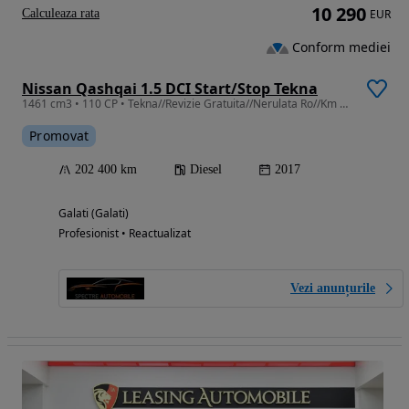
10 290
Calculeaza rata
EUR
Conform mediei
Nissan Qashqai 1.5 DCI Start/Stop Tekna
1461 cm3 • 110 CP • Tekna//Revizie Gratuita//Nerulata Ro//Km Certificati//Garantie
Promovat
202 400 km
Diesel
2017
Galati (Galati)
Profesionist • Reactualizat
Vezi anunțurile