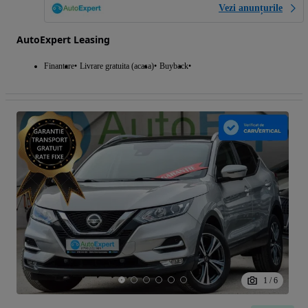
Vezi anunțurile
AutoExpert Leasing
Finantare
Livrare gratuita (acasa)
Buyback
1
/
6