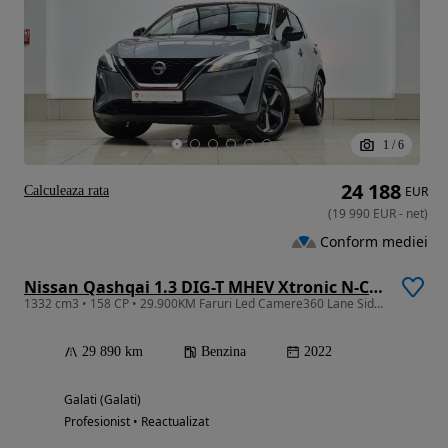
1
/
6
24 188
Calculeaza rata
EUR
(
19 990
EUR
-
net
)
Conform mediei
Nissan Qashqai 1.3 DIG-T MHEV Xtronic N-Connecta
1332 cm3 • 158 CP • 29.900KM Faruri Led Camere360 Lane Side Assist Ceasuri Plasma NaviMare
29 890 km
Benzina
2022
Galati (Galati)
Profesionist • Reactualizat