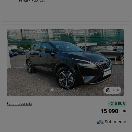
Privat • Publicat
1
/
6
-
210 EUR
Calculeaza rata
15 990
EUR
Sub medie