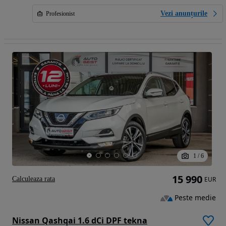
Vezi anunțurile
Profesionist
1
/
6
15 990
Calculeaza rata
EUR
Peste medie
Nissan Qashqai 1.6 dCi DPF tekna