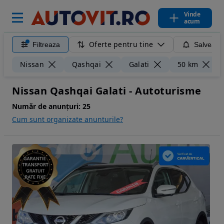
Vinde
acum
Oferte pentru tine
Filtreaza
Salveaza
Nissan
Qashqai
Galati
50 km
Nissan Qashqai Galati - Autoturisme
Număr de anunțuri:
25
Cum sunt organizate anunturile?