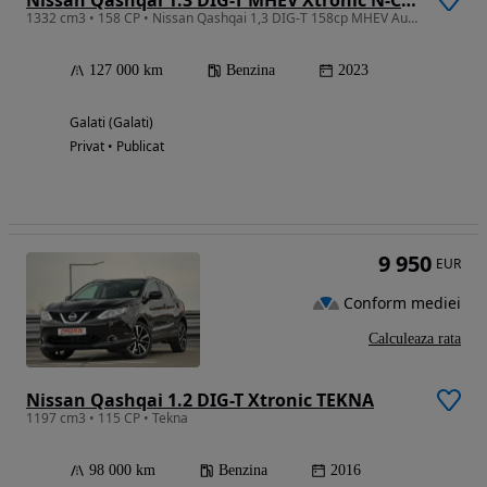
1332 cm3 • 158 CP • Nissan Qashqai 1,3 DIG-T 158cp MHEV Automata 2023 Mild-Hibrid
127 000 km
Benzina
2023
Galati (Galati)
Privat • Publicat
9 950
EUR
Conform mediei
Calculeaza rata
Nissan Qashqai 1.2 DIG-T Xtronic TEKNA
1197 cm3 • 115 CP • Tekna
98 000 km
Benzina
2016