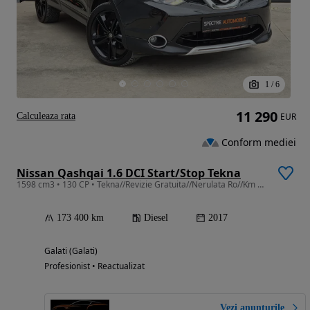
1
/
6
11 290
Calculeaza rata
EUR
Conform mediei
Nissan Qashqai 1.6 DCI Start/Stop Tekna
1598 cm3 • 130 CP • Tekna//Revizie Gratuita//Nerulata Ro//Km Certificati//Garantie
173 400 km
Diesel
2017
Galati (Galati)
Profesionist • Reactualizat
Vezi anunțurile