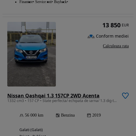
Finantare
Service roti
Buyback
13 850
EUR
Conform mediei
Calculeaza rata
Nissan Qashqai 1.3 157CP 2WD Acenta
1332 cm3 • 157 CP • State perfecta/ echipata de iarna/ 1.3 dig-t 160 cp
56 000 km
Benzina
2019
Galati (Galati)