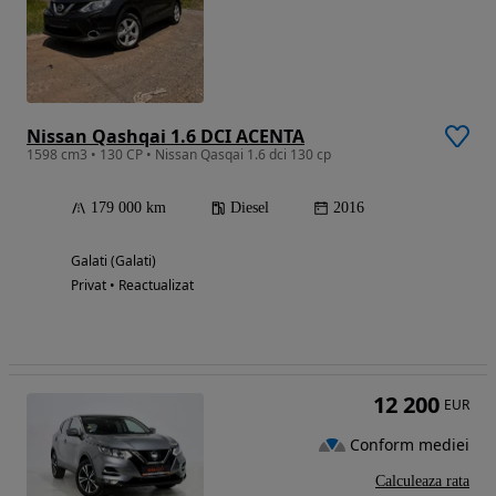
Nissan Qashqai 1.6 DCI ACENTA
1598 cm3 • 130 CP • Nissan Qasqai 1.6 dci 130 cp
179 000 km
Diesel
2016
Galati (Galati)
Privat • Reactualizat
12 200
EUR
Conform mediei
Calculeaza rata