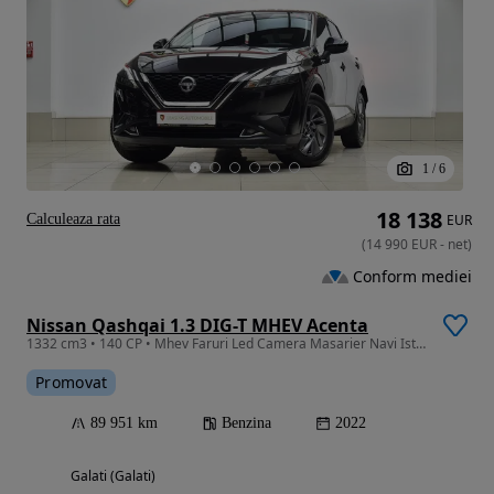
1
/
6
18 138
Calculeaza rata
EUR
(
14 990
EUR
-
net
)
Conform mediei
Nissan Qashqai 1.3 DIG-T MHEV Acenta
1332 cm3 • 140 CP • Mhev Faruri Led Camera Masarier Navi Istoric la zi Garantie
Promovat
89 951 km
Benzina
2022
Galati (Galati)