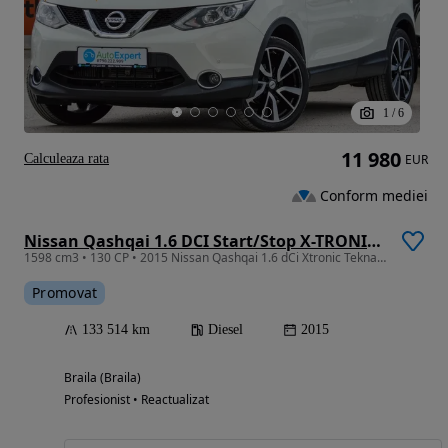
1
/
6
11 980
Calculeaza rata
EUR
Conform mediei
Nissan Qashqai 1.6 DCI Start/Stop X-TRONIC Tekna
1598 cm3 • 130 CP • 2015 Nissan Qashqai 1.6 dCi Xtronic Tekna / RATE FIXE / AVANS 0
Promovat
133 514 km
Diesel
2015
Braila (Braila)
Profesionist • Reactualizat