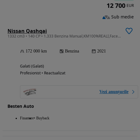
12 700
EUR
Sub medie
Nissan Qashqai
1332 cm3 • 140 CP • 1.333 Benzina Manual,KM100%REALI,FaceliftTine banda,Faza lunga automat
172 000 km
Benzina
2021
Galati (Galati)
Profesionist • Reactualizat
Vezi anunțurile
Besten Auto
Finantare
Buyback