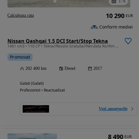
1
/
6
10 290
Calculeaza rata
EUR
Conform mediei
Nissan Qashqai 1.5 DCI Start/Stop Tekna
1461 cm3 • 110 CP • Tekna//Revizie Gratuita//Nerulata Ro//Km Certificati//Garantie
Promovat
202 400 km
Diesel
2017
Galati (Galati)
Profesionist • Reactualizat
Vezi anunțurile
8 490
EUR