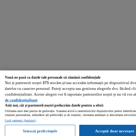
Nouă ne pasă ca datele tale personale să rămână confidențiale
Noi și partenerii noștri
375
stocăm și/sau accesăm informații pe dispozitivul dvs.
datelor cu caracter personal. Puteți accepta sau gestiona alegerile dvs. făcând cl
confidențialitate. Aceste alegeri vor fi raportate partenerilor noștri și nu vă vor 
de confidențialitate
Atât noi, cât și partenerii noștri prelucrăm datele pentru a oferi:
Utilizarea unor date precise de geolocație. Scanarea activă a caracteristicilor dispozitivului pentru identificar
conținut personalizat, măsurători ale publicității și de conținut, cercetarea audienței și dezvoltarea serviciilor
Listă parteneri (furnizori)
Setează preferințele
Acceptă doar necesare