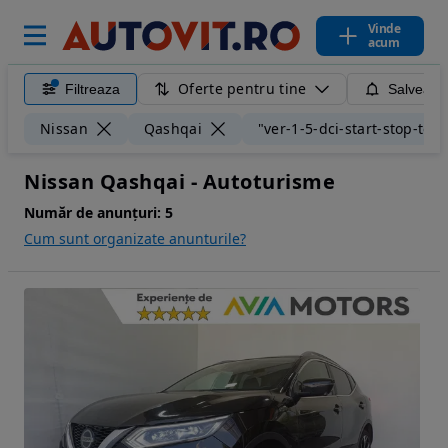
Vinde
acum
Oferte pentru tine
Filtreaza
Salveaza
Nissan
Qashqai
"ver-1-5-dci-start-stop-tek
Nissan Qashqai - Autoturisme
Număr de anunțuri:
5
Cum sunt organizate anunturile?