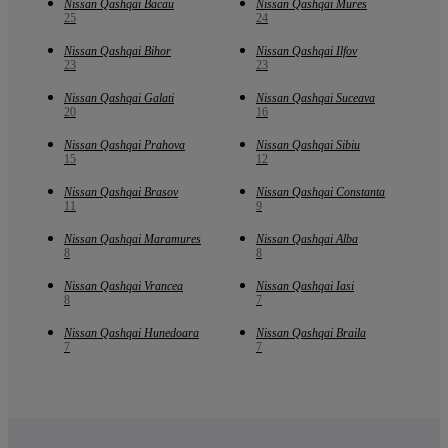
Nissan Qashqai Bacau
Nissan Qashqai Mures
25
24
Nissan Qashqai Bihor
Nissan Qashqai Ilfov
23
23
Nissan Qashqai Galati
Nissan Qashqai Suceava
20
16
Nissan Qashqai Prahova
Nissan Qashqai Sibiu
15
12
Nissan Qashqai Brasov
Nissan Qashqai Constanta
11
9
Nissan Qashqai Maramures
Nissan Qashqai Alba
8
8
Nissan Qashqai Vrancea
Nissan Qashqai Iasi
8
7
Nissan Qashqai Hunedoara
Nissan Qashqai Braila
7
7