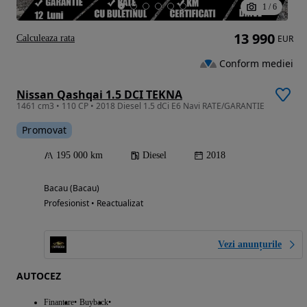
1
/
6
13 990
Calculeaza rata
EUR
Conform mediei
Nissan Qashqai 1.5 DCI TEKNA
1461 cm3 • 110 CP • 2018 Diesel 1.5 dCi E6 Navi RATE/GARANTIE
Promovat
195 000 km
Diesel
2018
Bacau (Bacau)
Profesionist • Reactualizat
Vezi anunțurile
AUTOCEZ
Finantare
Buyback