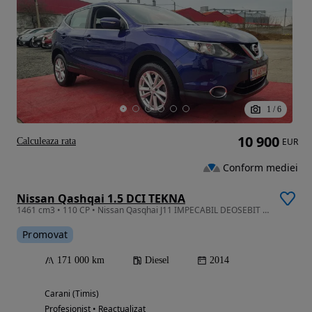
1
/
6
10 900
Calculeaza rata
EUR
Conform mediei
Nissan Qashqai 1.5 DCI TEKNA
1461 cm3 • 110 CP • Nissan Qasqhai J11 IMPECABIL DEOSEBIT Navi/Gps GARANȚIE/RevizieGR/Rate
Promovat
171 000 km
Diesel
2014
Carani (Timis)
Profesionist • Reactualizat