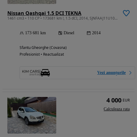
Nissan Qashqai 1.5 DCI TEKNA
1461 cm3 • 110 CP • 173681 km !, 1.5 dCI, 2014, SJNFAAJ11U1058526
173 681 km
Diesel
2014
Sfantu Gheorghe (Covasna)
Profesionist • Reactualizat
Vezi anunțurile
4 000
EUR
Calculeaza rata