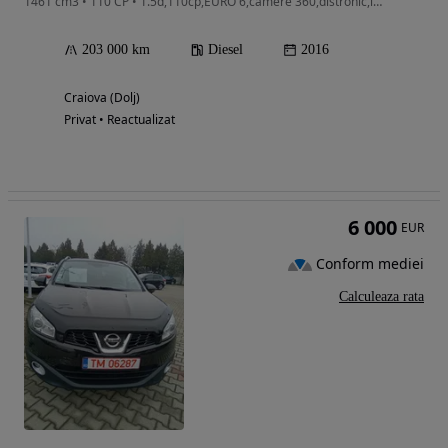
1461 cm3 • 110 CP • 1.5d,110cp,EURO 6,camere 360,distronic,lane assist,navi,unic propr.
203 000 km
Diesel
2016
Craiova (Dolj)
Privat • Reactualizat
6 000
EUR
Conform mediei
Calculeaza rata