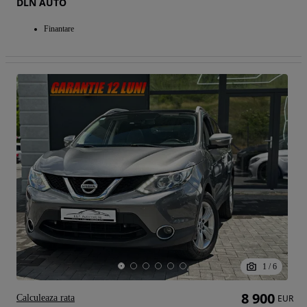
DLN AUTO
Finantare
1
/
6
8 900
Calculeaza rata
EUR