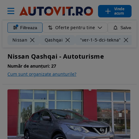
Vinde
acum
Oferte pentru tine
Filtreaza
Salveaza
Ș
Nissan
Qashqai
"ver-1-5-dci-tekna"
Nissan Qashqai - Autoturisme
Număr de anunțuri:
27
Cum sunt organizate anunturile?