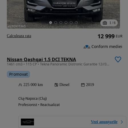
1
/
6
12 999
Calculeaza rata
EUR
Conform mediei
Nissan Qashqai 1.5 DCI TEKNA
1461 cm3 • 115 CP • Tekna Panoramic Distronic Garantie 12//36 luni Rate Avans 0 Leasing
Promovat
225 000 km
Diesel
2019
Cluj-Napoca (Cluj)
Profesionist • Reactualizat
Vezi anunțurile