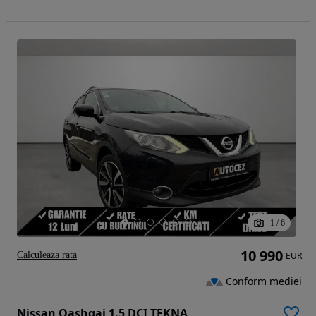
1
/
6
10 990
Calculeaza rata
EUR
Conform mediei
Nissan Qashqai 1.5 DCI TEKNA