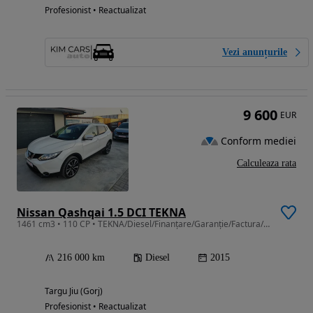
Profesionist • Reactualizat
Vezi anunțurile
9 600
EUR
Conform mediei
Calculeaza rata
Nissan Qashqai 1.5 DCI TEKNA
1461 cm3 • 110 CP • TEKNA/Diesel/Finanțare/Garanție/Factura/Km reali/BUY BACK
216 000 km
Diesel
2015
Targu Jiu (Gorj)
Profesionist • Reactualizat