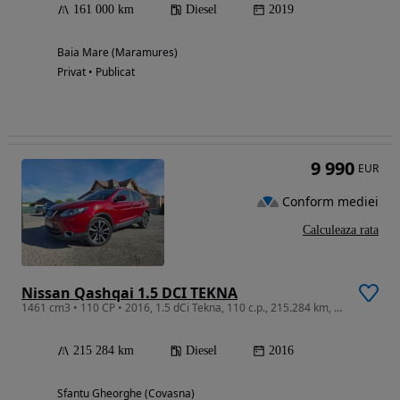
161 000 km
Diesel
2019
Baia Mare (Maramures)
Privat • Publicat
9 990
EUR
Conform mediei
Calculeaza rata
Nissan Qashqai 1.5 DCI TEKNA
1461 cm3 • 110 CP • 2016, 1.5 dCi Tekna, 110 c.p., 215.284 km, SJNFAAJ11U1825626
215 284 km
Diesel
2016
Sfantu Gheorghe (Covasna)