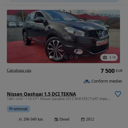
1
/
6
7 500
Calculeaza rata
EUR
Conform mediei
Nissan Qashqai 1.5 DCI TEKNA
1461 cm3 • 110 CP • Nissan Qasqhai 2012 RAR EFECTUAT impecabil GARANȚIE RATE RevizieGRATUI
Promovat
206 049 km
Diesel
2012