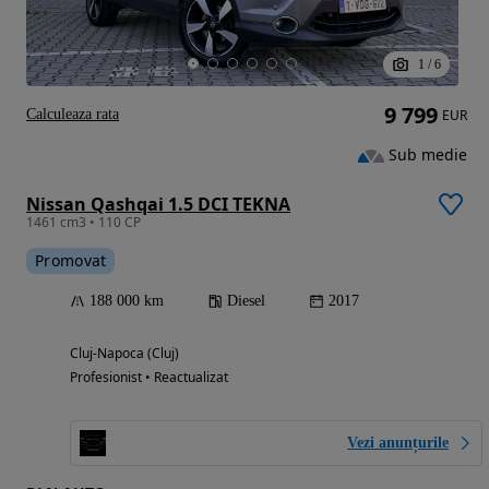
1
/
6
9 799
Calculeaza rata
EUR
Sub medie
Nissan Qashqai 1.5 DCI TEKNA
1461 cm3 • 110 CP
Promovat
188 000 km
Diesel
2017
Cluj-Napoca (Cluj)
Profesionist • Reactualizat
Vezi anunțurile