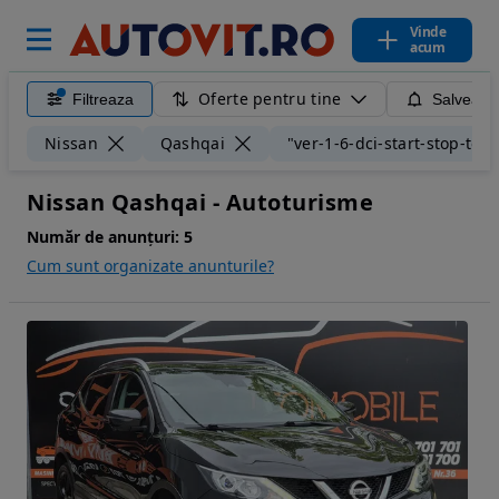
Vinde
acum
Oferte pentru tine
Filtreaza
Salveaza
Nissan
Qashqai
"ver-1-6-dci-start-stop-tek
Nissan Qashqai - Autoturisme
Număr de anunțuri:
5
Cum sunt organizate anunturile?