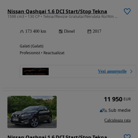
Nissan Qashqai 1.6 DCI Start/Stop Tekna
1598 cm3 • 130 CP • Tekna//Revizie Gratuita//Nerulata Ro//Km Certificati//Garantie
173 400 km
Diesel
2017
Galati (Galati)
Profesionist • Reactualizat
Vezi anunțurile
11 950
EUR
Sub medie
Calculeaza rata
Nissan Qashqai 1.6 DCI Start/Stop Tekna