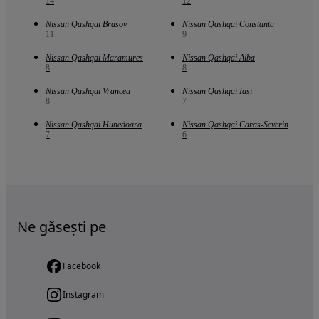
14
12
Nissan Qashqai Brasov
Nissan Qashqai Constanta
11
9
Nissan Qashqai Maramures
Nissan Qashqai Alba
8
8
Nissan Qashqai Vrancea
Nissan Qashqai Iasi
8
7
Nissan Qashqai Hunedoara
Nissan Qashqai Caras-Severin
7
6
Ne găsești pe
Facebook
Instagram