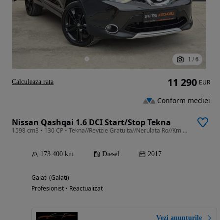
1
/
6
11 290
Calculeaza rata
EUR
Conform mediei
Nissan Qashqai 1.6 DCI Start/Stop Tekna
1598 cm3 • 130 CP • Tekna//Revizie Gratuita//Nerulata Ro//Km Certificati//Garantie
173 400 km
Diesel
2017
Galati (Galati)
Profesionist • Reactualizat
Vezi anunțurile