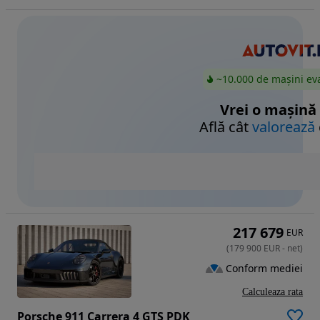
~10.000 de mașini ev
Vrei o mașină
Află cât
valorează
217 679
EUR
(
179 900
EUR
-
net
)
Conform mediei
Calculeaza rata
Porsche 911 Carrera 4 GTS PDK