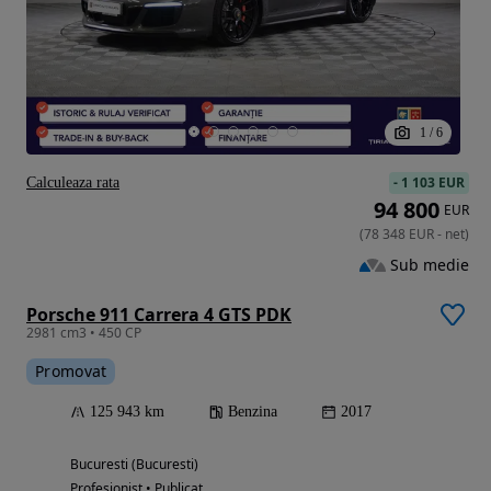
1
/
6
-
1 103 EUR
Calculeaza rata
94 800
EUR
(
78 348
EUR
-
net
)
Sub medie
Porsche 911 Carrera 4 GTS PDK
2981 cm3 • 450 CP
Promovat
125 943 km
Benzina
2017
Bucuresti (Bucuresti)
Profesionist • Publicat