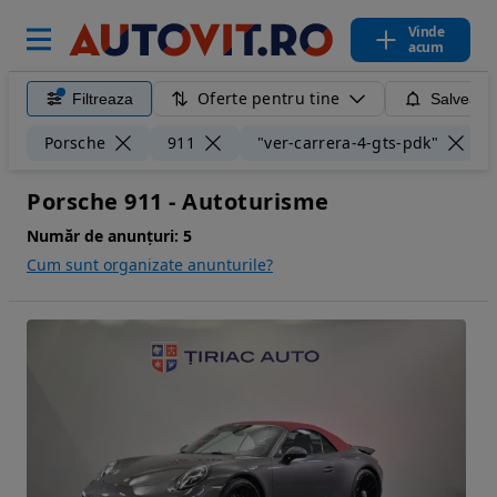
Vinde
acum
Oferte pentru tine
Filtreaza
Salveaza
Porsche
911
"ver-carrera-4-gts-pdk"
Porsche 911 - Autoturisme
Număr de anunțuri:
5
Cum sunt organizate anunturile?