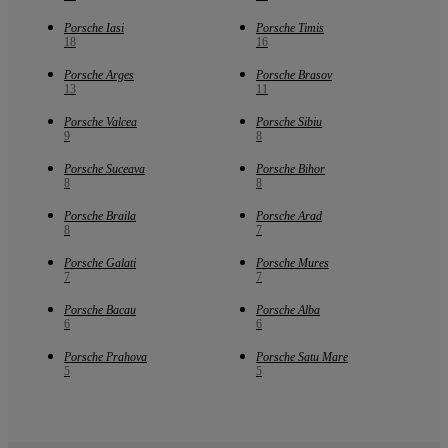
Porsche Iasi
Porsche Timis
18
16
Porsche Arges
Porsche Brasov
13
11
Porsche Valcea
Porsche Sibiu
9
8
Porsche Suceava
Porsche Bihor
8
8
Porsche Braila
Porsche Arad
8
7
Porsche Galati
Porsche Mures
7
7
Porsche Bacau
Porsche Alba
6
6
Porsche Prahova
Porsche Satu Mare
5
5