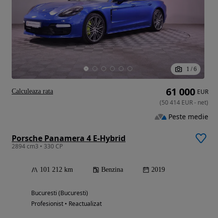
1
/
6
61 000
Calculeaza rata
EUR
(
50 414
EUR
-
net
)
Peste medie
Porsche Panamera 4 E-Hybrid
2894 cm3 • 330 CP
101 212 km
Benzina
2019
Bucuresti (Bucuresti)
Profesionist • Reactualizat