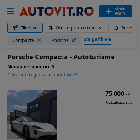
Vinde
acum
Oferte pentru tine
Filtreaza
Salveaza
Șterge filtrele
Compacta
Porsche
Porsche Compacta - Autoturisme
Număr de anunțuri:
5
Cum sunt organizate anunturile?
75 000
EUR
Calculeaza rata