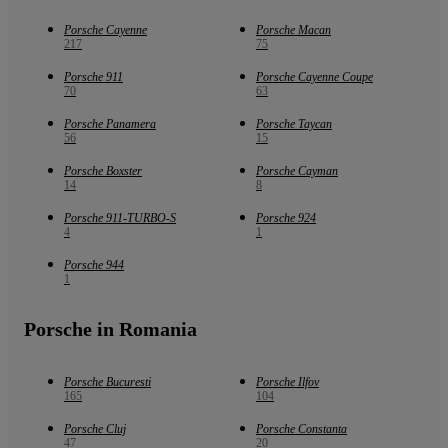
Porsche Cayenne
Porsche Macan
217
75
Porsche 911
Porsche Cayenne Coupe
70
63
Porsche Panamera
Porsche Taycan
56
15
Porsche Boxster
Porsche Cayman
14
8
Porsche 911-TURBO-S
Porsche 924
4
1
Porsche 944
1
Porsche in Romania
Porsche Bucuresti
Porsche Ilfov
165
104
Porsche Cluj
Porsche Constanta
47
20