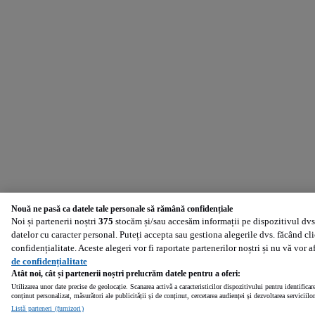
Nouă ne pasă ca datele tale personale să rămână confidențiale
Noi și partenerii noștri
375
stocăm și/sau accesăm informații pe dispozitivul dvs.
datelor cu caracter personal. Puteți accepta sau gestiona alegerile dvs. făcând cl
confidențialitate. Aceste alegeri vor fi raportate partenerilor noștri și nu vă vor 
de confidențialitate
Atât noi, cât și partenerii noștri prelucrăm datele pentru a oferi:
Utilizarea unor date precise de geolocație. Scanarea activă a caracteristicilor dispozitivului pentru identificar
conținut personalizat, măsurători ale publicității și de conținut, cercetarea audienței și dezvoltarea serviciilor
Listă parteneri (furnizori)