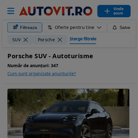
Vinde
acum
Oferte pentru tine
Filtreaza
Salveaza
Șterge filtrele
SUV
Porsche
Porsche SUV - Autoturisme
Număr de anunțuri:
347
Cum sunt organizate anunturile?