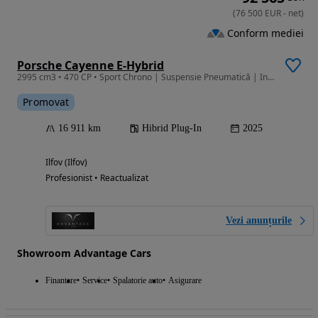
(
76 500
EUR
-
net
)
Conform mediei
Porsche Cayenne E-Hybrid
2995 cm3 • 470 CP • Sport Chrono | Suspensie Pneumatică | InnoDrive | Pa
Promovat
16 911 km
Hibrid Plug-In
2025
Ilfov (Ilfov)
Profesionist • Reactualizat
Vezi anunțurile
Showroom Advantage Cars
Finantare
Service
Spalatorie auto
Asigurare