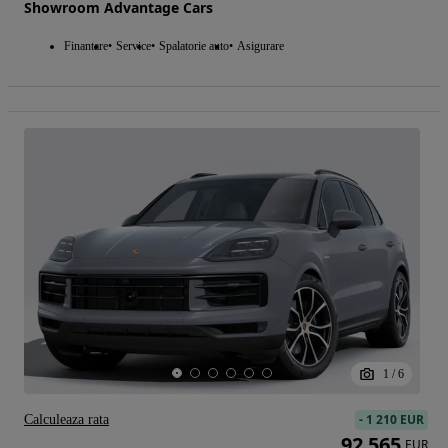
Showroom Advantage Cars
Finantare
Service
Spalatorie auto
Asigurare
1
/
6
-
1 210 EUR
Calculeaza rata
92 565
EUR