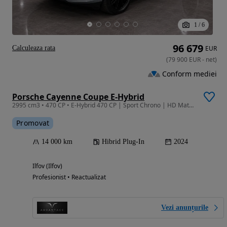
1
/
6
96 679
Calculeaza rata
EUR
(
79 900
EUR
-
net
)
Conform mediei
Porsche Cayenne Coupe E-Hybrid
2995 cm3 • 470 CP • E-Hybrid 470 CP | Sport Chrono | HD Matrix LED | BOSE | InnoDrive
Promovat
14 000 km
Hibrid Plug-In
2024
Ilfov (Ilfov)
Profesionist • Reactualizat
Vezi anunțurile