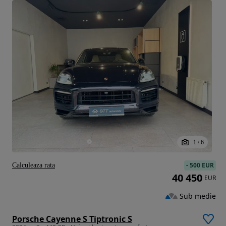
1
/
6
-
500 EUR
Calculeaza rata
40 450
EUR
Sub medie
Porsche Cayenne S Tiptronic S