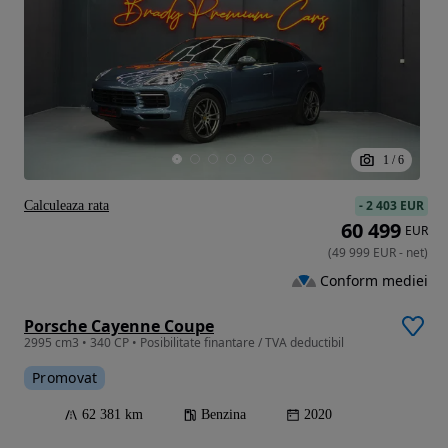
1
/
6
-
2 403 EUR
Calculeaza rata
60 499
EUR
(
49 999
EUR
-
net
)
Conform mediei
Porsche Cayenne Coupe
2995 cm3 • 340 CP • Posibilitate finantare / TVA deductibil
Promovat
62 381 km
Benzina
2020