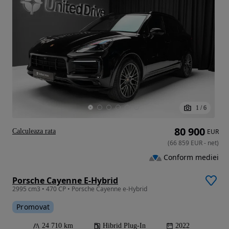
1
/
6
80 900
Calculeaza rata
EUR
(
66 859
EUR
-
net
)
Conform mediei
Porsche Cayenne E-Hybrid
2995 cm3 • 470 CP • Porsche Cayenne e-Hybrid
Promovat
24 710 km
Hibrid Plug-In
2022