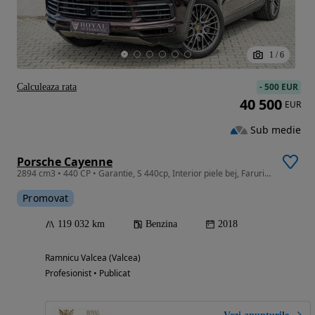
1
/
6
-
500 EUR
Calculeaza rata
40 500
EUR
Sub medie
Porsche Cayenne
2894 cm3 • 440 CP • Garantie, S 440cp, Interior piele bej, Faruri led, Distronic, Camere
Promovat
119 032 km
Benzina
2018
Ramnicu Valcea (Valcea)
Profesionist • Publicat