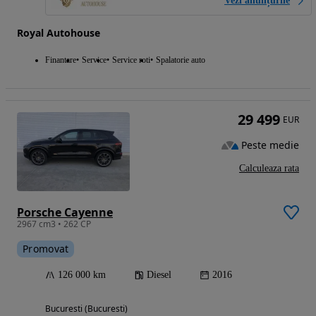
Vezi anunțurile
Royal Autohouse
Finantare
Service
Service roti
Spalatorie auto
29 499
EUR
Peste medie
Calculeaza rata
Porsche Cayenne
2967 cm3 • 262 CP
Promovat
126 000 km
Diesel
2016
Bucuresti (Bucuresti)