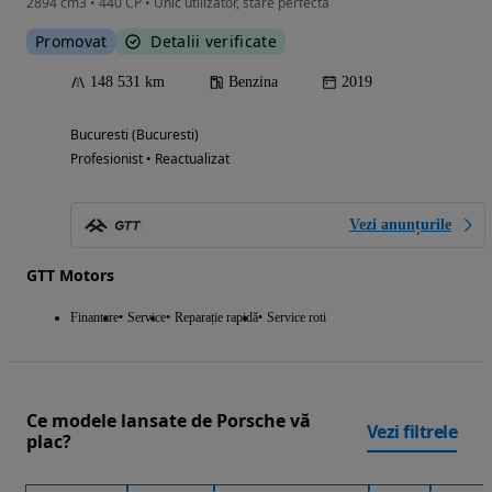
2894 cm3 • 440 CP • Unic utilizator, stare perfecta
Promovat
Detalii verificate
148 531 km
Benzina
2019
Bucuresti (Bucuresti)
Profesionist • Reactualizat
Vezi anunțurile
GTT Motors
Finantare
Service
Reparație rapidă
Service roti
Ce modele lansate de Porsche vă
Vezi filtrele
plac?