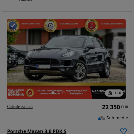
1
/
6
22 350
Calculeaza rata
EUR
Sub medie
Porsche Macan 3.0 PDK S