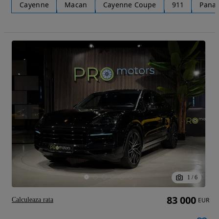
Cayenne
Macan
Cayenne Coupe
911
Pana
1
/
6
83 000
Calculeaza rata
EUR