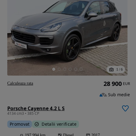
1
/
6
28 900
Calculeaza rata
EUR
Sub medie
Porsche Cayenne 4.2 L S
4134 cm3 • 385 CP
Promovat
Detalii verificate
197 994 km
Diesel
2017