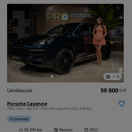
1
/
6
59 800
Calculeaza rata
EUR
Porsche Cayenne
2995 cm3 • 462 CP • Porsche Cayenne 2022 94k km
Promovat
94 200 km
Benzina
2022