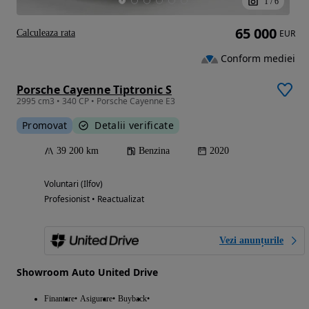
1
/
6
65 000
Calculeaza rata
EUR
Conform mediei
Porsche Cayenne Tiptronic S
2995 cm3 • 340 CP • Porsche Cayenne E3
Promovat
Detalii verificate
39 200 km
Benzina
2020
Voluntari (Ilfov)
Profesionist • Reactualizat
Vezi anunțurile
Showroom Auto United Drive
Finantare
Asigurare
Buyback