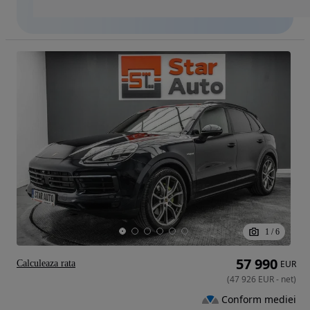
1
/
6
57 990
Calculeaza rata
EUR
(
47 926
EUR
-
net
)
Conform mediei