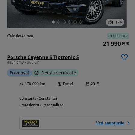
1
/
6
-
1 000 EUR
Calculeaza rata
21 990
EUR
Porsche Cayenne S Tiptronic S
4134 cm3 • 385 CP
Promovat
Detalii verificate
170 000 km
Diesel
2015
Constanta (Constanta)
Profesionist • Reactualizat
Vezi anunțurile