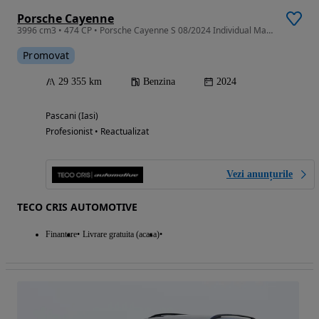
Porsche Cayenne
3996 cm3 • 474 CP • Porsche Cayenne S 08/2024 Individual Manufaktur - Tva/Leasing/Approved
Promovat
29 355 km
Benzina
2024
Pascani (Iasi)
Profesionist • Reactualizat
Vezi anunțurile
TECO CRIS AUTOMOTIVE
Finantare
Livrare gratuita (acasa)