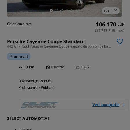
1
/
6
106 170
Calculeaza rata
EUR
(
87 743
EUR
-
net
)
Porsche Cayenne Coupe Standard
442 CP • Noul Porsche Cayenne Coupe electric disponibil pe baza de comanda
Promovat
10 km
Electric
2026
Bucuresti (Bucuresti)
Profesionist • Publicat
Vezi anunțurile
SELECT AUTOMOTIVE
Finantare