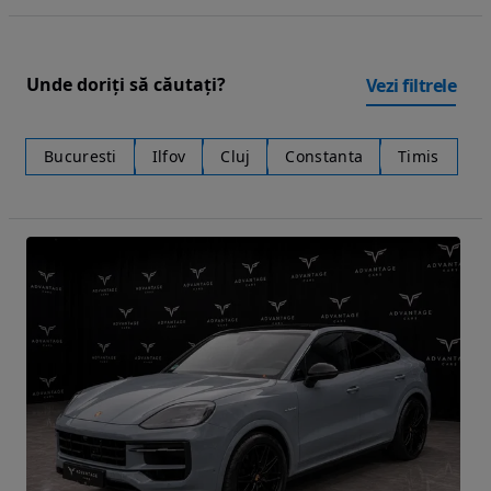
Unde doriți să căutați?
Vezi filtrele
Bucuresti
Ilfov
Cluj
Constanta
Timis