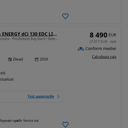
8 490
Renault Talisman ENERGY dCi 130 EDC LIMITED
EUR
1598 cm3 • 130 CP • Automata - Posibilitate Buy Back / Rate Avans 0% / Garantie 36 Luni
(
7 017
EUR
-
net
)
Conform mediei
Calculeaza rata
Diesel
2018
sti)
ctualizat
Vezi anunțurile
Reparație rapidă
Service roti