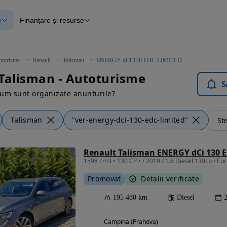
e
Finanțare și resurse
e
Finanțare
e
Instrument de evaluare a mașinii
Raport al istoricului vehiculului
ce
Blog Autovit.ro
oturisme
Renault
Talisman
ENERGY dCi 130 EDC LIMITED
anțare
Talisman - Autoturisme
lii verificate
S
um sunt organizate anunturile?
Talisman
"ver-energy-dci-130-edc-limited"
Ște
Renault Talisman ENERGY dCi 130 
1598 cm3 • 130 CP • / 2019 / 1.6 Diesel 130cp / Euro
Promovat
Detalii verificate
195 480 km
Diesel
Campina (Prahova)