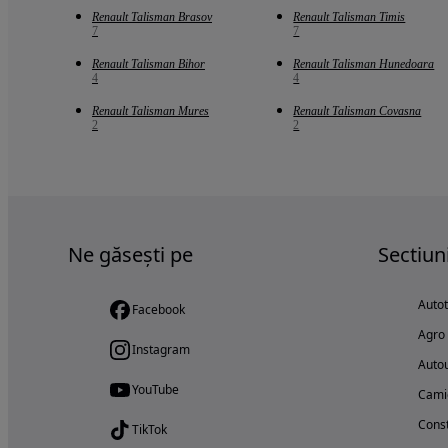
Renault Talisman Brasov
Renault Talisman Timis
7
7
Renault Talisman Bihor
Renault Talisman Hunedoara
4
4
Renault Talisman Mures
Renault Talisman Covasna
2
2
Ne găsești pe
Sectiun
Auto
Facebook
Agro
Instagram
Autou
YouTube
Cami
Const
TikTok