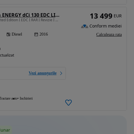
13 499
Renault Talisman ENERGY dCi 130 EDC LIMITED
EUR
1598 cm3 • 130 CP • Limited Edition I EDC I RAR I Revizie I GARANTIE I Rate I Nr Rosii
Conform mediei
Diesel
2016
Calculeaza rata
)
ctualizat
Vezi anunțurile
Tractare auto
Inchirieri
lunar