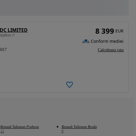
8 399
EDC LIMITED
EUR
eyless //
Conform mediei
2017
Calculeaza rata
Renault Talisman Prahova
Renault Talisman Braila
12
9