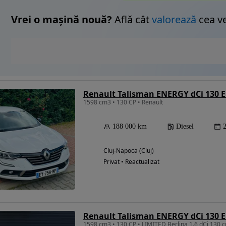
Vrei o mașină nouă?
Află cât
valorează
cea v
Renault Talisman ENERGY dCi 130 
1598 cm3 • 130 CP • Renault
188 000 km
Diesel
Cluj-Napoca (Cluj)
Privat • Reactualizat
Renault Talisman ENERGY dCi 130 
1598 cm3 • 130 CP • LIMITED Berlina 1.6 dCi 130 