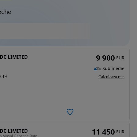
eche
9 900
EDC LIMITED
EUR
Sub medie
2019
Calculeaza rata
11 450
EDC LIMITED
EUR
cp Masaj Garantie Rate