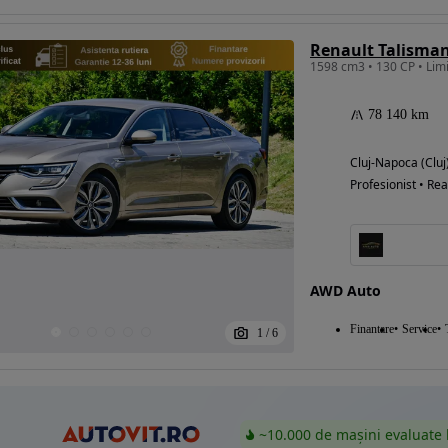
Eligibil pentru
finantare
78 140 km
Cluj-Napoca (Cluj
Profesionist • Rea
AWD Auto
Finantare
Service
1
/
6
~10.000 de mașini evaluate 