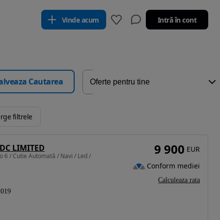
Vinde acum
Intră în cont
alveaza Cautarea
rge filtrele
9 900
EDC LIMITED
EUR
 6 / Cutie Automată / Navi / Led /
Conform mediei
Calculeaza rata
2019