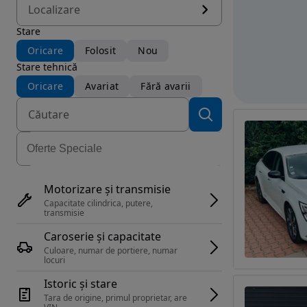
Localizare
Stare
Oricare
Folosit
Nou
Stare tehnică
Oricare
Avariat
Fără avarii
Motorizare și transmisie
Capacitate cilindrica, putere, 
transmisie
Caroserie și capacitate
Culoare, numar de portiere, numar 
locuri
Istoric și stare
Tara de origine, primul proprietar, are 