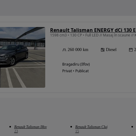
Renault Talisman ENERGY dCi 130 
1598 cm3 • 130 CP • Full LED // Masaj în scaune // K
260 000 km
Diesel
Bragadiru (Ilfov)
Privat • Publicat
Renault Talisman Ilfov
Renault Talisman Cluj
23
15