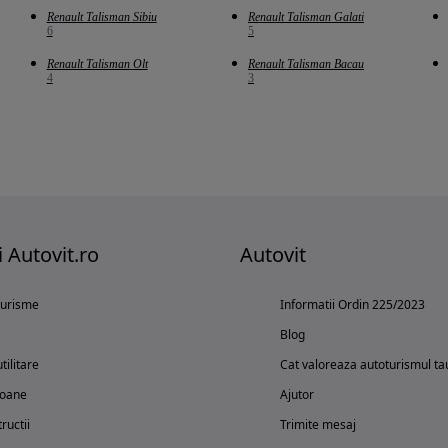
Renault Talisman Sibiu
Renault Talisman Galati
6
5
Renault Talisman Olt
Renault Talisman Bacau
4
3
i Autovit.ro
Autovit
turisme
Informatii Ordin 225/2023
Blog
tilitare
Cat valoreaza autoturismul ta
oane
Ajutor
ructii
Trimite mesaj