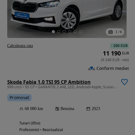
1
/
6
-
200 EUR
Calculeaza rata
11 190
EUR
(
9 248
EUR
-
net
)
Conform mediei
Skoda Fabia 1.0 TSI 95 CP Ambition
999 cm3 • 95 CP • GARANTIE 2 ANI, LED, Android+Apple, Scaune incalzite, AC
Promovat
68 080 km
Benzina
2023
Tunari (Ilfov)
Profesionist • Reactualizat