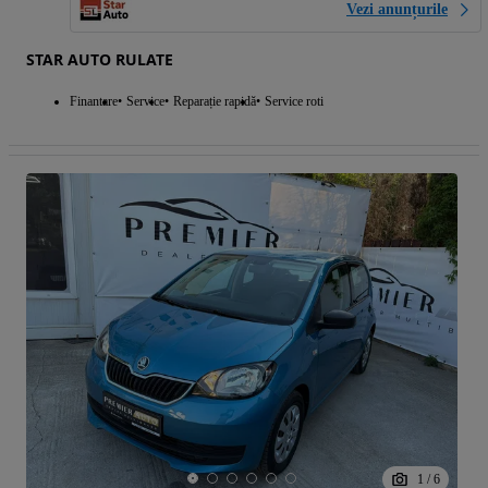
Vezi anunțurile
STAR AUTO RULATE
Finantare
Service
Reparație rapidă
Service roti
1
/
6