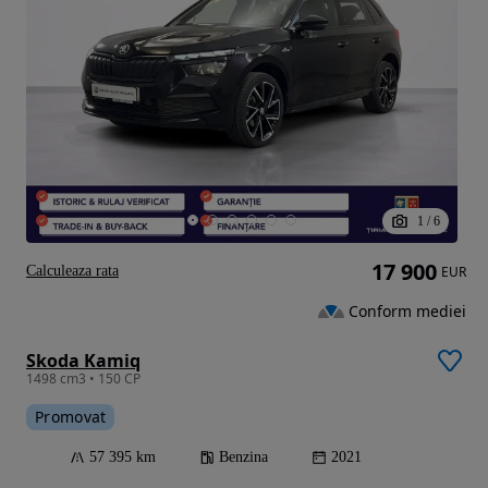
1
/
6
17 900
Calculeaza rata
EUR
Conform mediei
Skoda Kamiq
1498 cm3 • 150 CP
Promovat
57 395 km
Benzina
2021