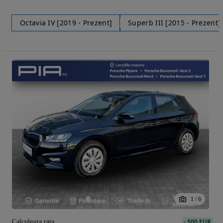
Octavia IV [2019 - Prezent]
Superb III [2015 - Prezent]
1
/
6
-
500 EUR
Calculeaza rata