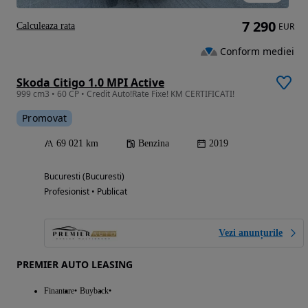
7 290
Calculeaza rata
EUR
Conform mediei
Skoda Citigo 1.0 MPI Active
999 cm3 • 60 CP • Credit Auto!Rate Fixe! KM CERTIFICATI!
Promovat
69 021 km
Benzina
2019
Bucuresti (Bucuresti)
Profesionist • Publicat
Vezi anunțurile
PREMIER AUTO LEASING
Finantare
Buyback