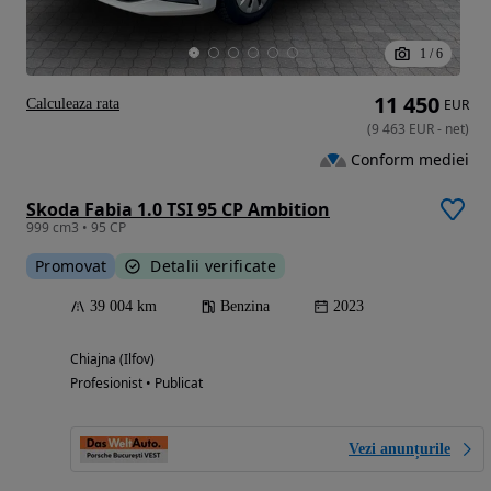
1
/
6
11 450
Calculeaza rata
EUR
(
9 463
EUR
-
net
)
Conform mediei
Skoda Fabia 1.0 TSI 95 CP Ambition
999 cm3 • 95 CP
Promovat
Detalii verificate
39 004 km
Benzina
2023
Chiajna (Ilfov)
Profesionist • Publicat
Vezi anunțurile