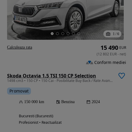
1
/
6
15 490
Calculeaza rata
EUR
(
12 802
EUR
-
net
)
Conform mediei
Skoda Octavia 1.5 TSI 150 CP Selection
1498 cm3 • 150 CP • 150 Cai - Posibilitate Buy Back / Rate Avans 0% / Garantie 36 Luni
Promovat
150 000 km
Benzina
2024
Bucuresti (Bucuresti)
Profesionist • Reactualizat