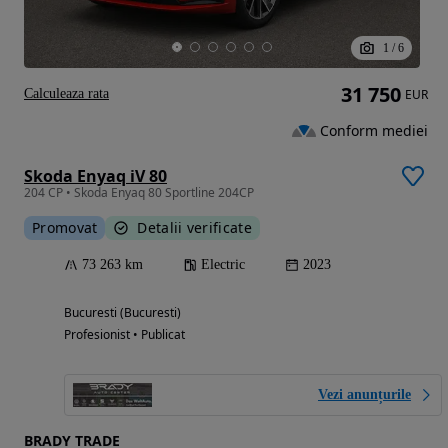
1
/
6
31 750
Calculeaza rata
EUR
Conform mediei
Skoda Enyaq iV 80
204 CP • Skoda Enyaq 80 Sportline 204CP
Promovat
Detalii verificate
73 263 km
Electric
2023
Bucuresti (Bucuresti)
Profesionist • Publicat
Vezi anunțurile
BRADY TRADE