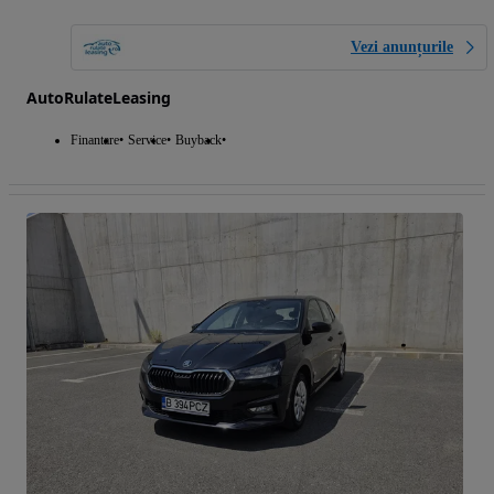
Vezi anunțurile
AutoRulateLeasing
Finantare
Service
Buyback