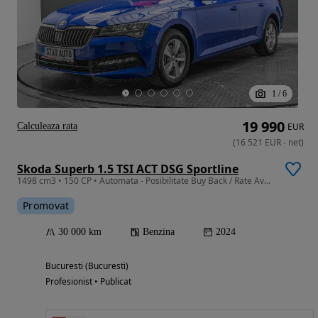
1
/
6
19 990
Calculeaza rata
EUR
(
16 521
EUR
-
net
)
Skoda Superb 1.5 TSI ACT DSG Sportline
1498 cm3 • 150 CP • Automata - Posibilitate Buy Back / Rate Avans 0% / Garantie 36 Luni
Promovat
30 000 km
Benzina
2024
Bucuresti (Bucuresti)
Profesionist • Publicat