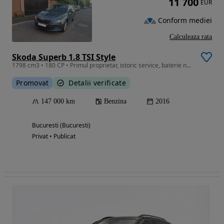
11 700
EUR
Conform mediei
Calculeaza rata
Skoda Superb 1.8 TSI Style
1798 cm3 • 180 CP • Primul proprietar, istoric service, baterie noua, ITP valabil 14.06.28
Promovat
Detalii verificate
147 000 km
Benzina
2016
Bucuresti (Bucuresti)
Privat • Publicat