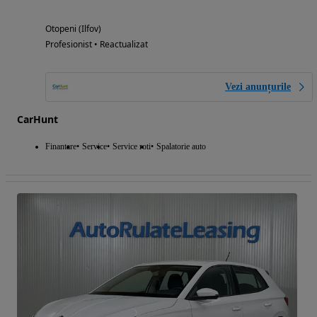
Otopeni (Ilfov)
Profesionist • Reactualizat
Vezi anunțurile
CarHunt
Finantare
Service
Service roti
Spalatorie auto