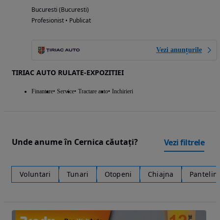
Bucuresti (Bucuresti)
Profesionist • Publicat
Vezi anunțurile
TIRIAC AUTO RULATE-EXPOZITIEI
Finantare
Service
Tractare auto
Inchirieri
Unde anume în Cernica căutați?
Vezi filtrele
Voluntari
Tunari
Otopeni
Chiajna
Panteli