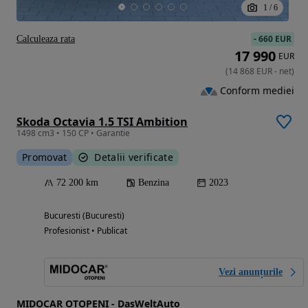
1
/
6
-
660 EUR
Calculeaza rata
17 990
EUR
(
14 868
EUR
-
net
)
Conform mediei
Skoda Octavia 1.5 TSI Ambition
1498 cm3 • 150 CP • Garantie
Promovat
Detalii verificate
72 200 km
Benzina
2023
Bucuresti (Bucuresti)
Profesionist • Publicat
Vezi anunțurile
MIDOCAR OTOPENI - DasWeltAuto