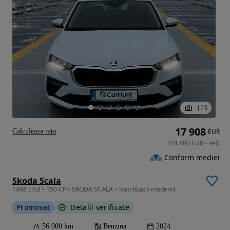
1
/
6
17 908
Calculeaza rata
EUR
(
14 800
EUR
-
net
)
Conform mediei
Skoda Scala
1498 cm3 • 150 CP • SKODA SCALA – Hatchback modern!
Promovat
Detalii verificate
56 000 km
Benzina
2024