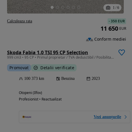
1
/
6
-
350 EUR
Calculeaza rata
11 650
EUR
Conform mediei
Skoda Fabia 1.0 TSI 95 CP Selection
999 cm3 • 95 CP • Primul proprietar / TVA dedusctibil / Posibilitate finantare
Promovat
Detalii verificate
100 373 km
Benzina
2023
Otopeni (Ilfov)
Profesionist • Reactualizat
Vezi anunțurile