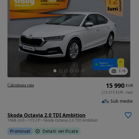
1
/
6
15 990
Calculeaza rata
EUR
(
13 215
EUR
-
net
)
Sub medie
Skoda Octavia 2.0 TDI Ambition
1968 cm3 • 115 CP • Skoda Octavia 2.0 TDI Ambition
Promovat
Detalii verificate