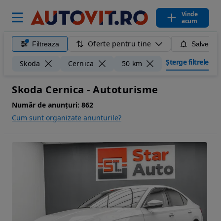
Vinde
acum
Oferte pentru tine
Filtreaza
Salveaza
Șterge filtrele
Skoda
Cernica
50 km
Skoda Cernica - Autoturisme
Număr de anunțuri:
862
Cum sunt organizate anunturile?