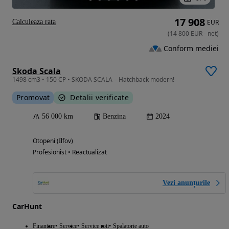
17 908
Calculeaza rata
EUR
(
14 800
EUR
-
net
)
Conform mediei
Skoda Scala
1498 cm3 • 150 CP • SKODA SCALA – Hatchback modern!
Promovat
Detalii verificate
56 000 km
Benzina
2024
Otopeni (Ilfov)
Profesionist • Reactualizat
Vezi anunțurile
CarHunt
Finantare
Service
Service roti
Spalatorie auto