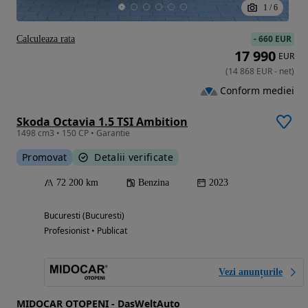
1
/
6
-
660 EUR
Calculeaza rata
17 990
EUR
(
14 868
EUR
-
net
)
Conform mediei
Skoda Octavia 1.5 TSI Ambition
1498 cm3 • 150 CP • Garantie
Promovat
Detalii verificate
72 200 km
Benzina
2023
Bucuresti (Bucuresti)
Profesionist • Publicat
Vezi anunțurile
MIDOCAR OTOPENI - DasWeltAuto