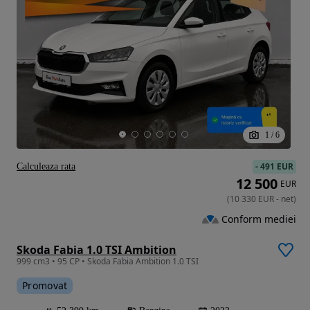
1
/
6
-
491 EUR
Calculeaza rata
12 500
EUR
(
10 330
EUR
-
net
)
Conform mediei
Skoda Fabia 1.0 TSI Ambition
999 cm3 • 95 CP • Skoda Fabia Ambition 1.0 TSI
Promovat