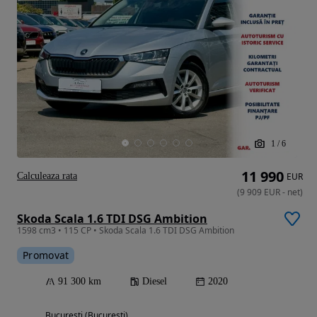
1
/
6
11 990
Calculeaza rata
EUR
(
9 909
EUR
-
net
)
Skoda Scala 1.6 TDI DSG Ambition
1598 cm3 • 115 CP • Skoda Scala 1.6 TDI DSG Ambition
Promovat
91 300 km
Diesel
2020
Bucuresti (Bucuresti)