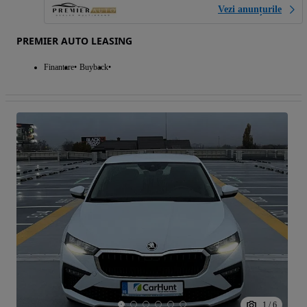
Vezi anunțurile
PREMIER AUTO LEASING
Finantare
Buyback
1
/
6