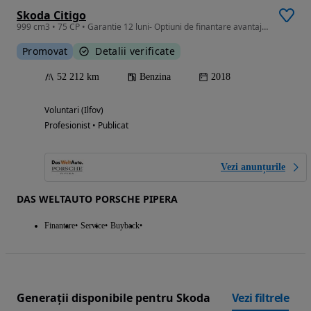
Skoda Citigo
999 cm3 • 75 CP • Garantie 12 luni- Optiuni de finantare avantajoase
Promovat
Detalii verificate
52 212 km
Benzina
2018
Voluntari (Ilfov)
Profesionist • Publicat
Vezi anunțurile
DAS WELTAUTO PORSCHE PIPERA
Finantare
Service
Buyback
Generații disponibile pentru Skoda
Vezi filtrele