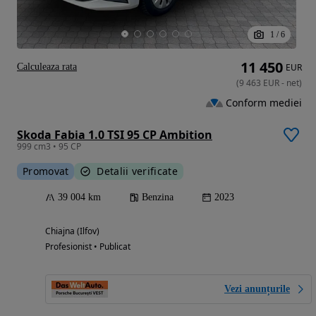
1
/
6
11 450
Calculeaza rata
EUR
(
9 463
EUR
-
net
)
Conform mediei
Skoda Fabia 1.0 TSI 95 CP Ambition
999 cm3 • 95 CP
Promovat
Detalii verificate
39 004 km
Benzina
2023
Chiajna (Ilfov)
Profesionist • Publicat
Vezi anunțurile