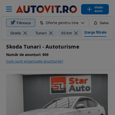
Vinde
acum
Oferte pentru tine
Filtreaza
Salveaza
Șterge filtrele
Skoda
Tunari
50 km
Skoda Tunari - Autoturisme
Număr de anunțuri:
909
Cum sunt organizate anunturile?