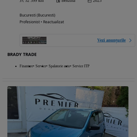
52 399 km
Benzina
2023
Bucuresti (Bucuresti)
Profesionist • Reactualizat
Vezi anunțurile
BRADY TRADE
Finantare
Service
Spalatorie auto
Service ITP