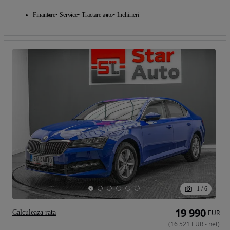
Finantare
Service
Tractare auto
Inchirieri
1
/
6
19 990
Calculeaza rata
EUR
(
16 521
EUR
-
net
)