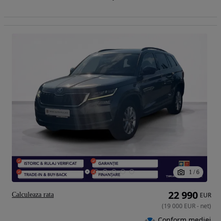
1
/
6
22 990
Calculeaza rata
EUR
(
19 000
EUR
-
net
)
Conform mediei