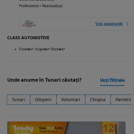
Profesionist • Reactualizat
Vezi anunțurile
CLASS AUTOMOTIVE
Finantare
Asigurare
Buyback
Unde anume în Tunari căutați?
Vezi filtrele
Tunari
Otopeni
Voluntari
Chiajna
Panteli