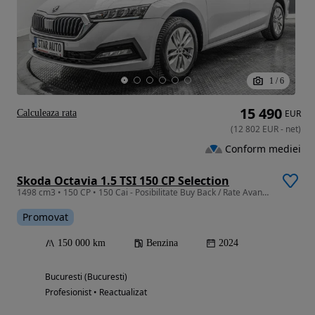
1
/
6
15 490
Calculeaza rata
EUR
(
12 802
EUR
-
net
)
Conform mediei
Skoda Octavia 1.5 TSI 150 CP Selection
1498 cm3 • 150 CP • 150 Cai - Posibilitate Buy Back / Rate Avans 0% / Garantie 36 Luni
Promovat
150 000 km
Benzina
2024
Bucuresti (Bucuresti)
Profesionist • Reactualizat