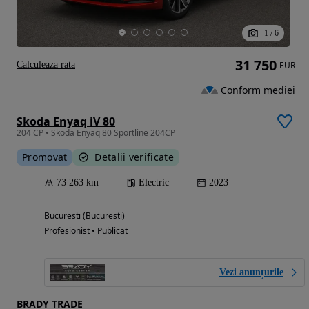
1
/
6
31 750
Calculeaza rata
EUR
Conform mediei
Skoda Enyaq iV 80
204 CP • Skoda Enyaq 80 Sportline 204CP
Promovat
Detalii verificate
73 263 km
Electric
2023
Bucuresti (Bucuresti)
Profesionist • Publicat
Vezi anunțurile
BRADY TRADE