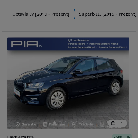
Octavia IV [2019 - Prezent]
Superb III [2015 - Prezent]
1
/
6
-
500 EUR
Calculeaza rata