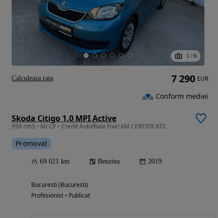
1
/
6
7 290
Calculeaza rata
EUR
Conform mediei
Skoda Citigo 1.0 MPI Active
999 cm3 • 60 CP • Credit Auto!Rate Fixe! KM CERTIFICATI!
Promovat
69 021 km
Benzina
2019
Bucuresti (Bucuresti)
Profesionist • Publicat