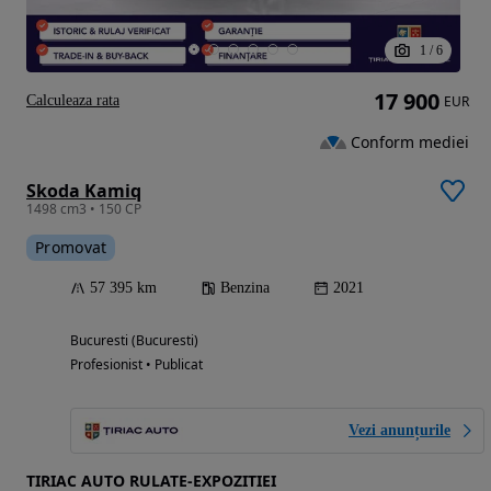
1
/
6
17 900
Calculeaza rata
EUR
Conform mediei
Skoda Kamiq
1498 cm3 • 150 CP
Promovat
57 395 km
Benzina
2021
Bucuresti (Bucuresti)
Profesionist • Publicat
Vezi anunțurile
TIRIAC AUTO RULATE-EXPOZITIEI