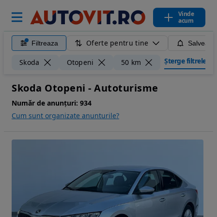
Vinde
acum
Oferte pentru tine
Filtreaza
Salveaza
Șterge filtrele
Skoda
Otopeni
50 km
Skoda Otopeni - Autoturisme
Număr de anunțuri:
934
Cum sunt organizate anunturile?