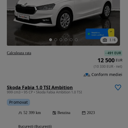
1
/
6
-
491 EUR
Calculeaza rata
12 500
EUR
(
10 330
EUR
-
net
)
Conform mediei
Skoda Fabia 1.0 TSI Ambition
999 cm3 • 95 CP • Skoda Fabia Ambition 1.0 TSI
Promovat
52 399 km
Benzina
2023
Bucuresti (Bucuresti)