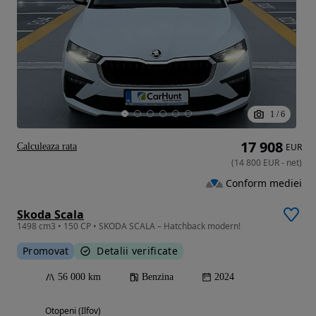
1
/
6
17 908
Calculeaza rata
EUR
(
14 800
EUR
-
net
)
Conform mediei
Skoda Scala
1498 cm3 • 150 CP • SKODA SCALA – Hatchback modern!
Promovat
Detalii verificate
56 000 km
Benzina
2024
Otopeni (Ilfov)