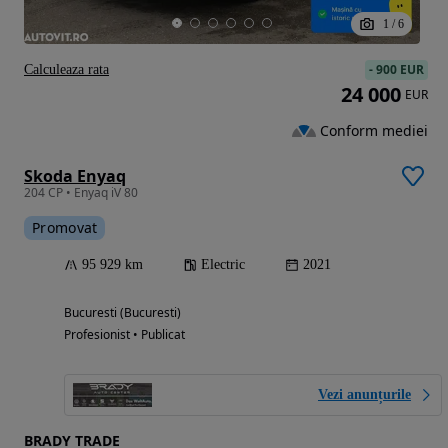
1
/
6
-
900 EUR
Calculeaza rata
24 000
EUR
Conform mediei
Skoda Enyaq
204 CP • Enyaq iV 80
Promovat
95 929 km
Electric
2021
Bucuresti (Bucuresti)
Profesionist • Publicat
Vezi anunțurile
BRADY TRADE