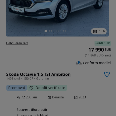
1
/
6
-
660 EUR
Calculeaza rata
17 990
EUR
(
14 868
EUR
-
net
)
Conform mediei
Skoda Octavia 1.5 TSI Ambition
1498 cm3 • 150 CP • Garantie
Promovat
Detalii verificate
72 200 km
Benzina
2023
Bucuresti (Bucuresti)
Profesionist • Publicat