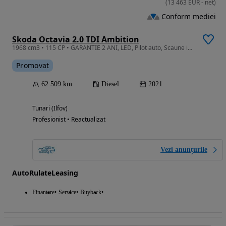
(
13 463
EUR
-
net
)
Conform mediei
Skoda Octavia 2.0 TDI Ambition
1968 cm3 • 115 CP • GARANTIE 2 ANI, LED, Pilot auto, Scaune incalzite, Senzori parcare
Promovat
62 509 km
Diesel
2021
Tunari (Ilfov)
Profesionist • Reactualizat
Vezi anunțurile
AutoRulateLeasing
Finantare
Service
Buyback