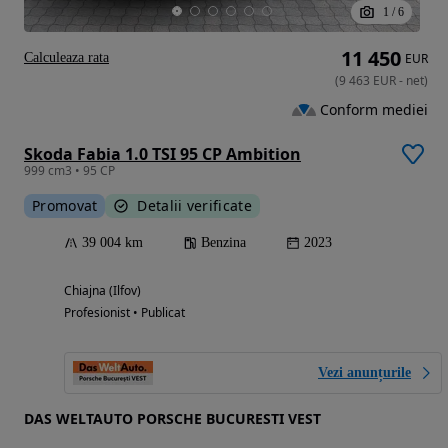
1
/
6
11 450
Calculeaza rata
EUR
(
9 463
EUR
-
net
)
Conform mediei
Skoda Fabia 1.0 TSI 95 CP Ambition
999 cm3 • 95 CP
Promovat
Detalii verificate
39 004 km
Benzina
2023
Chiajna (Ilfov)
Profesionist • Publicat
Vezi anunțurile
DAS WELTAUTO PORSCHE BUCURESTI VEST