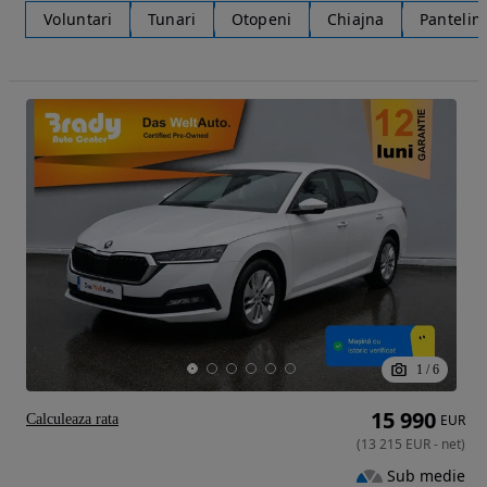
Voluntari
Tunari
Otopeni
Chiajna
Panteli
1
/
6
15 990
Calculeaza rata
EUR
(
13 215
EUR
-
net
)
Sub medie