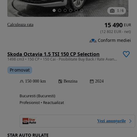
1
/
6
15 490
Calculeaza rata
EUR
(
12 802
EUR
-
net
)
Conform mediei
Skoda Octavia 1.5 TSI 150 CP Selection
1498 cm3 • 150 CP • 150 Cai - Posibilitate Buy Back / Rate Avans 0% / Garantie 36 Luni
Promovat
150 000 km
Benzina
2024
Bucuresti (Bucuresti)
Profesionist • Reactualizat
Vezi anunțurile
STAR AUTO RULATE