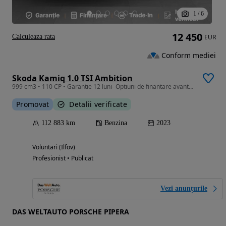
1
/
6
12 450
Calculeaza rata
EUR
Conform mediei
Skoda Kamiq 1.0 TSI Ambition
999 cm3 • 110 CP • Garantie 12 luni- Optiuni de finantare avantajoase
Promovat
Detalii verificate
112 883 km
Benzina
2023
Voluntari (Ilfov)
Profesionist • Publicat
Vezi anunțurile
DAS WELTAUTO PORSCHE PIPERA