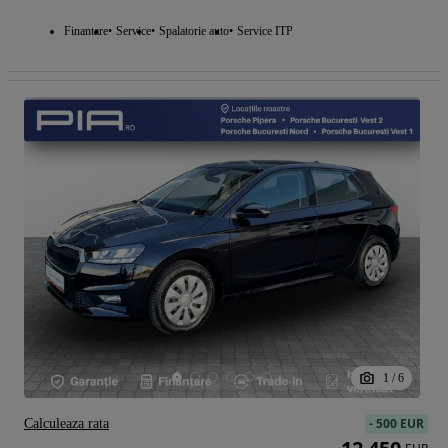
Finantare
Service
Spalatorie auto
Service ITP
1
/
6
-
500 EUR
Calculeaza rata