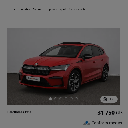
Finantare
Service
Reparație rapidă
Service roti
1
/
6
31 750
Calculeaza rata
EUR
Conform mediei