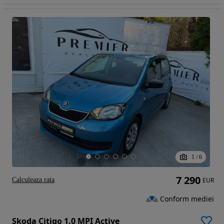
1
/
6
7 290
Calculeaza rata
EUR
Conform mediei
Skoda Citigo 1.0 MPI Active