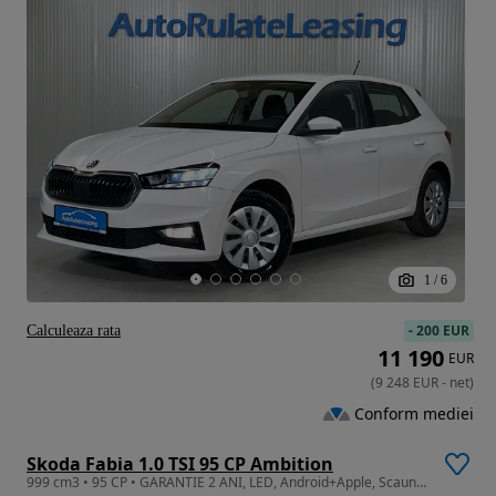
1
/
6
-
200 EUR
Calculeaza rata
11 190
EUR
(
9 248
EUR
-
net
)
Conform mediei
Skoda Fabia 1.0 TSI 95 CP Ambition
999 cm3 • 95 CP • GARANTIE 2 ANI, LED, Android+Apple, Scaune incalzite, AC