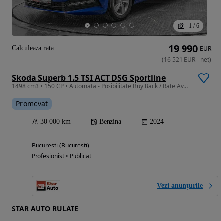
1
/
6
19 990
Calculeaza rata
EUR
(
16 521
EUR
-
net
)
Skoda Superb 1.5 TSI ACT DSG Sportline
1498 cm3 • 150 CP • Automata - Posibilitate Buy Back / Rate Avans 0% / Garantie 36 Luni
Promovat
30 000 km
Benzina
2024
Bucuresti (Bucuresti)
Profesionist • Publicat
Vezi anunțurile
STAR AUTO RULATE