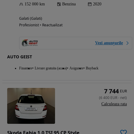
152 000 km
Benzina
2020
Galati (Galati)
Profesionist • Reactualizat
Vezi anunțurile
AUTO GEIST
Finantare
Livrare gratuita (acasa)
Asigurare
Buyback
7 744
EUR
(
6 400
EUR
-
net
)
Calculeaza rata
Skoda Fabia 1.0 TSI 95 CP Style