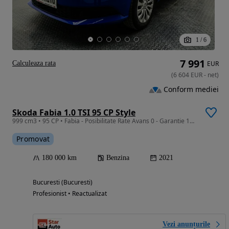
1
/
6
7 991
Calculeaza rata
EUR
(
6 604
EUR
-
net
)
Conform mediei
Skoda Fabia 1.0 TSI 95 CP Style
999 cm3 • 95 CP • Fabia - Posibilitate Rate Avans 0 - Garantie 12 Luni - IMPECABILA
Promovat
180 000 km
Benzina
2021
Bucuresti (Bucuresti)
Profesionist • Reactualizat
Vezi anunțurile