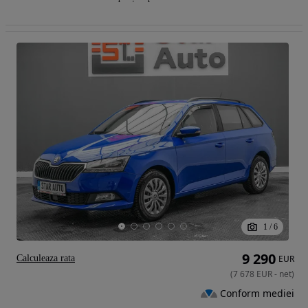
1
/
6
9 290
Calculeaza rata
EUR
(
7 678
EUR
-
net
)
Conform mediei