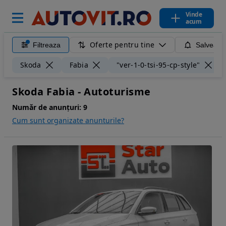
Vinde
acum
Oferte pentru tine
Filtreaza
Salveaza
Skoda
Fabia
"ver-1-0-tsi-95-cp-style"
Skoda Fabia - Autoturisme
Număr de anunțuri:
9
Cum sunt organizate anunturile?