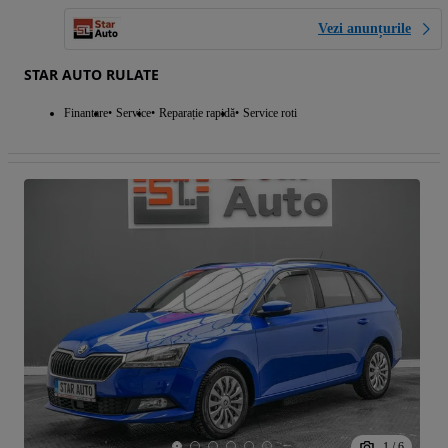
Vezi anunțurile
STAR AUTO RULATE
Finantare
Service
Reparație rapidă
Service roti
1
/
6