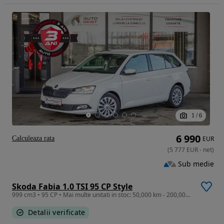
1
/
6
6 990
Calculeaza rata
EUR
(
5 777
EUR
-
net
)
Sub medie
Skoda Fabia 1.0 TSI 95 CP Style
999 cm3 • 95 CP • Mai multe unitati in stoc: 50,000 km - 200,000 km / 6990 eur- 9990 eur
Detalii verificate