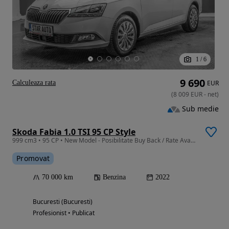
1
/
6
9 690
Calculeaza rata
EUR
(
8 009
EUR
-
net
)
Sub medie
Skoda Fabia 1.0 TSI 95 CP Style
999 cm3 • 95 CP • New Model - Posibilitate Buy Back / Rate Avans 0% / Garantie 36 Luni
Promovat
70 000 km
Benzina
2022
Bucuresti (Bucuresti)
Profesionist • Publicat