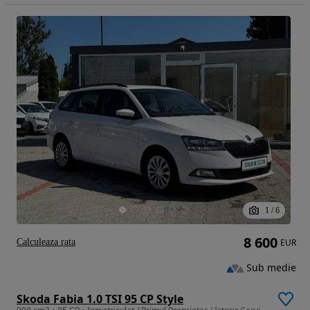
1
/
6
8 600
Calculeaza rata
EUR
Sub medie
Skoda Fabia 1.0 TSI 95 CP Style