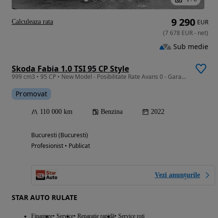
9 290
Calculeaza rata
EUR
(
7 678
EUR
-
net
)
Sub medie
Skoda Fabia 1.0 TSI 95 CP Style
999 cm3 • 95 CP • New Model - Posibilitate Rate Avans 0 - Garantie 12 Luni - IMPECABILA
Promovat
110 000 km
Benzina
2022
Bucuresti (Bucuresti)
Profesionist • Publicat
Vezi anunțurile
STAR AUTO RULATE
Finantare
Service
Reparație rapidă
Service roti