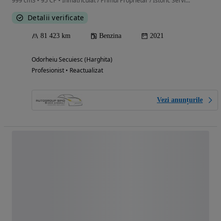
999 cm3 • 95 CP • Inmatriculat / Primul Proprietar / Istoric Service
Detalii verificate
81 423 km
Benzina
2021
Odorheiu Secuiesc (Harghita)
Profesionist • Reactualizat
Vezi anunțurile