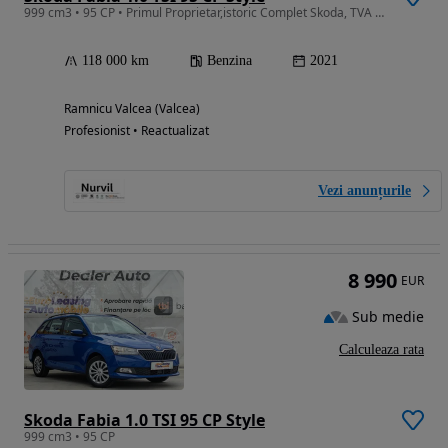
999 cm3 • 95 CP • Primul Proprietar,istoric Complet Skoda, TVA deductibil
118 000 km
Benzina
2021
Ramnicu Valcea (Valcea)
Profesionist • Reactualizat
Vezi anunțurile
8 990
EUR
Sub medie
Calculeaza rata
Skoda Fabia 1.0 TSI 95 CP Style
999 cm3 • 95 CP