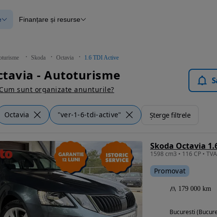
e
Finanțare și resurse
e
Finanțare
e
Instrument de evaluare a mașinii
Raport al istoricului vehiculului
ce
Blog Autovit.ro
oturisme
Skoda
Octavia
1.6 TDI Active
anțare
tavia - Autoturisme
lii verificate
S
Cum sunt organizate anunturile?
Octavia
"ver-1-6-tdi-active"
Șterge filtrele
Skoda Octavia 1.6
Promovat
179 000 km
Bucuresti (Bucure