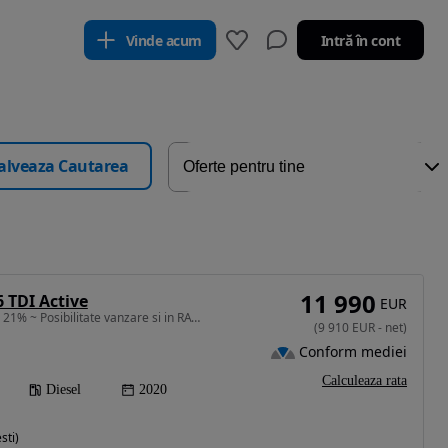
Vinde acum
Intră în cont
alveaza Cautarea
11 990
 TDI Active
EUR
1598 cm3 • 116 CP • TVA 21% ~ Posibilitate vanzare si in RATE ~ Credit Leasing
(
9 910
EUR
-
net
)
Conform mediei
Calculeaza rata
Diesel
2020
sti)