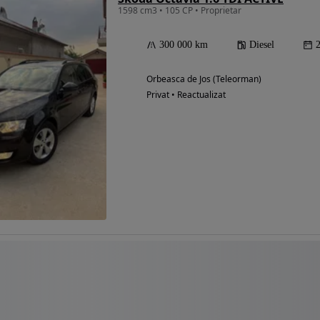
1598 cm3 • 105 CP • Proprietar
300 000 km
Diesel
Orbeasca de Jos (Teleorman)
Privat • Reactualizat