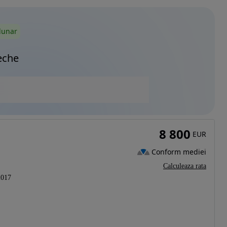
lunar
eche
8 800
EUR
Conform mediei
Calculeaza rata
2017