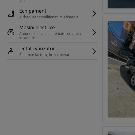
VIN 
Echipament
Airbag, aer conditionat, multimedia
Masini electrice
Autonomie, capacitate baterie, cablu 
incarcare 
Detalii vânzător
Se emite factura, firma, privat