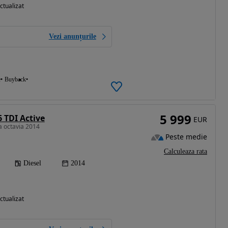
ctualizat
Vezi anunțurile
e
Buyback
5 999
 TDI Active
EUR
a octavia 2014
Peste medie
Calculeaza rata
Diesel
2014
ctualizat