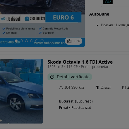
AutoBune
Eligibil pentru
Finantare
Livrare gr
finantare
1
/
6
Skoda Octavia 1.6 TDI Active
1598 cm3 • 116 CP • Primul proprietar
Detalii verificate
184 990 km
Diesel
Bucuresti (Bucuresti)
Privat • Reactualizat