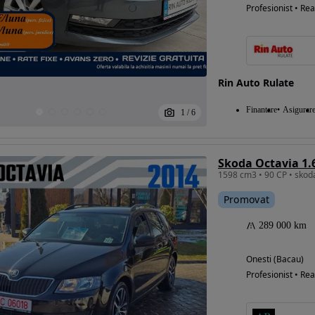
Profesionist • Rea
Rin Auto Rulate
Finantare
Asigurar
1
/
6
Skoda Octavia 1.6
1598 cm3 • 90 CP • skod
Promovat
289 000 km
Onesti (Bacau)
Profesionist • Rea