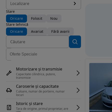
Localizare
Stare
Oricare
Folosit
Nou
Stare tehnică
Oricare
Avariat
Fără avarii
Motorizare și transmisie
Capacitate cilindrica, putere, 
transmisie
Caroserie și capacitate
Culoare, numar de portiere, numar 
locuri
Istoric și stare
Tara de origine, primul proprietar, are 