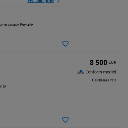
Vezi anunțurile
atuita (acasa)
Buyback
8 500
EUR
Conform mediei
Calculeaza rata
2018