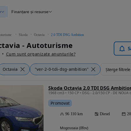
e
Finanțare și resurse
e
Finanțare
e
Instrument de evaluare a mașinii
Raport al istoricului vehiculului
ce
Blog Autovit.ro
oturisme
Skoda
Octavia
2.0 TDI DSG Ambition
anțare
tavia - Autoturisme
lii verificate
S
Cum sunt organizate anunturile?
Octavia
"ver-2-0-tdi-dsg-ambition"
Șterge filtrele
Skoda Octavia 2.0 TDI DSG Ambitio
1968 cm3 • 150 CP • DSG - 2.0/150 CP - DE NOUA 
Promovat
96 110 km
Diesel
20
Mogosoaia (Ilfov)