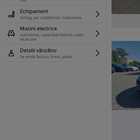
VIN 
Echipament
Airbag, aer conditionat, multimedia
Masini electrice
Autonomie, capacitate baterie, cablu 
incarcare 
Detalii vânzător
Se emite factura, firma, privat