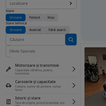
Localizare
Stare
Oricare
Folosit
Nou
Stare tehnică
Oricare
Avariat
Fără avarii
Motorizare și transmisie
Capacitate cilindrica, putere, 
transmisie
Caroserie și capacitate
Culoare, numar de portiere, numar 
locuri
Istoric și stare
Tara de origine, primul proprietar, are 