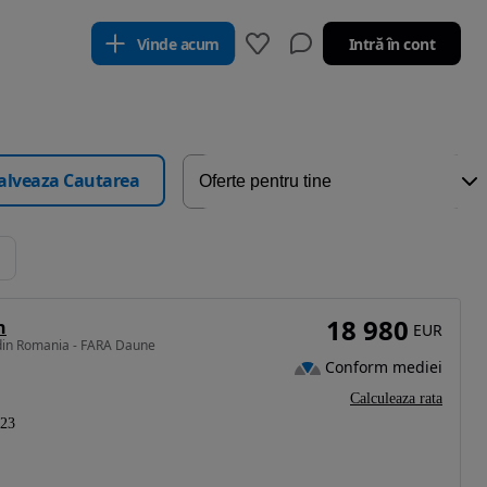
Vinde acum
Intră în cont
alveaza Cautarea
18 980
n
EUR
din Romania - FARA Daune
Conform mediei
Calculeaza rata
23