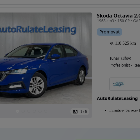
Skoda Octavia 2.
Eligibil pentru
Promovat
finantare
110 525 km
Tunari (Ilfov)
Profesionist • Rea
AutoRulateLeasing
Finantare
Service
1
/
6