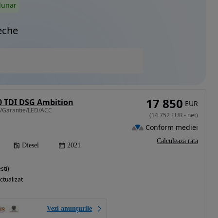
lunar
eche
17 850
0 TDI DSG Ambition
EUR
A/Garantie/LED/ACC
(
14 752
EUR
-
net
)
Conform mediei
Calculeaza rata
Diesel
2021
sti)
ctualizat
Vezi anunțurile