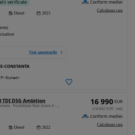
Conform mediei
alii verificate
Calculeaza rata
Diesel
2023
anta)
ctualizat
Vezi anunțurile
TE-CONSTANTA
TP
Buyback
16 990
0 TDI DSG Ambition
EUR
1968 cm3 • 150 CP • Automata - Posibilitate Rate Avans 0 - Garantie 12 Luni - IMPECABILA
(
14 042
EUR
-
net
)
Conform mediei
Calculeaza rata
Diesel
2022