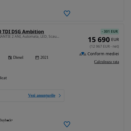
0 TDI DSG Ambition
-
301 EUR
1968 cm3 • 115 CP • GARANTIE 2 ANI, Automata, LED, Scaune incalzite, Clima
15 690
EUR
(
12 967
EUR
-
net
)
Conform mediei
Diesel
2021
Calculeaza rata
licat
Vezi anunțurile
Buyback