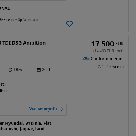
ONAL
Service roti
Spalatorie auto
17 500
0 TDI DSG Ambition
EUR
(
14 463
EUR
-
net
)
Conform mediei
Calculeaza rata
Diesel
2021
sti)
licat
Vezi anunțurile
r Hyundai, BYD,Kia, Fiat,
itsubishi, Jaguar,Land