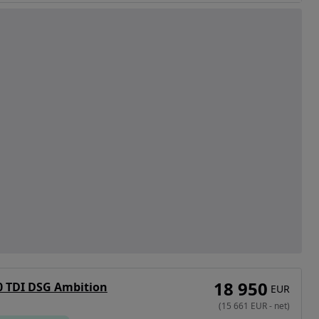
18 950
0 TDI DSG Ambition
EUR
(
15 661
EUR
-
net
)