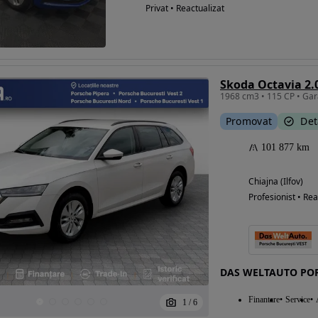
Privat • Reactualizat
Skoda Octavia 2.
Promovat
Det
101 877 km
Chiajna (Ilfov)
Profesionist • Rea
DAS WELTAUTO POR
Finantare
Service
1
/
6