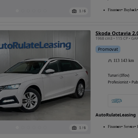
Finantare
Buyback
1
/
6
Skoda Octavia 2.
Promovat
113 143 km
Tunari (Ilfov)
Profesionist • Pub
AutoRulateLeasing
Finantare
Service
1
/
6