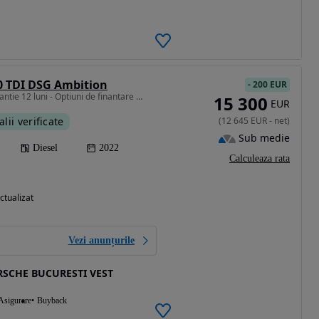
0 TDI DSG Ambition
-
200 EUR
1968 cm3 • 115 CP • Garantie 12 luni - Optiuni de finantare avantajoase ;
15 300
EUR
alii verificate
(
12 645
EUR
-
net
)
Sub medie
Diesel
2022
Calculeaza rata
ctualizat
Vezi anunțurile
SCHE BUCURESTI VEST
Asigurare
Buyback