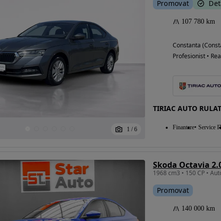
Promovat
Det
107 780 km
Constanta (Const
Profesionist • Rea
TIRIAC AUTO RULA
Finantare
Service I
1
/
6
Skoda Octavia 2.
Promovat
140 000 km