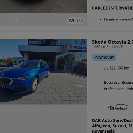
CARLEX INTERNATI
Finantare
Service
1
/
6
Skoda Octavia 2.
1968 cm3 • 149 CP
Promovat
122 685 km
Bucuresti (Bucure
Profesionist • Pub
DAB Auto Serv/Deale
Alfa,Jeep, Suzuki, M
Rover,Tesla