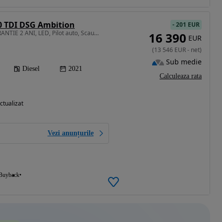
0 TDI DSG Ambition
-
201 EUR
1968 cm3 • 150 CP • GARANTIE 2 ANI, LED, Pilot auto, Scaune incalzite, Senzori parcare
16 390
EUR
(
13 546
EUR
-
net
)
Sub medie
Diesel
2021
Calculeaza rata
ctualizat
Vezi anunțurile
Buyback