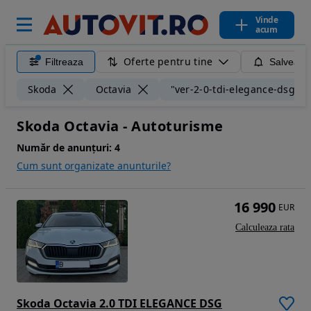
Vinde
acum
Oferte pentru tine
Filtreaza
Salveaza
Skoda
Octavia
"ver-2-0-tdi-elegance-dsg"
Skoda Octavia - Autoturisme
Număr de anunțuri:
4
Cum sunt organizate anunturile?
16 990
EUR
Calculeaza rata
Skoda Octavia 2.0 TDI ELEGANCE DSG