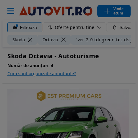
Vinde
acum
Oferte pentru tine
Filtreaza
Salveaza
Skoda
Octavia
"ver-2-0-tdi-green-tec-dsg-rs
Skoda Octavia - Autoturisme
Număr de anunțuri:
4
Cum sunt organizate anunturile?