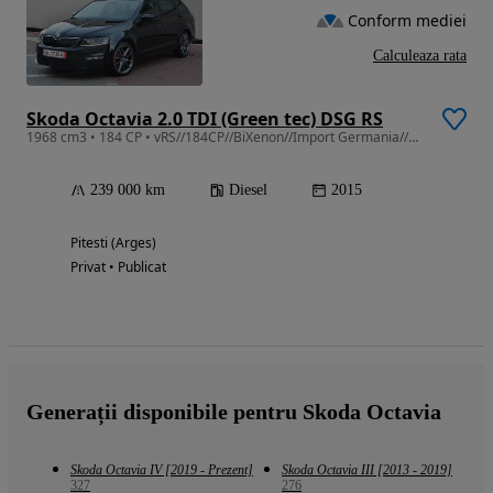
Conform mediei
Calculeaza rata
Skoda Octavia 2.0 TDI (Green tec) DSG RS
1968 cm3 • 184 CP • vRS//184CP//BiXenon//Import Germania//Sistem audio CANTON//
239 000 km
Diesel
2015
Pitesti (Arges)
Privat • Publicat
Generații disponibile pentru Skoda Octavia
Skoda Octavia IV [2019 - Prezent]
Skoda Octavia III [2013 - 2019]
327
276