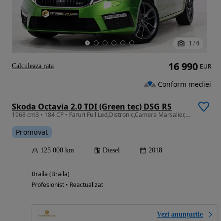
1
/
6
16 990
Calculeaza rata
EUR
Conform mediei
Skoda Octavia 2.0 TDI (Green tec) DSG RS
1968 cm3 • 184 CP • Faruri Full Led,Distronic,Camera Marsalier, Key Less Entry-Go
Promovat
125 000 km
Diesel
2018
Braila (Braila)
Profesionist • Reactualizat
Vezi anunțurile