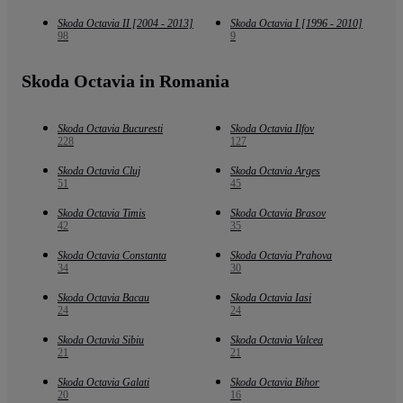
Skoda Octavia II [2004 - 2013]
Skoda Octavia I [1996 - 2010]
98
9
Skoda Octavia in Romania
Skoda Octavia Bucuresti
Skoda Octavia Ilfov
228
127
Skoda Octavia Cluj
Skoda Octavia Arges
51
45
Skoda Octavia Timis
Skoda Octavia Brasov
42
35
Skoda Octavia Constanta
Skoda Octavia Prahova
34
30
Skoda Octavia Bacau
Skoda Octavia Iasi
24
24
Skoda Octavia Sibiu
Skoda Octavia Valcea
21
21
Skoda Octavia Galati
Skoda Octavia Bihor
20
16