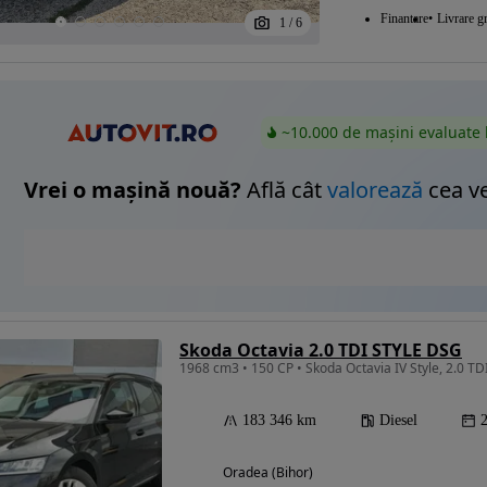
Finantare
Livrare gr
1
/
6
~10.000 de mașini evaluate 
Vrei o mașină nouă?
Află cât
valorează
cea v
Skoda Octavia 2.0 TDI STYLE DSG
183 346 km
Diesel
Oradea (Bihor)