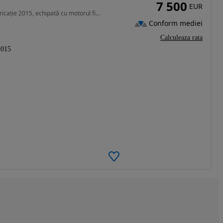
7 500
EUR
1968 cm3 • 150 CP • Vând Škoda Octavia III, an fabricație 2015, echipată cu motorul fiabil
Conform mediei
Calculeaza rata
2015