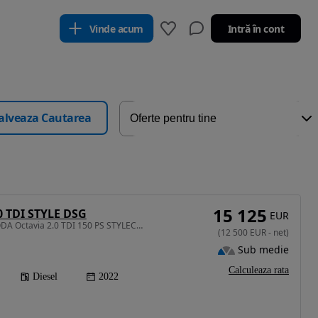
Vinde acum
Intră în cont
alveaza Cautarea
15 125
0 TDI STYLE DSG
EUR
1968 cm3 • 150 CP • SKODA Octavia 2.0 TDI 150 PS STYLECOMBI DSG/Camera/Istoric Complet
(
12 500
EUR
-
net
)
Sub medie
Calculeaza rata
Diesel
2022