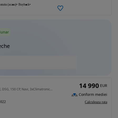
atuita (acasa)
Buyback
lunar
eche
14 990
EUR
1968 cm3 • 150 CP • Skoda Octavia IV Style, 2.0 TDI, DSG, 150 CP, Navi, 3xClimatronic, Led
Conform mediei
2022
Calculeaza rata