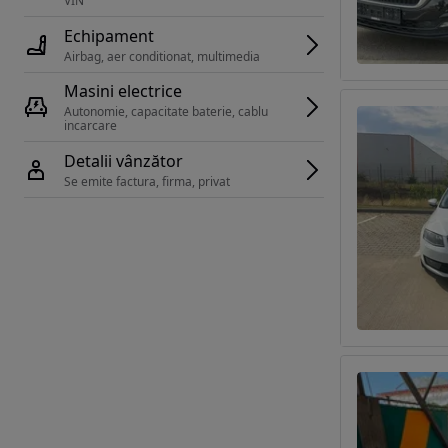
VIN 
Echipament
Airbag, aer conditionat, multimedia
Masini electrice
Autonomie, capacitate baterie, cablu 
incarcare 
Detalii vânzător
Se emite factura, firma, privat