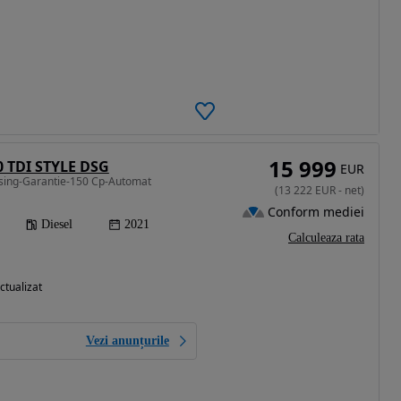
15 999
0 TDI STYLE DSG
EUR
asing-Garantie-150 Cp-Automat
(
13 222
EUR
-
net
)
Conform mediei
Diesel
2021
Calculeaza rata
ctualizat
Vezi anunțurile