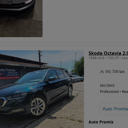
Eligibil pentru
finantare
Skoda Octavia 2.
1968 cm3 • 150 CP • Le
161 550 km
Iasi (Iasi)
Profesionist • Rea
Auto Promis