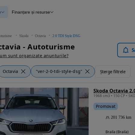
e
Finanțare și resurse
e
Finanțare
e
Instrument de evaluare a mașinii
Raport al istoricului vehiculului
ce
Blog Autovit.ro
oturisme
Skoda
Octavia
2.0 TDI Style DSG
anțare
tavia - Autoturisme
lii verificate
S
um sunt organizate anunturile?
Octavia
"ver-2-0-tdi-style-dsg"
Șterge filtrele
Skoda Octavia 2.
Promovat
201 736 km
Braila (Braila)