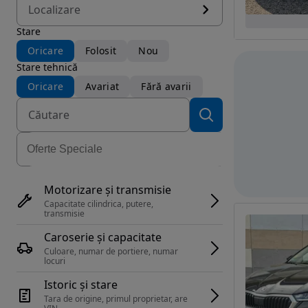
Localizare
Stare
Oricare
Folosit
Nou
Stare tehnică
Oricare
Avariat
Fără avarii
Motorizare și transmisie
Capacitate cilindrica, putere, 
transmisie
Caroserie și capacitate
Culoare, numar de portiere, numar 
locuri
Istoric și stare
Tara de origine, primul proprietar, are 